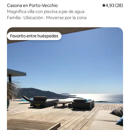
Casona en Porto-Vecchio
Calificación p
4,93 (28)
Magnífica villa con piscina a pie de agua
Familia
·
Ubicación
·
Moverse por la zona
Favorito entre huéspedes
Favorito entre huéspedes