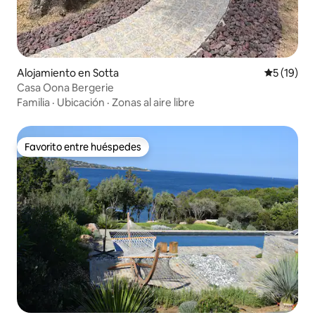
Alojamiento en Sotta
Calificaci
5 (19)
Casa Oona Bergerie
Familia
·
Ubicación
·
Zonas al aire libre
Favorito entre huéspedes
Favorito entre huéspedes