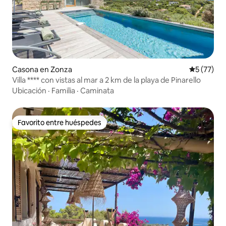
Casona en Zonza
Calificaci
5 (77)
Villa **** con vistas al mar a 2 km de la playa de Pinarello
Ubicación
·
Familia
·
Caminata
Favorito entre huéspedes
Favorito entre huéspedes