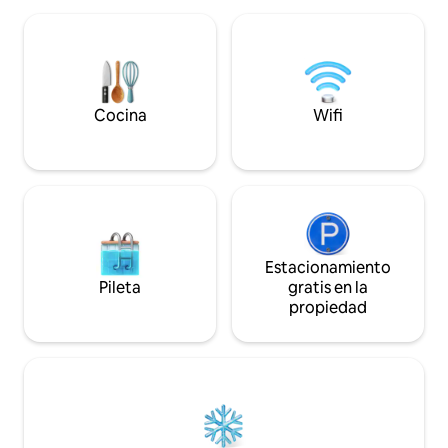
enamorados. 🅿️ Fácil estacionamiento
magnífica. Este al
Dos estacionamientos públicos en las
para una escapada
inmediaciones: estacionamiento sencillo
acceso privado a la 
y sin estrés, incluso en el centro de la
propietarios. Inter
ciudad. ⠀
Cocina
Wifi
Estacionamiento
Pileta
gratis en la
propiedad