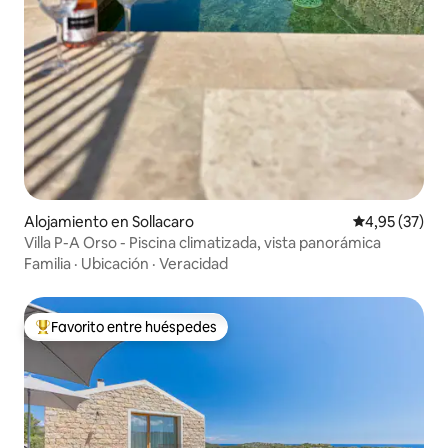
Alojamiento en Sollacaro
Calificación 
4,95 (37)
Villa P-A Orso - Piscina climatizada, vista panorámica
Familia
·
Ubicación
·
Veracidad
Favorito entre huéspedes
Favorito entre los huéspedes más destacados