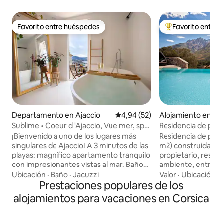
Favorito entre huéspedes
Favorito entre
Favorito entre huéspedes
Favorito entre l
Departamento en Ajaccio
Calificación promedio: 4,94 de 
4,94 (52)
Alojamiento en Mo
Sublime • Coeur d 'Ajaccio, Vue mer, spa
Residencia de piedr
y sauna
montaña y la pisci
¡Bienvenido a uno de los lugares más
Residencia de pie
singulares de Ajaccio! A 3 minutos de las
m2) construida ín
playas: magnífico apartamento tranquilo
propietario, resp
con impresionantes vistas al mar. Baño
ambiente, entre el
de burbujas frente al mar, sauna, mesa
pileta (clasificació
Ubicación
·
Baño
·
Jacuzzi
Valor
·
Ubicación
·
de masajes, ropa de cama de alta gama,
Prestaciones populares de los
minutos de las fa
balcón... ¡Bienestar asegurado! La
Asco, río y cascad
alojamientos para vacaciones en Corsica
ubicación ideal para disfrutar a pie de las
playas más hermos
animadas callejuelas, restaurantes y el
Ostriconi, Lozari. 
mar turquesa. Perfecto para los
en absoluta tranqu