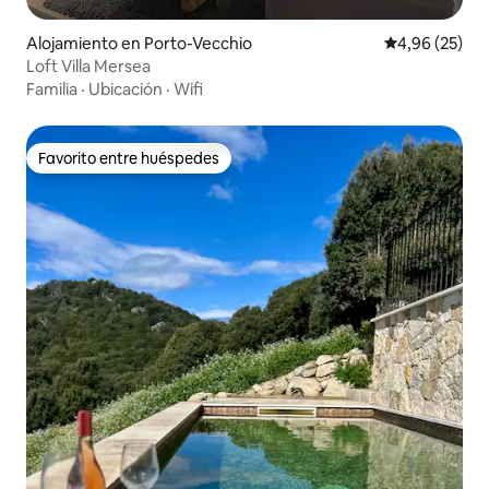
Alojamiento en Porto-Vecchio
Calificación p
4,96 (25)
Loft Villa Mersea
Familia
·
Ubicación
·
Wifi
Favorito entre huéspedes
Favorito entre huéspedes