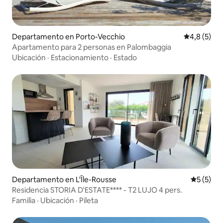
Departamento en Porto-Vecchio
Calificació
4,8 (5)
Apartamento para 2 personas en Palombaggia
Ubicación
·
Estacionamiento
·
Estado
Departamento en L'Île-Rousse
Calificac
5 (5)
Residencia STORIA D'ESTATE**** - T2 LUJO 4 pers.
Familia
·
Ubicación
·
Pileta