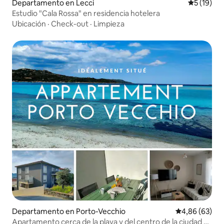
Departamento en Lecci
Calificaci
5 (19)
Estudio "Cala Rossa" en residencia hotelera
Ubicación
·
Check-out
·
Limpieza
Departamento en Porto-Vecchio
Calificación p
4,86 (63)
Apartamento cerca de la playa y del centro de la ciudad +