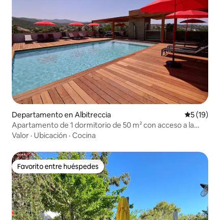
Departamento en Albitreccia
Calificaci
5 (19)
Apartamento de 1 dormitorio de 50 m² con acceso a la
piscina
Valor
·
Ubicación
·
Cocina
Favorito entre huéspedes
Favorito entre huéspedes