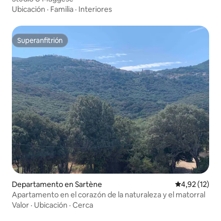
Ubicación
·
Familia
·
Interiores
Superanfitrión
Superanfitrión
Departamento en Sartène
Calificación 
4,92 (12)
Apartamento en el corazón de la naturaleza y el matorral
Valor
·
Ubicación
·
Cerca