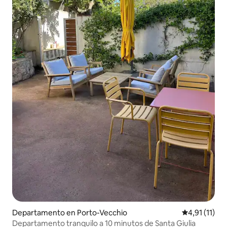
Departamento en Porto-Vecchio
Calificación 
4,91 (11)
Departamento tranquilo a 10 minutos de Santa Giulia