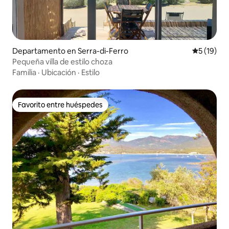
Departamento en Serra-di-Ferro
Calificaci
5 (19)
Pequeña villa de estilo choza
Familia
·
Ubicación
·
Estilo
Favorito entre huéspedes
Favorito entre huéspedes