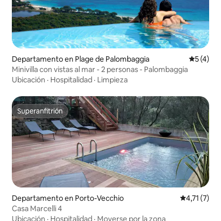
Departamento en Plage de Palombaggia
Calificac
5 (4)
Minivilla con vistas al mar - 2 personas - Palombaggia
Ubicación
·
Hospitalidad
·
Limpieza
Superanfitrión
Superanfitrión
Departamento en Porto-Vecchio
Calificación
4,71 (7)
Casa Marcelli 4
Ubicación
·
Hospitalidad
·
Moverse por la zona