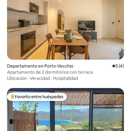
Departamento en Porto-Vecchio
Calificac
5 (4)
Apartamento de 2 dormitorios con terraza
Ubicación
·
Veracidad
·
Hospitalidad
Favorito entre huéspedes
Favorito entre los huéspedes más destacados