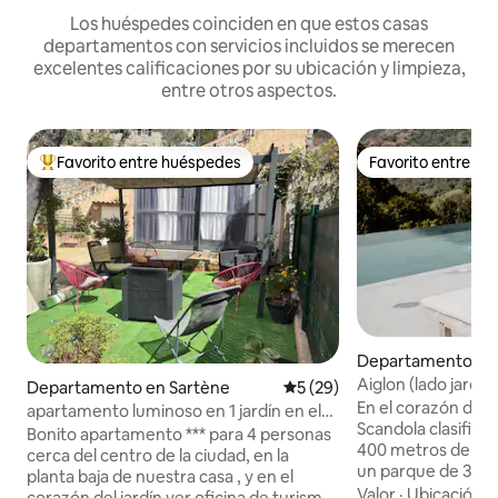
Los huéspedes coinciden en que estos casas
departamentos con servicios incluidos se merecen
excelentes calificaciones por su ubicación y limpieza,
entre otros aspectos.
Favorito entre huéspedes
Favorito entre h
Favorito entre los huéspedes más destacados
Favorito entre h
Departamento en 
Aiglon (lado jardín
Departamento en Sartène
Calificación promedio: 5 de 
5 (29)
de Oporto
En el corazón del 
apartamento luminoso en 1 jardín en el
Scandola clasifica
centro de la ciudad
Bonito apartamento *** para 4 personas
400 metros de la p
cerca del centro de la ciudad, en la
un parque de 3,5 
planta baja de nuestra casa , y en el
Aiglon, casa con 
Valor
·
Ubicación
·
corazón del jardín ver oficina de turismo