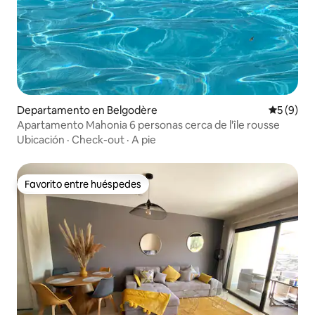
Departamento en Belgodère
Calificac
5 (9)
Apartamento Mahonia 6 personas cerca de l'île rousse
Ubicación
·
Check-out
·
A pie
Favorito entre huéspedes
Favorito entre huéspedes