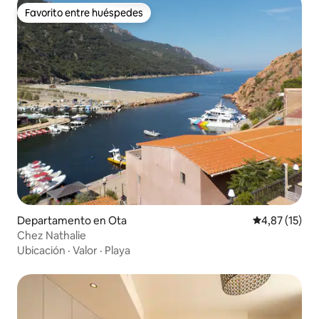
Favorito entre huéspedes
Favorito entre huéspedes
Departamento en Ota
Calificación 
4,87 (15)
Chez Nathalie
Ubicación
·
Valor
·
Playa