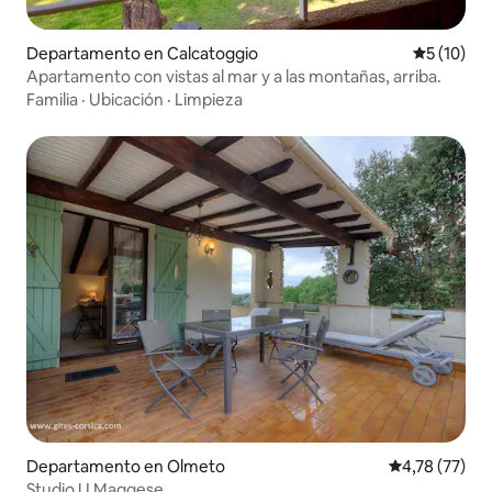
Departamento en Calcatoggio
Calificaci
5 (10)
Apartamento con vistas al mar y a las montañas, arriba.
Familia
·
Ubicación
·
Limpieza
Departamento en Olmeto
Calificación 
4,78 (77)
Studio U Maggese