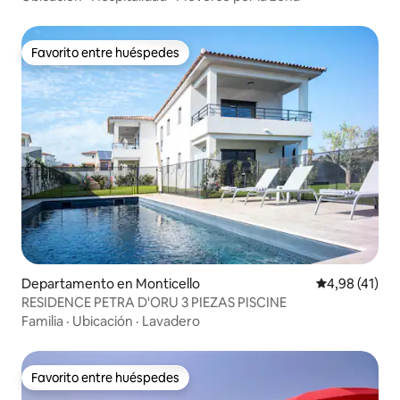
Favorito entre huéspedes
Favorito entre huéspedes
Departamento en Monticello
Calificación 
4,98 (41)
RESIDENCE PETRA D'ORU 3 PIEZAS PISCINE
Familia
·
Ubicación
·
Lavadero
Favorito entre huéspedes
Favorito entre huéspedes