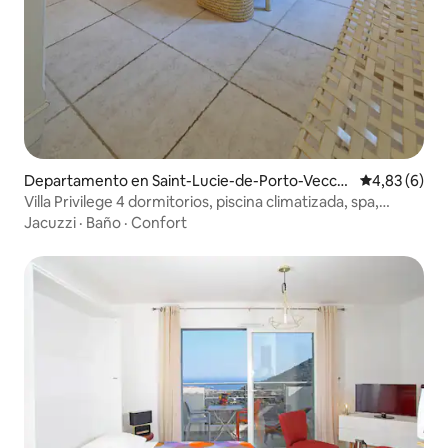
Departamento en Saint-Lucie-de-Porto-Vecchi
Calificación
4,83 (6)
o
Villa Privilege 4 dormitorios, piscina climatizada, spa,
sauna.
Jacuzzi
·
Baño
·
Confort