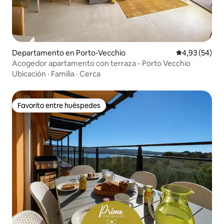
Departamento en Porto-Vecchio
Calificación p
4,93 (54)
Acogedor apartamento con terraza - Porto Vecchio
Ubicación
·
Familia
·
Cerca
Favorito entre huéspedes
Favorito entre huéspedes