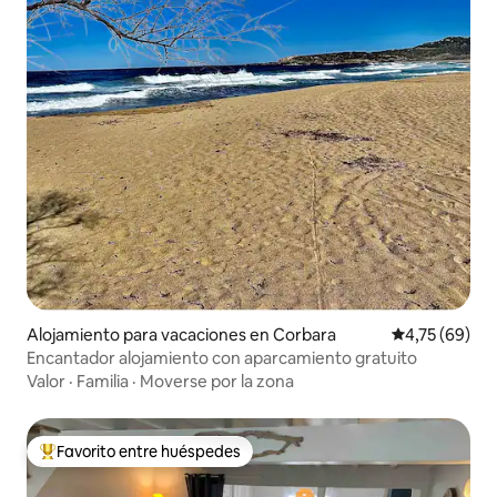
Alojamiento para vacaciones en Corbara
Calificación 
4,75 (69)
Encantador alojamiento con aparcamiento gratuito
Valor
·
Familia
·
Moverse por la zona
Favorito entre huéspedes
Favorito entre los huéspedes más destacados