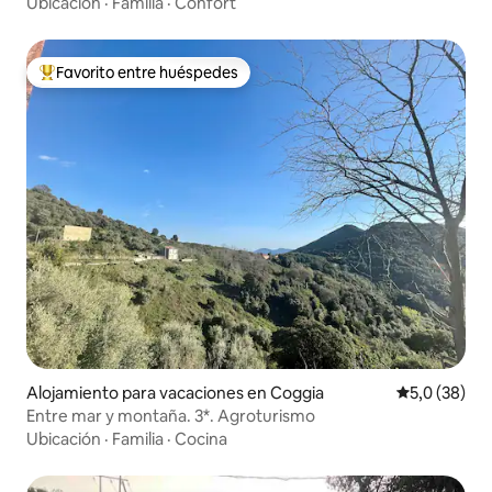
piscina
Ubicación
·
Familia
·
Confort
Favorito entre huéspedes
Favorito entre los huéspedes más destacados
Alojamiento para vacaciones en Coggia
Calificación
5,0 (38)
Entre mar y montaña. 3*. Agroturismo
Ubicación
·
Familia
·
Cocina