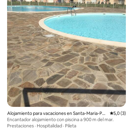
Alojamiento para vacaciones en Santa-Maria-Pog
Calificació
5,0 (3)
gio
Encantador alojamiento con piscina a 900 m del mar.
Prestaciones
·
Hospitalidad
·
Pileta