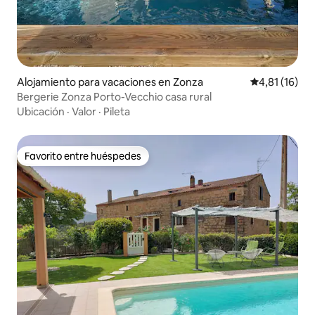
Alojamiento para vacaciones en Zonza
Calificación 
4,81 (16)
Bergerie Zonza Porto-Vecchio casa rural
Ubicación
·
Valor
·
Pileta
Favorito entre huéspedes
Favorito entre huéspedes