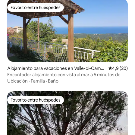
Favorito entre huéspedes
Favorito entre huéspedes
Alojamiento para vacaciones en Valle-di-Camp
Calificación
4,9 (20)
oloro
Encantador alojamiento con vista al mar a 5 minutos de la
playa
Ubicación
·
Familia
·
Baño
Favorito entre huéspedes
Favorito entre huéspedes