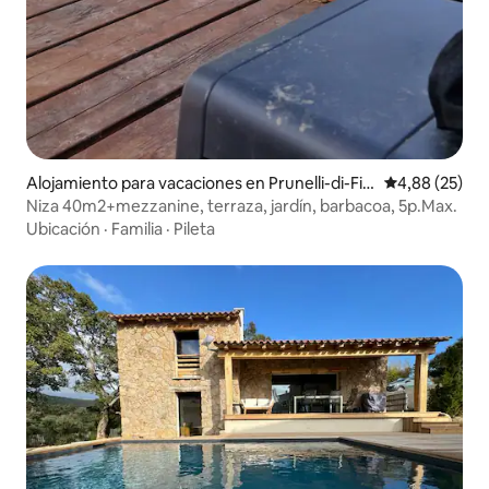
Alojamiento para vacaciones en Prunelli-di-Fiu
Calificación p
4,88 (25)
morbo
Niza 40m2+mezzanine, terraza, jardín, barbacoa, 5p.Max.
Ubicación
·
Familia
·
Pileta