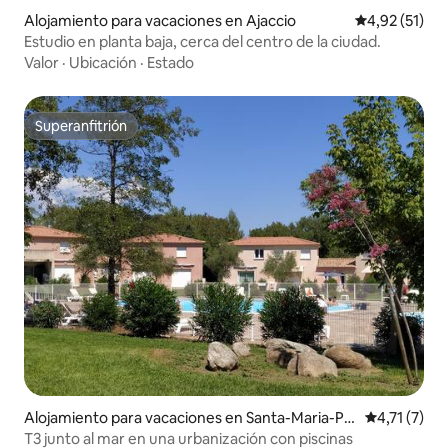
Alojamiento para vacaciones en Ajaccio
Calificación 
4,92 (51)
Estudio en planta baja, cerca del centro de la ciudad.
Valor
·
Ubicación
·
Estado
Superanfitrión
Superanfitrión
Alojamiento para vacaciones en Santa-Maria-Po
Calificación
4,71 (7)
ggio
T3 junto al mar en una urbanización con piscinas