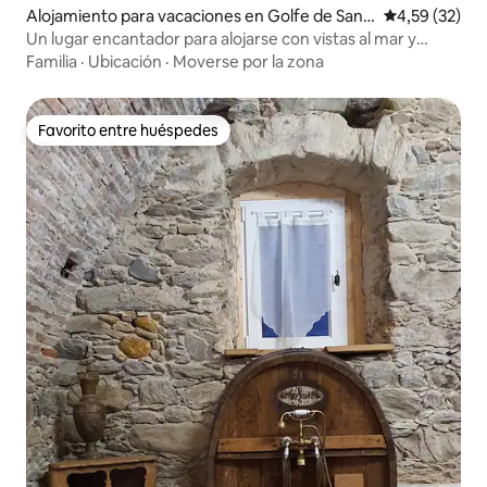
Alojamiento para vacaciones en Golfe de Sant
Calificación 
4,59 (32)
a Giulia
Un lugar encantador para alojarse con vistas al mar y
piscina
Familia
·
Ubicación
·
Moverse por la zona
Favorito entre huéspedes
Favorito entre huéspedes