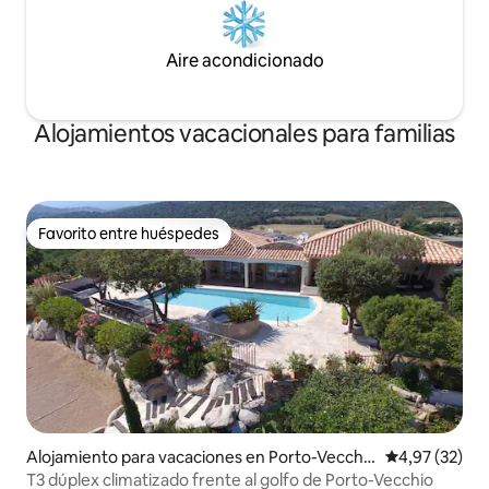
Aire acondicionado
Alojamientos vacacionales para familias
Favorito entre huéspedes
Favorito entre huéspedes
Alojamiento para vacaciones en Porto-Vecchi
Calificación 
4,97 (32)
o
T3 dúplex climatizado frente al golfo de Porto-Vecchio