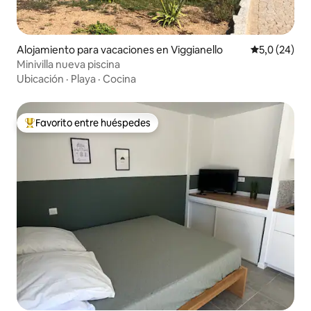
Alojamiento para vacaciones en Viggianello
Calificación
5,0 (24)
Minivilla nueva piscina
Ubicación
·
Playa
·
Cocina
Favorito entre huéspedes
Favorito entre los huéspedes más destacados