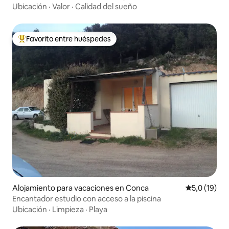
Ubicación
·
Valor
·
Calidad del sueño
Favorito entre huéspedes
Favorito entre los huéspedes más destacados
Alojamiento para vacaciones en Conca
Calificación
5,0 (19)
Encantador estudio con acceso a la piscina
Ubicación
·
Limpieza
·
Playa