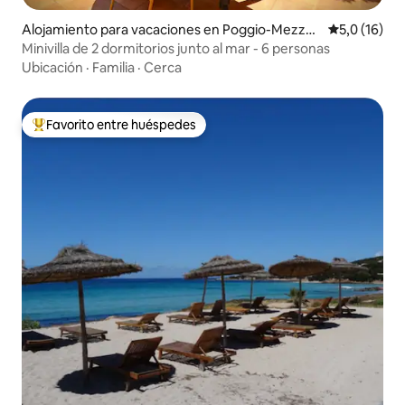
Alojamiento para vacaciones en Poggio-Mezzan
Calificación
5,0 (16)
a
Minivilla de 2 dormitorios junto al mar - 6 personas
Ubicación
·
Familia
·
Cerca
Favorito entre huéspedes
Favorito entre los huéspedes más destacados