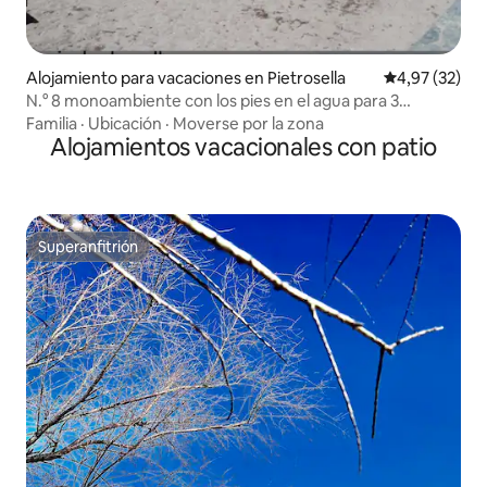
Alojamiento para vacaciones en Pietrosella
Calificación 
4,97 (32)
N.° 8 monoambiente con los pies en el agua para 3
personas N 8
Familia
·
Ubicación
·
Moverse por la zona
Alojamientos vacacionales con patio
Superanfitrión
Superanfitrión