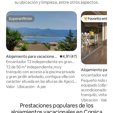
su ubicación y limpieza, entre otros aspectos.
Superanfitrión
Favorito entre
Superanfitrión
Favorito entre l
Alojamiento para vacaciones
Calificación promedio: 4,91 de 
4,91 (47)
en Ajaccio
Encantador T2 independiente en gran
propiedad privada
T2 de 50 m² independiente,muy
Alojamiento para 
tranquilo con acceso a la piscina privada
en Calenzana
encantador estudi
y gran jardín arbolado, contigua villa con
terrazas 1 jardín
Pequeño nido nuev
carácter situada en las alturas de Ajaccio
equipado (cilla (c
en la popular zona de SALARIO, a 10
Valor
·
Ubicación
·
A pie
acondicionado en 
minutos en coche del centro de la
tranquilo, vistas d
ciudad y ≈15 minutos de la playa
montaña. 2 terrazas, 1 jard
Ubicación
·
Valor
·
paradisíaca Capo di Feno. Este
Prestaciones populares de los
compartir las comi
departamento luminoso cuenta con un
sol. APARCAMIENT
dormitorio espacioso: cama king size,
alojamientos vacacionales en Corsica