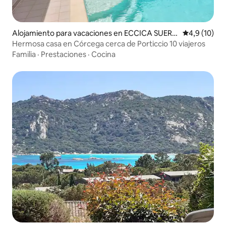
Alojamiento para vacaciones en ECCICA SUERA
Calificación
4,9 (10)
LLA
Hermosa casa en Córcega cerca de Porticcio 10 viajeros
Familia
·
Prestaciones
·
Cocina