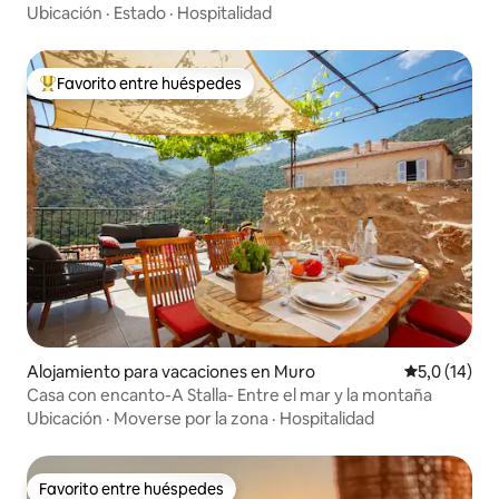
Ubicación
·
Estado
·
Hospitalidad
Favorito entre huéspedes
Favorito entre los huéspedes más destacados
Alojamiento para vacaciones en Muro
Calificación
5,0 (14)
Casa con encanto-A Stalla- Entre el mar y la montaña
Ubicación
·
Moverse por la zona
·
Hospitalidad
Favorito entre huéspedes
Favorito entre huéspedes