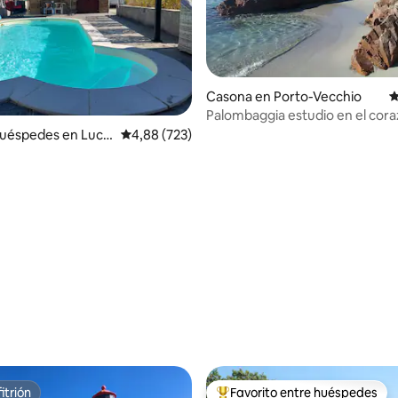
Casona en Porto-Vecchio
C
Palombaggia estudio en el cora
maquis con aire acondicionado
uéspedes en Lucci
Calificación promedio: 4,88 de 5. 723 evaluac
4,88 (723)
4,76 de 5. 105 evaluaciones
itrión
Favorito entre huéspedes