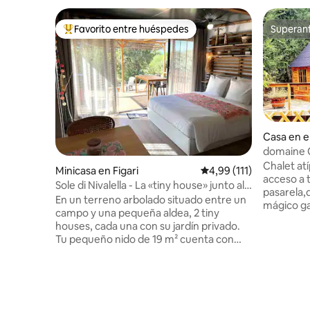
Favorito entre huéspedes
Superanf
Favorito entre los huéspedes más destacados
Superanf
Casa en e
domaine C
Cardu"
Chalet at
Minicasa en Figari
Calificación promedio: 
4,99 (111)
acceso a 
Sole di Nivalella - La «tiny house» junto al
pasarela,
matorral
En un terreno arbolado situado entre un
mágico g
campo y una pequeña aldea, 2 tiny
equipado 
houses, cada una con su jardín privado.
necesaria
Tu pequeño nido de 19 m² cuenta con
permite d
equipamientos de calidad para una
agradable
estancia confortable cerca de la
simplemen
naturaleza y los animales. Para
de aires,
2 personas. Se proporcionan sábanas y
del centr
toallas, 1 plaza de aparcamiento. A 15