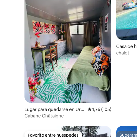
Casa de h
ana
chalet
Lugar para quedarse en Urta
Calificación promedio: 
4,76 (105)
ca
Cabane Châtaigne
Favorito entre huéspedes
Superanf