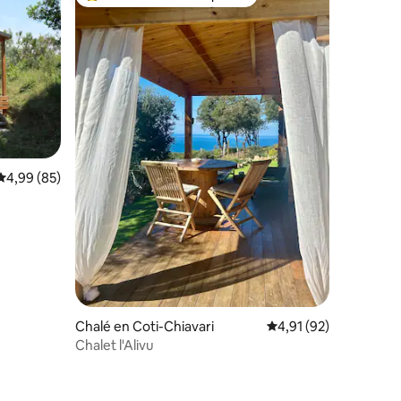
más destacados
Favorito entre los huéspedes más destacados
iones
Calificación promedio: 4,99 de 5. 85 evaluaciones
4,99 (85)
Chalé en Coti-Chiavari
Calificación promedio:
4,91 (92)
Chalet l'Alivu