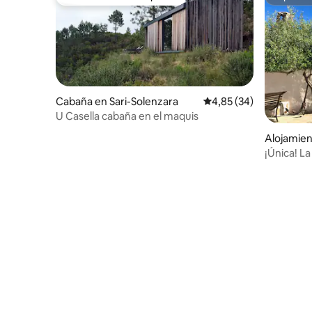
Favorito entre huéspedes
Superanf
Cabaña en Sari-Solenzara
Calificación promedio:
4,85 (34)
U Casella cabaña en el maquis
Alojamien
o
¡Única! L
Vecchio