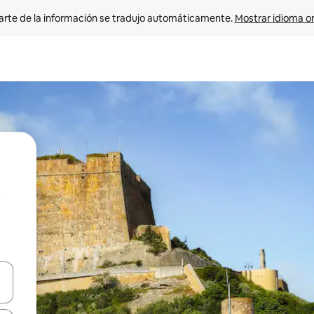
arte de la información se tradujo automáticamente. 
Mostrar idioma or
on las teclas de flecha hacia arriba y hacia abajo o explorá deslizando