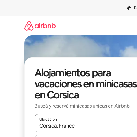
Ir
P
al
contenido
Alojamientos para
vacaciones en minicasas
en Corsica
Buscá y reservá minicasas únicas en Airbnb
Ubicación
Cuando los resultados estén disponibles, navegá c