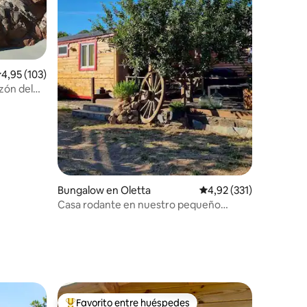
alificación promedio: 4,95 de 5. 103 evaluaciones
4,95 (103)
zón del
iones
Bungalow en Oletta
Calificación promedio: 
4,92 (331)
Casa rodante en nuestro pequeño
rancho privado en Oletta
Favorito entre huéspedes