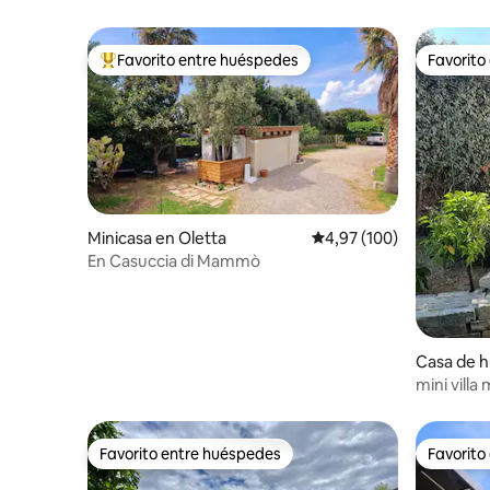
Favorito entre huéspedes
Favorito
Favorito entre los huéspedes más destacados
Favorito
Minicasa en Oletta
Calificación promedio: 
4,97 (100)
En Casuccia di Mammò
Casa de 
nzana
mini villa
clasificad
Favorito entre huéspedes
Favorito
Favorito entre huéspedes
Favorito