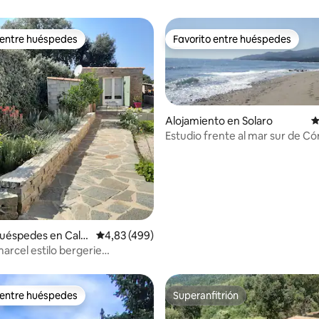
 entre huéspedes
Favorito entre huéspedes
 entre huéspedes
Favorito entre huéspedes
Alojamiento en Solaro
C
Estudio frente al mar sur de C
4,97 de 5. 100 evaluaciones
huéspedes en Cale
Calificación promedio: 4,83 de 5. 499 evaluac
4,83 (499)
 marcel estilo bergerie
a con 3 estrellas
 entre huéspedes
Superanfitrión
 entre huéspedes
Superanfitrión