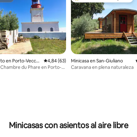
itrión
Favorito entre los huéspedes 
 4,85 de 5. 34 evaluaciones
to en Porto-Vecchi
Calificación promedio: 4,84 de 5. 63 evaluac
4,84 (63)
Minicasa en San-Giuliano
a Chambre du Phare en Porto-
Caravana en plena naturaleza
Minicasas con asientos al aire libre