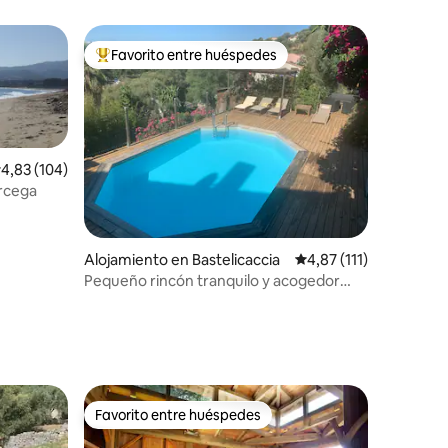
Favorito entre huéspedes
Favorito entre los huéspedes más destacados
alificación promedio: 4,83 de 5. 104 evaluaciones
4,83 (104)
órcega
Alojamiento en Bastelicaccia
Calificación promedio:
4,87 (111)
Pequeño rincón tranquilo y acogedor
con terraza/jardín
iones
Favorito entre huéspedes
Favorito entre huéspedes