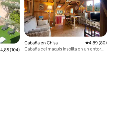
Cabaña en Chisa
Calificación promedio:
4,89 (80)
Cabaña del maquis insólita en un entorno
alificación promedio: 4,85 de 5. 104 evaluaciones
4,85 (104)
verde