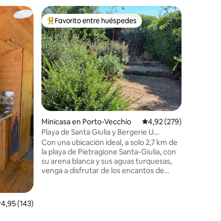
Chalé en
Favorito entre huéspedes
Favorit
más destacados
Favorito entre los huéspedes más destacados
Favorit
Chalet en
vistas má
Ubicada e
casa es un
para una 
reparador
volver a 
Panorama 
renueva a 
iones
Por la noc
estrella
Minicasa en Porto-Vecchio
Calificación promedio: 
4,92 (279)
los que s
llenos de seren
Playa de Santa Giulia y Bergerie U
opciones
Caseddu
Con una ubicación ideal, a solo 2,7 km de
la dulzur
la playa de Pietragione Santa-Giulia, con
su arena blanca y sus aguas turquesas,
venga a disfrutar de los encantos de
Córcega. Bergerie climatizada típica de
Córcega de 30 m², situada cerca de las
playas más bonitas de la isla: Santa-Giulia
alificación promedio: 4,95 de 5. 143 evaluaciones
4,95 (143)
(3,5 km), Acciaro (4,4 km), Tamaricciu
(6 km), Palombaggia (6,9 km), el centro