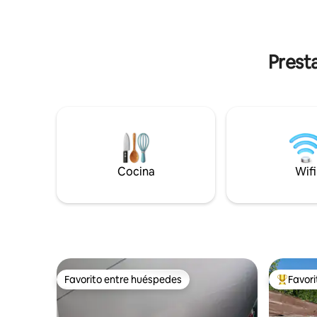
actividad
minutos en coche de las calas de
ideal par
Pianottoli, a 18 km de Bonifacio y a 25 km
además el 
de Palombaggia y Santa Giulia. Por favor,
parrilla p
deje el alojamiento parcialmente limpio
Prest
antes de irse, la limpieza final se realiza
de manera gratuita.
Cocina
Wifi
Favorito entre huéspedes
Favor
Favorito entre huéspedes
Favorito