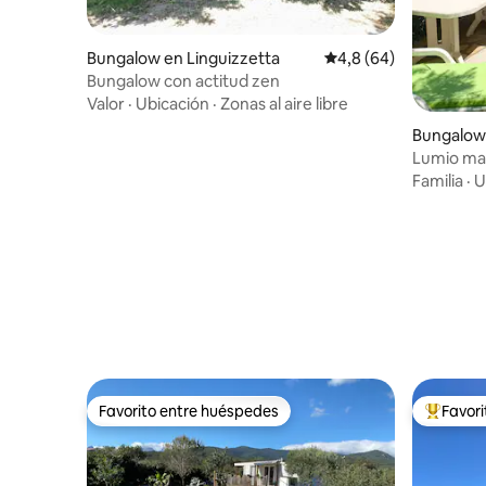
Bungalow en Linguizzetta
Calificación promedio
4,8 (64)
Bungalow con actitud zen
Valor
·
Ubicación
·
Zonas al aire libre
Bungalow
Lumio mar
mer. Wifi 
Familia
·
U
Favorito entre huéspedes
Favor
Favorito entre huéspedes
Favorito