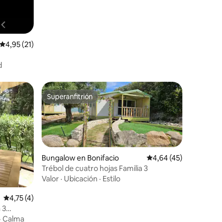
Calificación promedio: 4,95 de 5. 21 evaluaciones
4,95 (21)
d
Superanfitrión
Superanfitrión
Bungalow en Bonifacio
Calificación promedio:
4,64 (45)
Trébol de cuatro hojas Familia 3
Valor
·
Ubicación
·
Estilo
iones
Calificación promedio: 4,75 de 5. 4 evaluaciones
4,75 (4)
 3
·
Calma