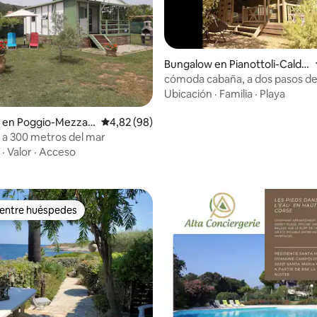
Bungalow en Pianottoli-Calda
 4,83 de 5. 42 evaluaciones
rello
cómoda cabaña, a dos pasos de 
Ubicación
·
Familia
·
Playa
 en Poggio-Mezzan
Calificación promedio: 4,82 de 5. 98 evaluac
4,82 (98)
a 300 metros del mar
·
Valor
·
Acceso
 entre huéspedes
 entre huéspedes