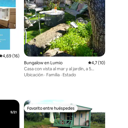
iones
Calificación promedio: 4,69 de 5. 16 evaluaciones
4,69 (16)
Bungalow en Lumio
Calificación promedi
4,7 (10)
Casa con vista al mar y al jardín, a 5
minutos a pie de la playa y de los
Ubicación
·
Familia
·
Estado
comercios
Favorito entre huéspedes
Favorito entre huéspedes