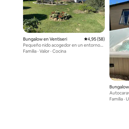
Bungalow en Ventiseri
Calificación promedio:
4,95 (58)
Pequeño nido acogedor en un entorno
florido
Familia
·
Valor
·
Cocina
Bungalow
Autocara
jacuzzi
Familia
·
U