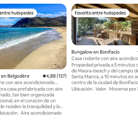
 entre huéspedes
Favorito entre huéspedes
 entre huéspedes
Favorito entre huéspedes
Bungalow en Bonifacio
Casa rodante con aire acondic
cerca de las playas
Propiedad privada a 5 minutos d
de Maora-beach y del campo de
o: 5,0 de 5. 4 evaluaciones
 en Belgodère
Calificación promedio: 4,88 de 5. 137 evaluac
4,88 (137)
Santa Manza, a 10 minutos en a
centro de la ciudad de Bonifacio
e con aire acondicionado
minutos en auto de la laguna d
a playa de Lozari
Ubicación
·
Valor
·
Moverse por 
ra casa prefabricada con aire
Piantarella, a 25 minutos de las
nado, tan bien organizada
Palombaggia y Santa Giulia y a 
ional, en el corazón de un
minutos del aeropuerto de Figar
e residen la tranquilidad y la
propiedad está cerrada y es se
 a la vez que está cerca de las
bicación
·
Aire acondicionado
rodeada de vegetación, un lug
iendas, rutas de senderismo y
tranquilo y relajante. Con dos
es de los alrededores. Con
habitaciones con camas de 140,
xterior privada, tiene capacidad
inodoro independiente, cocina
sonas. De fácil acceso y situado