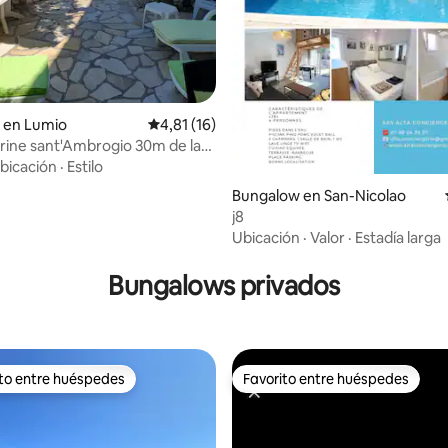
: 4,8 de 5. 64 evaluaciones
 en Lumio
Calificación promedio: 4,81 de 5. 16 evaluac
4,81 (16)
ine sant'Ambrogio 30m de la
.
bicación
·
Estilo
Bungalow en San-Nicolao
j8
Ubicación
·
Valor
·
Estadía larga
Bungalows privados
ito entre huéspedes
Favorito entre huéspedes
 entre los huéspedes más destacados
Favorito entre huéspedes