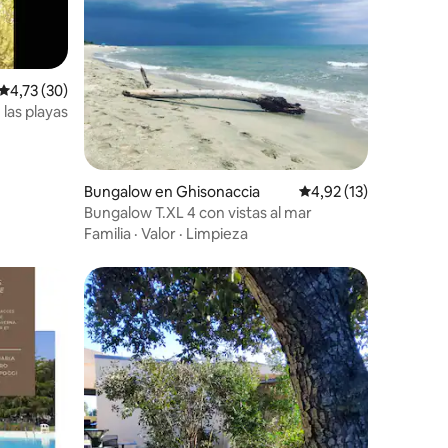
Calificación promedio: 4,73 de 5. 30 evaluaciones
4,73 (30)
las playas
iones
Bungalow en Ghisonaccia
Calificación promedio
4,92 (13)
Bungalow T.XL 4 con vistas al mar
Familia
·
Valor
·
Limpieza