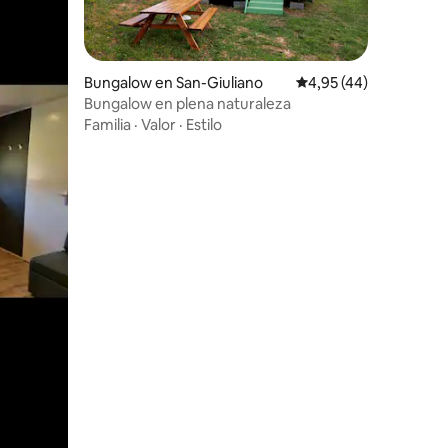
Bungalow en San-Giuliano
Calificación promedio:
4,95 (44)
Bungalow en plena naturaleza
Familia
·
Valor
·
Estilo
iones