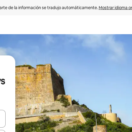
arte de la información se tradujo automáticamente. 
Mostrar idioma or
ws
on las teclas de flecha hacia arriba y hacia abajo o explorá deslizando