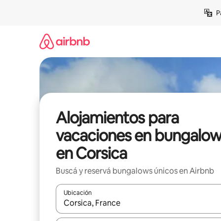
Ir
P
al
contenido
Alojamientos para
vacaciones en bungalo
en Corsica
Buscá y reservá bungalows únicos en Airbnb
Ubicación
Cuando los resultados estén disponibles, navegá c