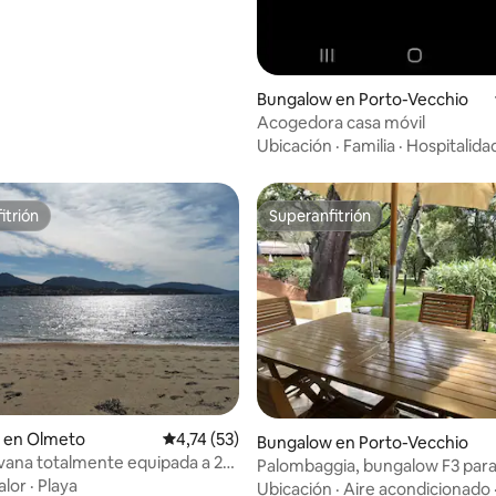
Bungalow en Porto-Vecchio
Acogedora casa móvil
Ubicación
·
Familia
·
Hospitalida
itrión
Superanfitrión
itrión
Superanfitrión
 en Olmeto
Calificación promedio: 4,74 de 5. 53 evaluac
4,74 (53)
Bungalow en Porto-Vecchio
ana totalmente equipada a 2
Palombaggia, bungalow F3 para
pie de la playa
alor
·
Playa
personas
Ubicación
·
Aire acondicionado