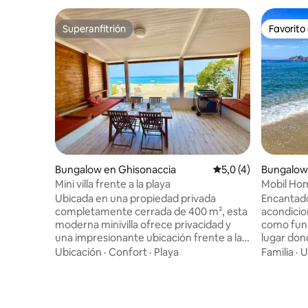
Superanfitrión
Favorito
Superanfitrión
Favorito
Bungalow en Ghisonaccia
Calificación promedi
5,0 (4)
Bungalow
Mini villa frente a la playa
Mobil Hom
cerca de l
Ubicada en una propiedad privada
Encantado
completamente cerrada de 400 m², esta
acondicio
moderna minivilla ofrece privacidad y
como func
una impresionante ubicación frente a la
lugar dond
playa. 🛏 Zona para dormir • Dormitorio
serenidad,
Ubicación
·
Confort
·
Playa
Familia
·
U
doble estilo suite (cama de 140 cm) •
playas, t
Área de lavabo de diseño. • Baño con
actividad
ducha • Separa el inodoro Sala 🍽 de estar
terraza e
• Cocina americana totalmente equipada
para 5 per