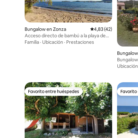
Bungalow en Zonza
Calificación promedio:
4,83 (42)
Acceso directo de bambú a la playa de
mar y jardín
Familia
·
Ubicación
·
Prestaciones
Bungalow
a
Bungalow 
Ubicación
Favorito entre huéspedes
Favorito
Favorito entre huéspedes
Favorito