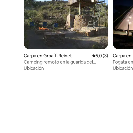
Carpa en Graaff-Reinet
Calificación promedi
5,0 (3)
Carpa en 
Camping remoto en la guarida del
Fogata en 
leopardo
Ubicación
Ubicación