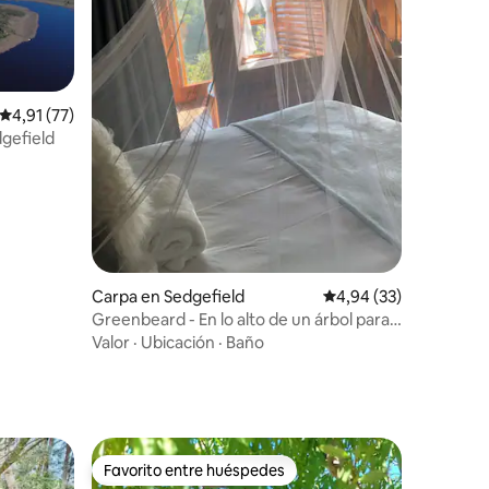
iones
Calificación promedio: 4,91 de 5. 77 evaluaciones
4,91 (77)
gefield
Carpa en Sedgefield
Calificación promedio:
4,94 (33)
Greenbeard - En lo alto de un árbol para
parejas
Valor
·
Ubicación
·
Baño
Favorito entre huéspedes
Favorito entre huéspedes