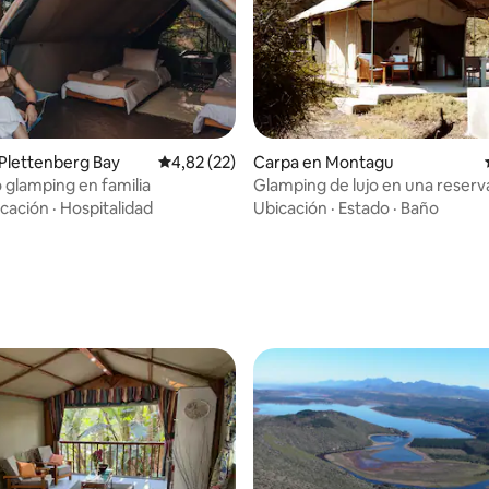
Plettenberg Bay
Calificación promedio: 4,82 de 5. 22 evaluac
4,82 (22)
Carpa en Montagu
 glamping en familia
Glamping de lujo en una reserv
ecológica
cación
·
Hospitalidad
Ubicación
·
Estado
·
Baño
: 5,0 de 5. 17 evaluaciones