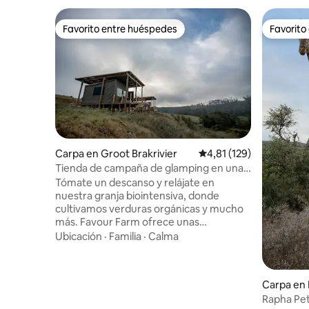
Favorito entre huéspedes
Favorito
Favorito entre huéspedes
Favorito
Carpa en Groot Brakrivier
Calificación promedio: 
4,81 (129)
Tienda de campaña de glamping en una
granja 1
Tómate un descanso y relájate en
nuestra granja biointensiva, donde
cultivamos verduras orgánicas y mucho
más. Favour Farm ofrece unas
vacaciones en la Ruta del Jardín del Cabo
Ubicación
·
Familia
·
Calma
Meridional. Favour tiene 2 tiendas
glamping y 3 casas rurales
independientes, todas con vistas a la
Carpa en 
presa con un montón de lubina negra
Rapha Pet
para pescar. Ven a relajarte y disfrutar de