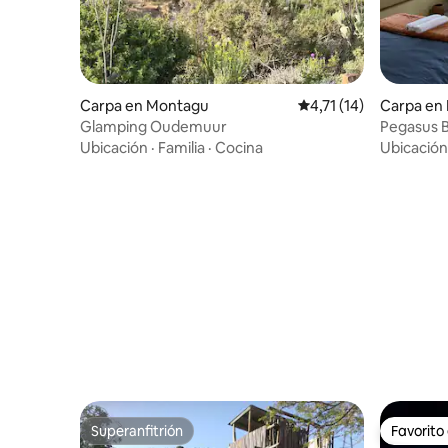
Carpa en Montagu
Calificación promedio:
4,71 (14)
Carpa en 
Glamping Oudemuur
Pegasus B
Ubicación
·
Familia
·
Cocina
Ubicación
Superanfitrión
Favorito
Superanfitrión
Favorito