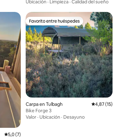
Calitzdorp
Ubicación
·
Limpieza
·
Calidad del sueño
Favorito entre huéspedes
Favorito entre huéspedes
Carpa en Tulbagh
Calificación promedio
4,87 (15)
Bike Forge 3
Valor
·
Ubicación
·
Desayuno
Calificación promedio: 5,0 de 5. 7 evaluaciones
5,0 (7)