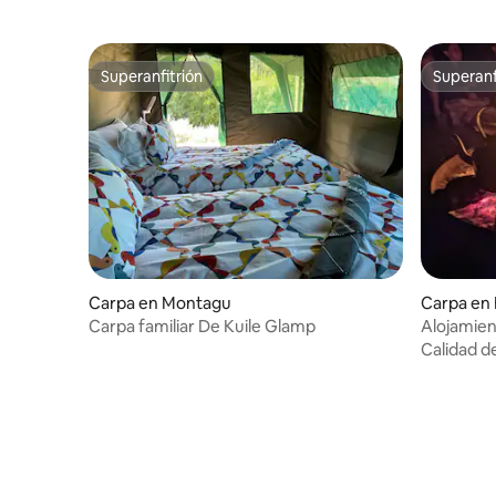
Superanfitrión
Superanf
Superanfitrión
Superanf
Carpa en Montagu
Carpa en 
Carpa familiar De Kuile Glamp
Alojamien
polvo de e
Calidad d