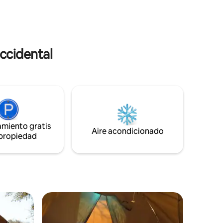
jacuzzi de leña. Hay wifi disponible para
 de safari
los huéspedes que trabajan a distancia.
s y
ccidental
amiento gratis
Aire acondicionado
 propiedad