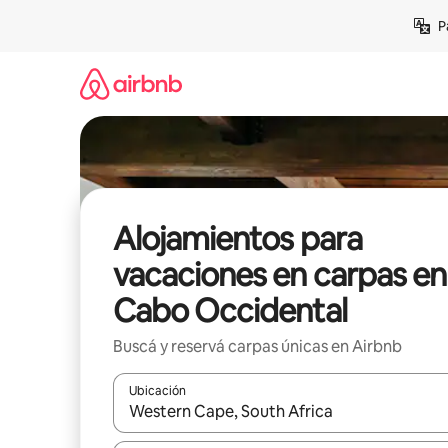
Ir
P
al
contenido
Alojamientos para
vacaciones en carpas en
Cabo Occidental
Buscá y reservá carpas únicas en Airbnb
Ubicación
Cuando los resultados estén disponibles, navegá c