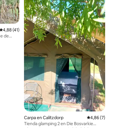
Calificación promedio: 4,88 de 5. 41 evaluaciones
4,88 (41)
ue de
iones
Carpa en Calitzdorp
Calificación promedio
4,86 (7)
Tienda glamping 2 en Die Bosvarkie