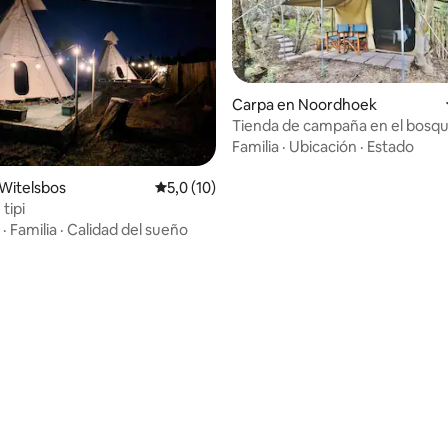
Carpa en Noordhoek
Tienda de campaña en el bosq
Noordhoek
Familia
·
Ubicación
·
Estado
o: 5,0 de 5. 3 evaluaciones
Witelsbos
Calificación promedio: 5,0 de 5. 10 evaluac
5,0 (10)
tipi
·
Familia
·
Calidad del sueño