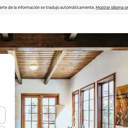
arte de la información se tradujo automáticamente. 
Mostrar idioma or
on las teclas de flecha hacia arriba y hacia abajo o explorá deslizando