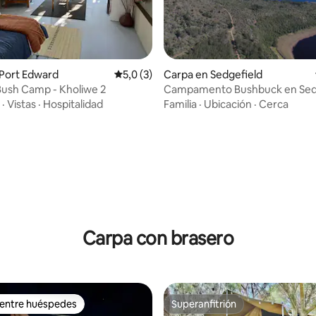
 4,71 de 5. 14 evaluaciones
Port Edward
Calificación promedio: 5,0 de 5. 3 evaluac
5,0 (3)
Carpa en Sedgefield
ush Camp - Kholiwe 2
Campamento Bushbuck en Sed
·
Vistas
·
Hospitalidad
Familia
·
Ubicación
·
Cerca
Carpa con brasero
 entre huéspedes
Superanfitrión
 entre huéspedes
Superanfitrión