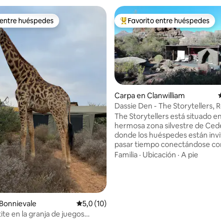
 entre huéspedes
Favorito entre huéspedes
 entre huéspedes
Favorito entre los huéspedes 
Carpa en Clanwilliam
Dassie Den - The Storytellers, 
4,81 de 5. 129 evaluaciones
(Cabaña de Dassie)
The Storytellers está situado e
hermosa zona silvestre de Ced
donde los huéspedes están invi
pasar tiempo conectándose con
naturaleza. Ofrecemos: alojamiento
Familia
·
Ubicación
·
A pie
independiente cerca de la natu
retiros de autocuración espacio para
facilitadores que deseen organ
retiros sencillos, honestos y ce
naturaleza Nuestro alojamiento es
Bonnievale
Calificación promedio: 5,0 de 5. 10 evaluac
5,0 (10)
sencillo, peculiar, cómodo y cer
ite en la granja de juegos
naturaleza (estilo glamping entr