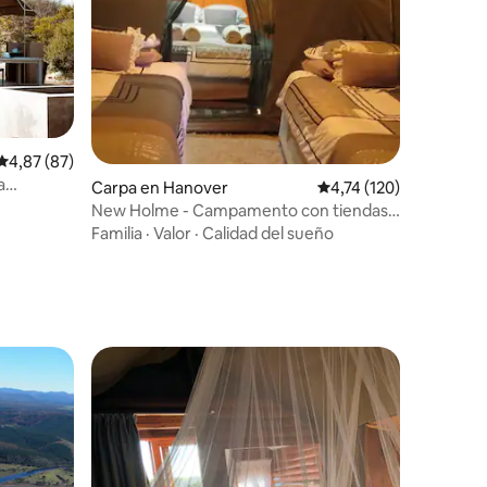
iones
Calificación promedio: 4,87 de 5. 87 evaluaciones
4,87 (87)
a
Carpa en Hanover
Calificación promedio:
4,74 (120)
New Holme - Campamento con tiendas
de campaña
Familia
·
Valor
·
Calidad del sueño