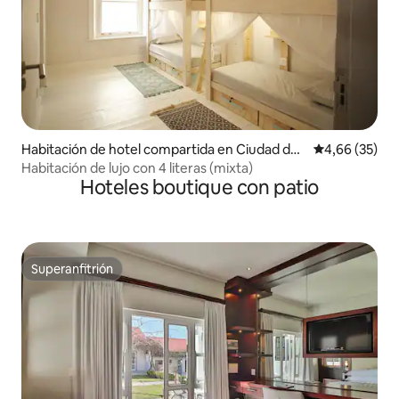
Habitación de hotel compartida en Ciudad del
Calificación p
4,66 (35)
Cabo
Habitación de lujo con 4 literas (mixta)
Hoteles boutique con patio
Superanfitrión
Superanfitrión