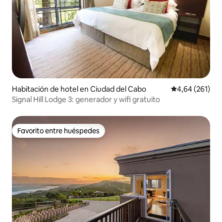
Habitación de hotel en Ciudad del Cabo
Calificación pr
4,64 (261)
Signal Hill Lodge 3: generador y wifi gratuito
Favorito entre huéspedes
Favorito entre huéspedes