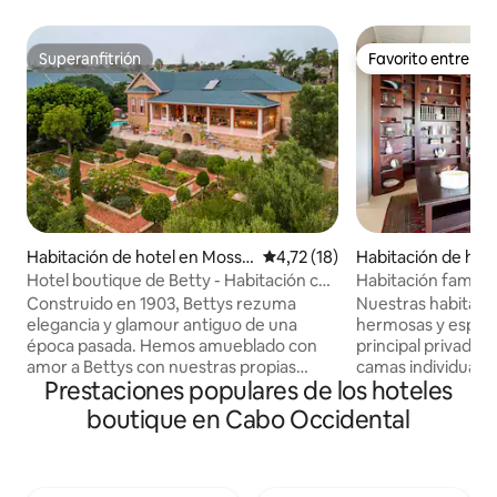
Superanfitrión
Favorito entre h
Superanfitrión
Favorito entre h
Habitación de hotel en Mosse
Calificación promedio: 4,72 de 
4,72 (18)
Habitación de hote
l Bay
Hotel boutique de Betty - Habitación con
Habitación famili
spa
incluido
Construido en 1903, Bettys rezuma
Nuestras habitacio
elegancia y glamour antiguo de una
hermosas y espaci
época pasada. Hemos amueblado con
principal privado 
amor a Bettys con nuestras propias
camas individuales
Prestaciones populares de los hoteles
antigüedades y tesoros personales de
equipada con una 
Inglaterra, por lo que realmente es un
microondas y helad
boutique en Cabo Occidental
hogar lejos de casa. Tenemos increíbles
de inicio de sesión
vistas del Océano Índico y las montañas
habitación tiene u
Outeniqua desde nuestra enorme
picnic de madera p
terraza cubierta, que es donde puedes
hermosas noches. Disfrutá de nuestr