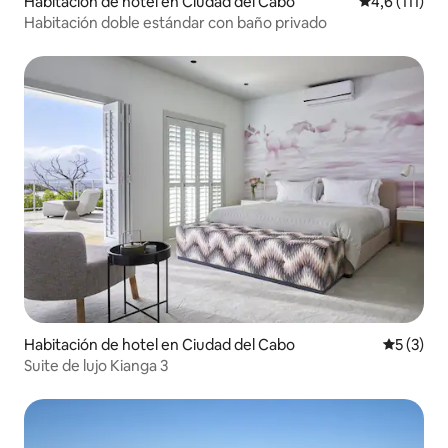
Habitación de hotel en Ciudad del Cabo
Calificación 
4,6 (111)
Habitación doble estándar con baño privado
Habitación de hotel en Ciudad del Cabo
Calificac
5 (3)
Suite de lujo Kianga 3