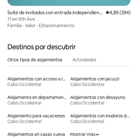
Suite de invitados con entrada independient
Calificación pr
4,85 (294)
e en Mossel Bay
11 en 6th Ave
Familia
·
Valor
·
Estacionamiento
Destinos por descubrir
Otros tipos de alojamientos
Actividades
Alojamientos con acceso a las pistas de esquí
Alojamientos con jacuzzi
Cabo Occidental
Cabo Occidental
Alojamiento en departamentos
Alojamientos con desayuno
Cabo Occidental
Cabo Occidental
Alojamiento para vacaciones
Alojamientos con inodoros de altura accesible
Cabo Occidental
Cabo Occidental
Alojamientos en casas cueva
Mostrar más