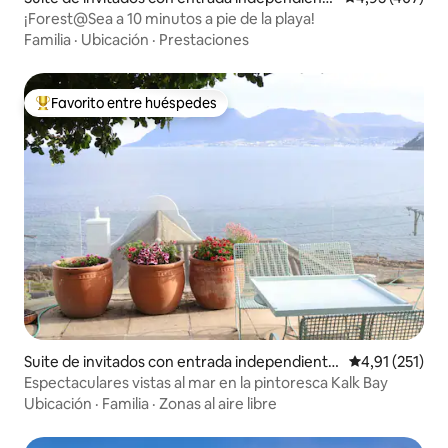
e en Keurboomstrand
¡Forest@Sea a 10 minutos a pie de la playa!
Familia
·
Ubicación
·
Prestaciones
Favorito entre huéspedes
Favorito entre los huéspedes más destacados
Suite de invitados con entrada independiente
Calificación p
4,91 (251)
en Bahía de Kalk
Espectaculares vistas al mar en la pintoresca Kalk Bay
Ubicación
·
Familia
·
Zonas al aire libre