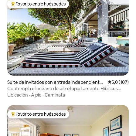
Favorito entre huéspedes
Favorito entre los huéspedes más destacados
Suite de invitados con entrada independiente
Calificación 
5,0 (107)
en Camps Bay
Contempla el océano desde el apartamento Hibiscus
Camps Bay Garden
Ubicación
·
A pie
·
Caminata
Favorito entre huéspedes
Favorito entre los huéspedes más destacados