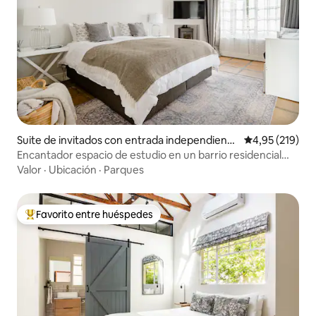
Suite de invitados con entrada independiente
Calificación p
4,95 (219)
en Claremont
Encantador espacio de estudio en un barrio residencial
frondoso
Valor
·
Ubicación
·
Parques
Favorito entre huéspedes
Favorito entre los huéspedes más destacados