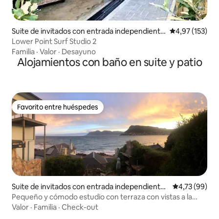
Suite de invitados con entrada independiente
Calificación p
4,97 (153)
en Bahía de Jeffreys
Lower Point Surf Studio 2
Familia
·
Valor
·
Desayuno
Alojamientos con baño en suite y patio
Favorito entre huéspedes
Favorito entre huéspedes
Suite de invitados con entrada independiente
Calificación 
4,73 (99)
en Bahía de Kalk
Pequeño y cómodo estudio con terraza con vistas a la
bahía
Valor
·
Familia
·
Check-out