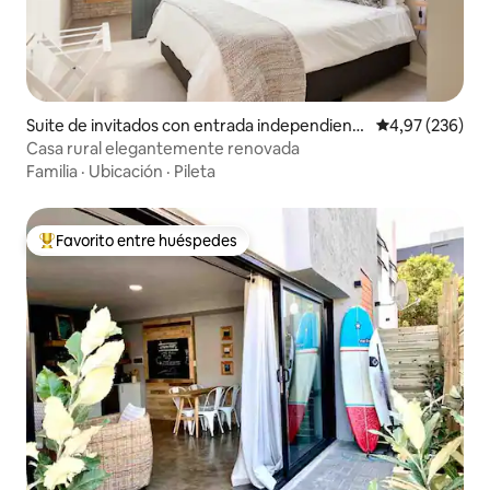
Suite de invitados con entrada independient
Calificación pr
4,97 (236)
e en Paarl
Casa rural elegantemente renovada
Familia
·
Ubicación
·
Pileta
Favorito entre huéspedes
Favorito entre los huéspedes más destacados