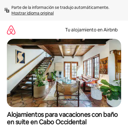
Ir
Parte de la información se tradujo automáticamente. 
al
Mostrar idioma original
contenido
Tu alojamiento en Airbnb
Alojamientos para vacaciones con baño
en suite en Cabo Occidental