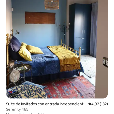
Suite de invitados con entrada independiente
Calificación p
4,92 (132)
en De Kelders
Serenity 465