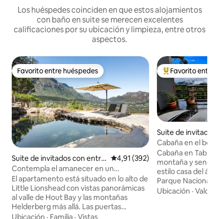
Los huéspedes coinciden en que estos alojamientos
con baño en suite se merecen excelentes
calificaciones por su ubicación y limpieza, entre otros
aspectos.
Favorito entre huéspedes
Favorito entre
Favorito entre huéspedes
Favorito entre l
Suite de invitados
da independiente
Cabaña en el bos
Bay
Cabaña en Table Mo
Suite de invitados con entra
Calificación promedio: 4,91 de 5
4,91 (392)
montaña y senderismo Esta
da independiente en Hout B
Contempla el amanecer en un
estilo casa del árb
ay
alojamiento con vistas a la montaña
El apartamento está situado en lo alto de
Parque Nacional T
Little Lionshead con vistas panorámicas
recámaras privadas
Ubicación
·
Valor
·
al valle de Hout Bay y las montañas
montaña desde ca
Helderberg más allá. Las puertas
para caminar justo
plegables conducen a una amplia terraza
Ubicación
·
Familia
·
Vistas
sin embargo, a so