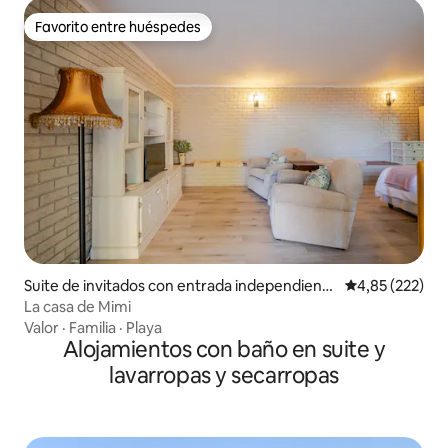
Favorito entre huéspedes
Favorito entre huéspedes
Suite de invitados con entrada independiente
Calificación pr
4,85 (222)
en Somerset West
La casa de Mimi
Valor
·
Familia
·
Playa
Alojamientos con baño en suite y
lavarropas y secarropas