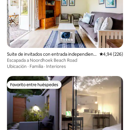
Suite de invitados con entrada independient
Calificación pr
4,94 (226)
e en Noordhoek
Escapada a Noordhoek Beach Road
Ubicación
·
Familia
·
Interiores
Favorito entre huéspedes
Favorito entre huéspedes