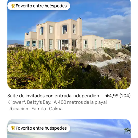
Favorito entre huéspedes
Favorito entre los huéspedes más destacados
Suite de invitados con entrada independient
Calificación pr
4,99 (204)
e en Bettysbaai
Klipwerf. Betty's Bay. ¡A 400 metros de la playa!
Ubicación
·
Familia
·
Calma
Favorito entre huéspedes
Favorito entre los huéspedes más destacados