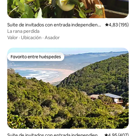
Suite de invitados con entrada independiente
Calificación p
4,83 (195)
en Glencairn
La rana perdida
Valor
·
Ubicación
·
Asador
Favorito entre huéspedes
Favorito entre huéspedes
Suite de invitados con entrada independient
Calificación pr
4,95 (407)