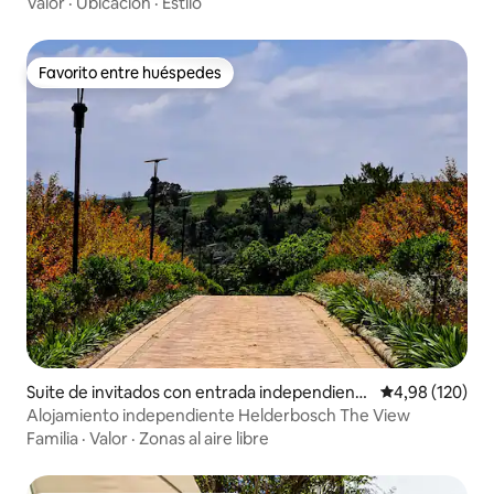
Valor
·
Ubicación
·
Estilo
Favorito entre huéspedes
Favorito entre huéspedes
Suite de invitados con entrada independiente
Calificación pr
4,98 (120)
en Cape Winelands
Alojamiento independiente Helderbosch The View
Familia
·
Valor
·
Zonas al aire libre