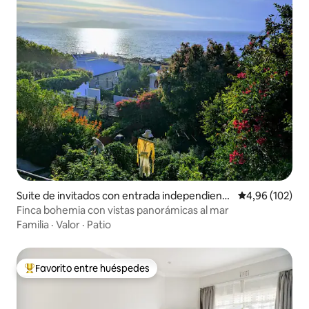
Suite de invitados con entrada independiente
Calificación pr
4,96 (102)
en Saint James
Finca bohemia con vistas panorámicas al mar
Familia
·
Valor
·
Patio
Favorito entre huéspedes
Favorito entre los huéspedes más destacados