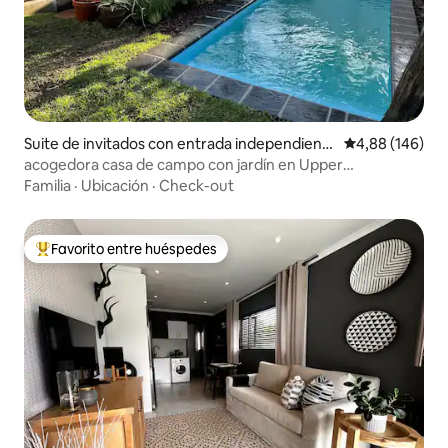
Suite de invitados con entrada independient
Calificación pr
4,88 (146)
e en Woodstock
acogedora casa de campo con jardín en Upper
Woodstock con piscina
Familia
·
Ubicación
·
Check-out
Favorito entre huéspedes
Favorito entre los huéspedes más destacados