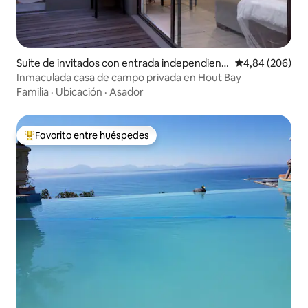
Suite de invitados con entrada independient
Calificación pr
4,84 (206)
e en Hout Bay
Inmaculada casa de campo privada en Hout Bay
Familia
·
Ubicación
·
Asador
Favorito entre huéspedes
Favorito entre los huéspedes más destacados