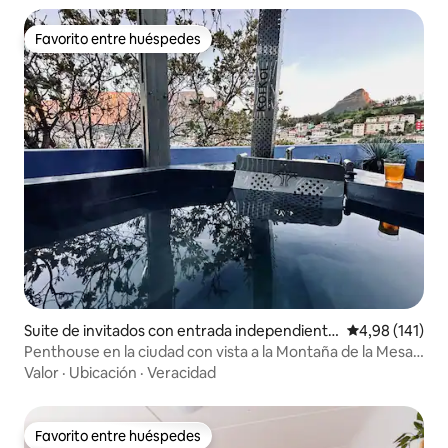
Favorito entre huéspedes
Favorito entre huéspedes
Suite de invitados con entrada independiente
Calificación p
4,98 (141)
en Ciudad del Cabo
Penthouse en la ciudad con vista a la Montaña de la Mesa y
jacuzzi
Valor
·
Ubicación
·
Veracidad
Favorito entre huéspedes
Favorito entre huéspedes