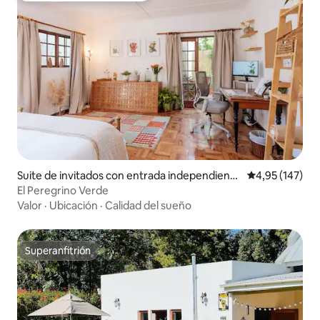
Suite de invitados con entrada independiente
Calificación p
4,95 (147)
en Paradyskloof
El Peregrino Verde
Valor
·
Ubicación
·
Calidad del sueño
Superanfitrión
Superanfitrión