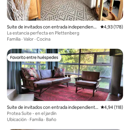
Suite de invitados con entrada independiente
Calificación p
4,93 (178)
en Plettenberg Bay
La estancia perfecta en Plettenberg
Familia
·
Valor
·
Cocina
Favorito entre huéspedes
Favorito entre huéspedes
Suite de invitados con entrada independiente
Calificación p
4,94 (118)
en Paarl
Protea Suite - en el jardín
Ubicación
·
Familia
·
Baño