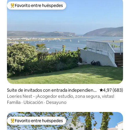
Favorito entre huéspedes
Favorito entre los huéspedes más destacados
Suite de invitados con entrada independient
Calificación pr
4,97 (683)
e en Knysna
Loeries Nest - ¡Acogedor estudio, zona segura, vistas!
Familia
·
Ubicación
·
Desayuno
Favorito entre huéspedes
Favorito entre los huéspedes más destacados