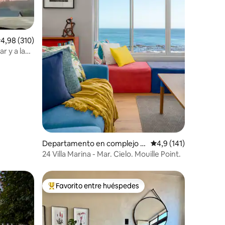
iones
alificación promedio: 4,98 de 5. 310 evaluaciones
4,98 (310)
r y a la
Departamento en complejo r
Calificación promedio
4,9 (141)
esidencial en Ciudad del Cabo
24 Villa Marina - Mar. Cielo. Mouille Point.
Favorito entre huéspedes
Favorito entre los huéspedes más destacados