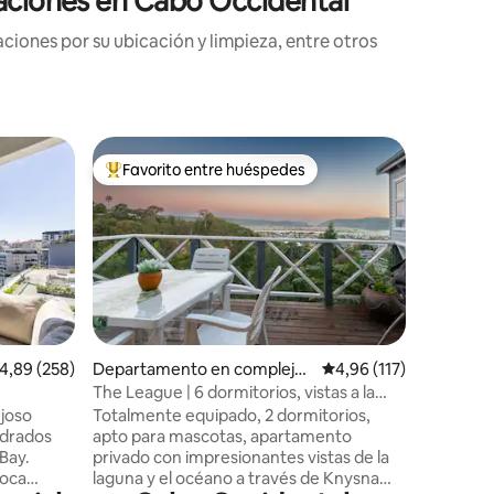
caciones en Cabo Occidental
iones por su ubicación y limpieza, entre otros
Departam
Favorito entre huéspedes
Favor
Favorito entre los huéspedes más destacados
Favorit
residenci
Ático de 
bo
Un aloja
Ciudad d
céntrico 
inolvida
todas la
desear: 
tamaño k
automatiz
iones
alificación promedio: 4,89 de 5. 258 evaluaciones
4,89 (258)
Departamento en complejo
Calificación promedio:
4,96 (117)
de 55 pul
residencial en Knysna
The League | 6 dormitorios, vistas a la
totalmen
laguna, a pie de la ciudad
ujoso
Totalmente equipado, 2 dormitorios,
armarios.
adrados
apto para mascotas, apartamento
grados de
Bay.
privado con impresionantes vistas de la
Head, Sig
poca
laguna y el océano a través de Knysna
idílico h