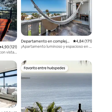
Departamento en complejo
Calificación promedio:
4,84 (171)
residencial en Ciudad del Ca
¡Apartamento luminoso y espacioso en la
iones
alificación promedio: 4,93 de 5. 121 evaluaciones
4,93 (121)
bo
playa de Camps Bay!
on vistas
Favorito entre huéspedes
Favorito entre huéspedes