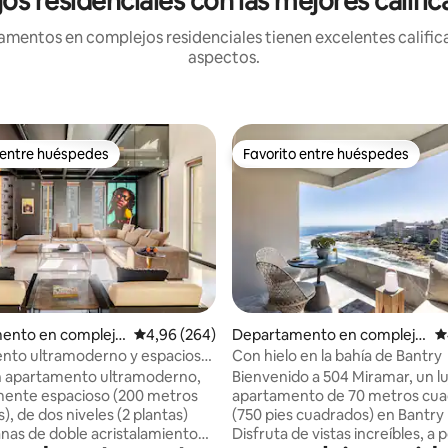
 residenciales con las mejores califi
mentos en complejos residenciales tienen excelentes calificac
aspectos.
 entre huéspedes
Favorito entre huéspedes
 entre huéspedes
Favorito entre huéspedes
4,87 de 5. 221 evaluaciones
ento en complejo
Calificación promedio: 4,96 de 5. 264 evaluac
4,96 (264)
Departamento en complejo
C
al en Ciudad del Ca
residencial en Ciudad del Ca
nto ultramoderno y espacioso
Con hielo en la bahía de Bantry
bo
as en el centro de la ciudad
n apartamento ultramoderno,
Bienvenido a 504 Miramar, un l
mente espacioso (200 metros
apartamento de 70 metros cu
, de dos niveles (2 plantas)
(750 pies cuadrados) en Bantry 
nas de doble acristalamiento
Disfruta de vistas increíbles, a 