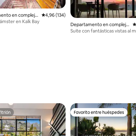
ento en complejo
Calificación promedio: 4,96 de 5. 134 evaluac
4,96 (134)
al en Ciudad del Ca
ámster en Kalk Bay
4,82 de 5. 216 evaluaciones
Departamento en complejo
C
residencial en Plettenberg B
Suite con fantásticas vistas al ma
ay
montaña.
itrión
Favorito entre huéspedes
itrión
Favorito entre huéspedes