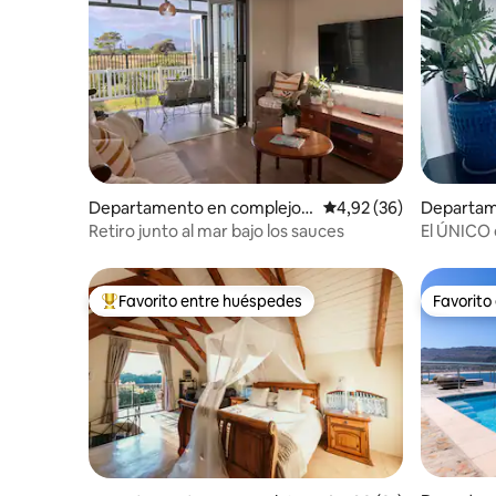
Departamento en complejo r
Calificación promedio:
4,92 (36)
Departam
esidencial en Ciudad del Cab
residenci
Retiro junto al mar bajo los sauces
El ÚNICO 
o
bo
respaldo.
Favorito entre huéspedes
Favorito
Favorito entre los huéspedes más destacados
Favorito