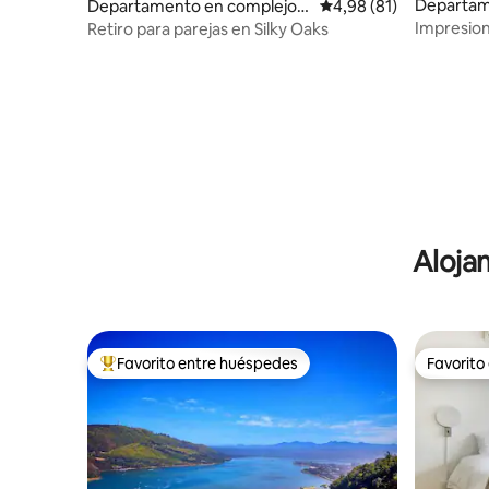
Departam
Departamento en complejo r
Calificación promedio:
4,98 (81)
esidencia
esidencial en Riebeek-Kastee
Impresion
Retiro para parejas en Silky Oaks
o
l
vistas y s
Aloja
Favorito entre huéspedes
Favorito
Favorito entre los huéspedes más destacados
Favorito