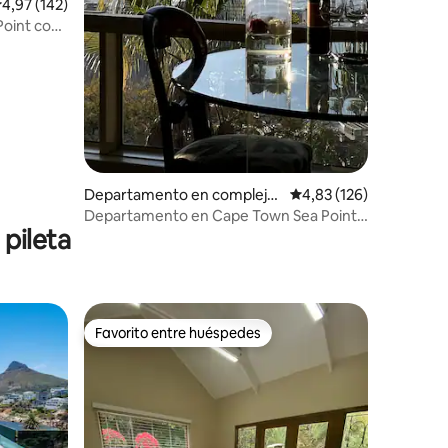
iones
alificación promedio: 4,97 de 5. 142 evaluaciones
4,97 (142)
oint con
Departamento en complejo
Calificación promedio: 
4,83 (126)
residencial en Ciudad del Ca
Departamento en Cape Town Sea Point
pileta
bo
Fresnaye.
Favorito entre huéspedes
Favorito entre huéspedes