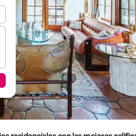
on las teclas de flecha hacia arriba y hacia abajo o explorá deslizando