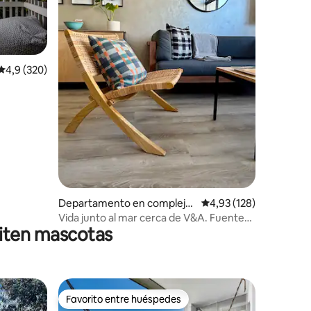
Calificación promedio: 4,9 de 5. 320 evaluaciones
4,9 (320)
iones
Departamento en complejo
Calificación promedio: 
4,93 (128)
residencial en Ciudad del Ca
Vida junto al mar cerca de V&A. Fuente
iten mascotas
bo
de alimentación alternativa
Favorito entre huéspedes
más destacados
Favorito entre huéspedes