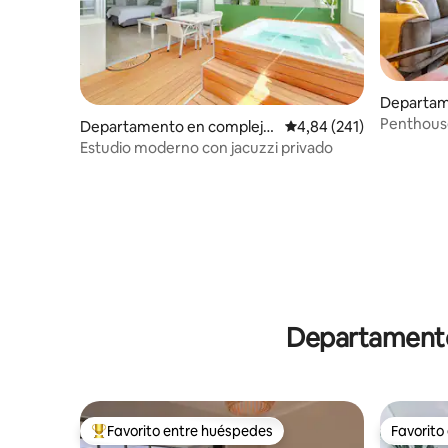
Departam
residenci
Penthouse
Departamento en complejo
Calificación promedio: 
4,84 (241)
bo
2 habitaci
residencial en Ciudad del Ca
Estudio moderno con jacuzzi privado
bo
Departamento
Favorito entre huéspedes
Favorito
Favorito entre los huéspedes más destacados
Favorito