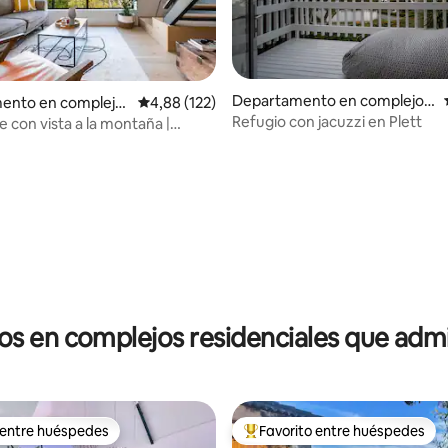
Departamento en complejo r
ento en complejo
Calificación promedio: 4,88 de 5. 122 evaluac
4,88 (122)
esidencial en Plettenberg Bay
al en Ciudad del Ca
Refugio con jacuzzi en Plett
 con vista a la montaña |
4,84 de 5. 241 evaluaciones
ones seguras, vistas y pileta
s en complejos residenciales que adm
 entre huéspedes
Favorito entre huéspedes
 entre huéspedes
Favorito entre los huéspedes 