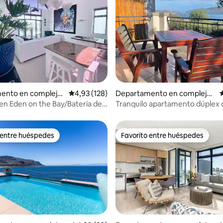
 4,92 de 5. 36 evaluaciones
ento en complejo
Calificación promedio: 4,93 de 5. 128 evaluac
4,93 (128)
Departamento en complejo r
C
al en Ciudad del Ca
esidencial en Knysna
en Eden on the Bay/Batería de
Tranquilo apartamento dúplex c
a la laguna.
 entre huéspedes
Favorito entre huéspedes
 entre huéspedes
Favorito entre huéspedes