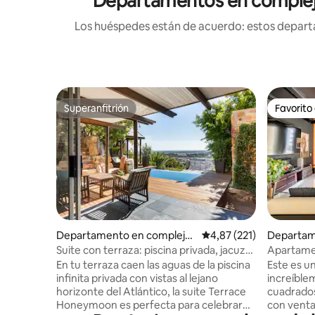
Departamentos en complejos
Los huéspedes están de acuerdo: estos departa
Superanfitrión
Favorito
Superanfitrión
Favorito
Departamento en complejo
Calificación promedio: 
4,87 (221)
Departam
residencial en Ciudad del Ca
residenci
Suite con terraza: piscina privada, jacuzzi
Apartame
bo
bo
y chimenea
de 2 plant
En tu terraza caen las aguas de la piscina
Este es u
infinita privada con vistas al lejano
increíble
horizonte del Atlántico, la suite Terrace
cuadrados)
Honeymoon es perfecta para celebrar
con venta