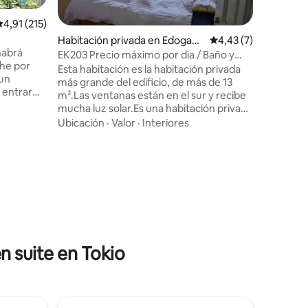
alificación promedio: 4,91 de 5. 215 evaluaciones
4,91 (215)
Habitació
ami
Tu habita
Habitación privada en Edogaw
Calificación promedi
4,43 (7)
habrá
"Katakoto
a
EK203 Precio máximo por día / Baño y
che por
terminado
WC compartidos [Se admiten mascotas]
Esta habitación es la habitación privada
 un
adult
A 4 minutos a pie de la estación Keisei
más grande del edificio, de más de 13
たりして
Edogawa / Para reservas para
m².Las ventanas están en el sur y recibe
ちがいいです。
Familia
·
V
2 personas, 1 cama simple
mucha luz solar.Es una habitación privada
a 3
viendo, e
con una llave solo para los
Ubicación
·
Valor
·
Interiores
e Hatagaya
hidaway. Puede relajarse en esta
huéspedes.Hay una nevera
io New
habitaci
exclusiva.Hay una cama francesa con
iones
s la
y tiene 
una cama semidoble. Los huéspedes
de
techos altos. 地下には"
suelen preguntar, pero, además del
número de
イベント
dormitorio, el baño, el inodoro y la cocina
alida
劇出来ま
también son compartidos. Completa el
ya, sube
美味しい
libro de visitas inmediatamente cuando
 se
Debajo de
hagas una reservación.Los huéspedes
s, camina
eventos 
que no completen el libro de visitas no
n suite en Tokio
cha en la
se puede
pueden quedarse.Además, no puedes
ina
Hay una c
hacer el check-in el día en que escribes
izquierda
piso y se
en el libro de visitas, así que asegúrate de
quierda.
comida y 
terminar de escribir en el libro de visitas
 Si sigues
el día antes del check-in.Ten en cuenta