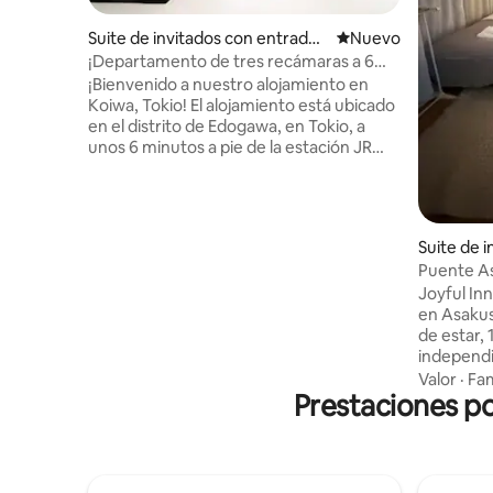
Suite de invitados con entrada i
Lugar nuevo para alo
Nuevo
ndependiente en Edogawa
¡Departamento de tres recámaras a 6
minutos a pie de la estación de Kowloon!
¡Bienvenido a nuestro alojamiento en
Autobús directo al aeropuerto ・
Koiwa, Tokio! El alojamiento está ubicado
Departamento para 8 personas ・
en el distrito de Edogawa, en Tokio, a
Disney a 30 minutos ・ La mejor opción
unos 6 minutos a pie de la estación JR
para familias y grupos ・ Apto para niños
Koiwa, con fácil acceso a lugares de
interés populares como Shinjuku, la
estación de Tokio, Akihabara, Ueno y
Asakusa, y con un transporte muy
Suite de 
conveniente. Todo el alojamiento está en
a indepen
Puente As
la planta baja, sin necesidad de subir o
independi
Joyful Inn
bajar escaleras, lo que lo hace ideal para
grande A
en Asakusa Bridge 4 
viajes en familia, viajes de padres e hijos,
de estar, 
personas mayores y grupos de amigos.
independi
Esperamos que aquí no solo tenga una
con tatam
estancia cómoda, sino que también
Valor
·
Fam
Prestaciones po
living y b
pueda experimentar el ambiente de la
habitación
vida familiar japonesa moderna.
doble. In
Instalaciones del baño Baño con
separados
separación de zona seca y húmeda
sacan con 
Bañera con control automático de