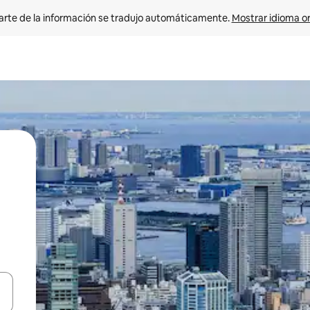
arte de la información se tradujo automáticamente. 
Mostrar idioma or
on las teclas de flecha hacia arriba y hacia abajo o explorá deslizando