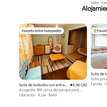
independi
Valor
·
Fam
Alojamien
grande A
Favorito entre huéspedes
Favor
Favorito entre huéspedes
Favorito
Suite de 
a indepen
Suite pri
a
dormitori
Familia
·
V
Suite de invitados con entrad
Calificación promedio:
4,96 (25)
a independiente en Setagaya
Acogedor 1BR cerca del parque para
parejas y viajeros solos
Ubicación
·
A pie
·
Baño