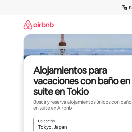
Ir
P
al
contenido
Alojamientos para
vacaciones con baño en
suite en Tokio
Buscá y reservá alojamientos únicos con baño
en suite en Airbnb
Ubicación
Cuando los resultados estén disponibles, navegá c