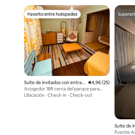
Akihabara (
quién ✨ es adec
Favorito entre huéspedes
Superanf
viajan y q
Favorito entre huéspedes
Superanf
en Tokio • Amigos que visitan Asakusa,
Ueno, Akihabara • Via
un “espac
Suite de invitados con entrad
Calificación promedio:
4,96 (25)
a independiente en Setagaya
Acogedor 1BR cerca del parque para
parejas y viajeros solos
Ubicación
·
Check-in
·
Check-out
Suite de 
a indepen
Puente As