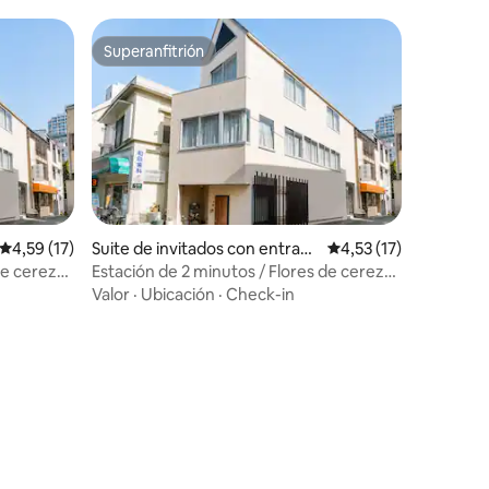
Superanfitrión
Superanfitrión
Calificación promedio: 4,59 de 5. 17 evaluaciones
4,59 (17)
Suite de invitados con entrada
Calificación promedio
4,53 (17)
independiente en Nakano-ku
de cerezo
Estación de 2 minutos / Flores de cerezo
/ 4 personas
Valor
·
Ubicación
·
Check-in
iones