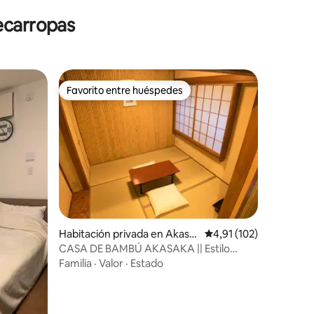
secarropas
Favorito entre huéspedes
Favorito entre huéspedes
iones
Habitación privada en Akasa
Calificación promedio:
4,91 (102)
ka
CASA DE BAMBÚ AKASAKA || Estilo
tradicional japonés
Familia
·
Valor
·
Estado