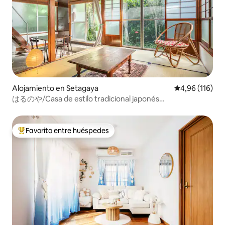
Alojamiento en Setagaya
Calificación p
4,96 (116)
はるのや/Casa de estilo tradicional japonés
antiguo_HARUNOYA
Favorito entre huéspedes
Favorito entre los huéspedes más destacados