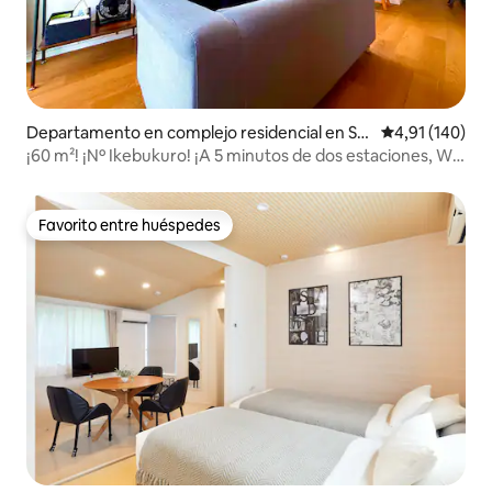
Departamento en complejo residencial en Shi
Calificación p
4,91 (140)
njuku
¡60 m²! ¡Nº Ikebukuro! ¡A 5 minutos de dos estaciones, Wi-
Fi fijo!
Favorito entre huéspedes
Favorito entre huéspedes