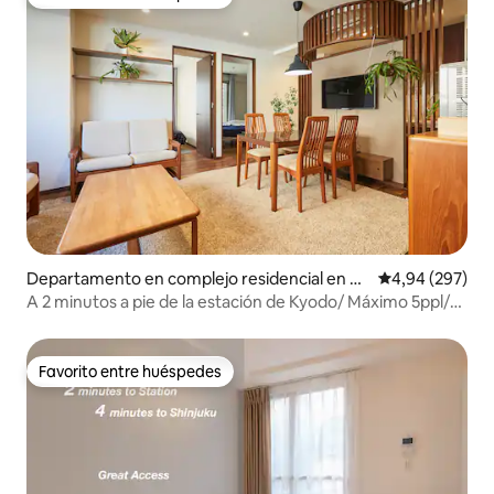
Favorito entre huéspedes
Departamento en complejo residencial en Se
Calificación pr
4,94 (297)
tagaya
A 2 minutos a pie de la estación de Kyodo/ Máximo 5ppl/
65 ！
Favorito entre huéspedes
Favorito entre huéspedes