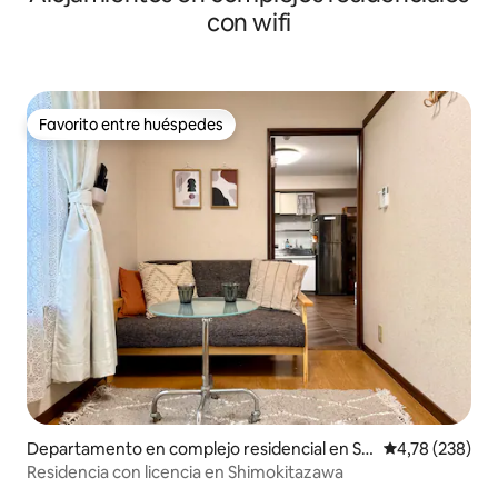
con wifi
Favorito entre huéspedes
Favorito entre huéspedes
Departamento en complejo residencial en Se
Calificación pr
4,78 (238)
tagaya
Residencia con licencia en Shimokitazawa