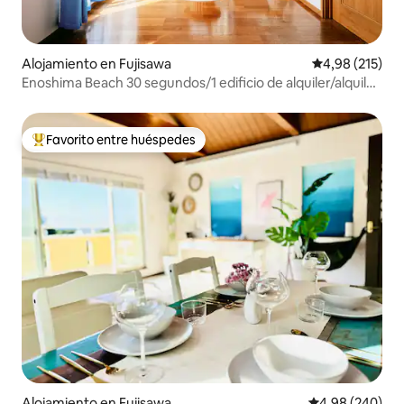
Alojamiento en Fujisawa
Calificación p
4,98 (215)
Enoshima Beach 30 segundos/1 edificio de alquiler/alquiler
gratuito de bicicletas y tablas de surf, etc./Siente el mar y
el atardecer
Favorito entre huéspedes
Favorito entre los huéspedes más destacados
Alojamiento en Fujisawa
Calificación pr
4,98 (240)