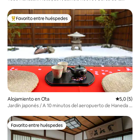
estación, a poca distancia a pie de Minato Mirai | Baño
privado | Cocina, lavadora y secadora | Negocios.
Favorito entre huéspedes
Favorito entre los huéspedes más destacados
Alojamiento en Ōta
Calificació
5,0 (5)
Jardín japonés / A 10 minutos del aeropuerto de Haneda /
8 personas / Cama king
Favorito entre huéspedes
Favorito entre huéspedes