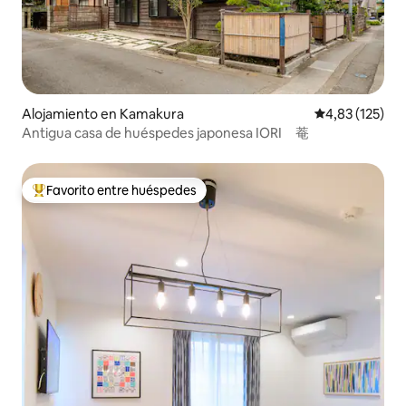
Alojamiento en Kamakura
Calificación p
4,83 (125)
Antigua casa de huéspedes japonesa IORI 菴
Favorito entre huéspedes
Favorito entre los huéspedes más destacados