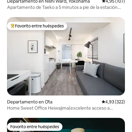
Departamento en Nishi Ward, Yokohama
Calificación p
4,95 (107)
Apartamento de Taeko a 5 minutos a pie de la estación
Keikyu-Hinodecho, apartamento con cama doble 2
Favorito entre huéspedes
Favorito entre los huéspedes más destacados
Departamento en Ōta
Calificación pr
4,93 (322)
Home Sweet Office Heiwajima(excelente acceso a
Haneda)
Favorito entre huéspedes
Favorito entre huéspedes