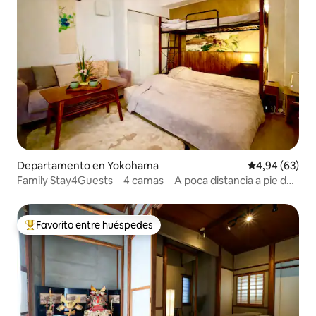
Departamento en Yokohama
Calificación p
4,94 (63)
Family Stay4Guests｜4 camas｜A poca distancia a pie de
Chinatown
Favorito entre huéspedes
Favorito entre los huéspedes más destacados