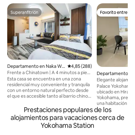
Superanfitrión
Favorito entre h
Superanfitrión
Favorito entre h
Departamento en Naka Wa
Calificación promedio: 4,85 de 5
4,85 (288)
rd, Yokohama
Frente a Chinatown | A 4 minutos a pie
Departamento en
de la estación de Ishikawamachi | Parque
Esta casa se encuentra en una zona
Elegante alojamien
y estadio Yamashita | Para 4 personas,
residencial muy conveniente y tranquila
estación de Yokoh
Palace Yokohama 4
con sofá cama y cama semidoble...
con un entorno natural perfecto desde
habitante más
ubicado en Hiran
el que es accesible tanto al barrio chino
Yokohama, prefec
de Yokohama a 4 minutos a pie como a la
una habitación de
estación de Ishikawachō a 9 minutos a
Prestaciones populares de los
que puede alojar
pie, por lo que es un lugar ideal para su
personas. * Este es un departamento de
alojamientos para vacaciones cerca de
encantador viaje en Tokio. Además, a 10
nueva construcció
Yokohama Station
minutos a pie se puede llegar al estadio
acústico, pero hay
Yokohama (a unos 200 m), al parque
que se puede escuc