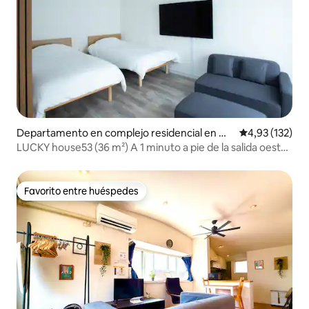
Departamento en complejo residencial en Me
Calificación p
4,93 (132)
guro
LUCKY house53 (36 m²) A 1 minuto a pie de la salida oeste
de la estación de JR Meguro
Favorito entre huéspedes
Favorito entre huéspedes