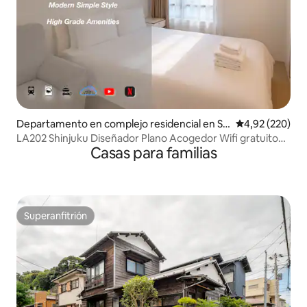
Departamento en complejo residencial en Sh
Calificación pr
4,92 (220)
injuku
LA202 Shinjuku Diseñador Plano Acogedor Wifi gratuito
Casas para familias
25㎡
Superanfitrión
Superanfitrión