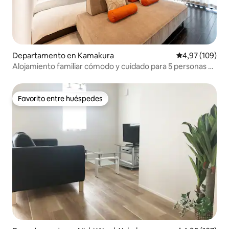
Departamento en Kamakura
Calificación pr
4,97 (109)
Alojamiento familiar cómodo y cuidado para 5 personas a
3 min de la estación de Kamakura
Favorito entre huéspedes
Favorito entre huéspedes