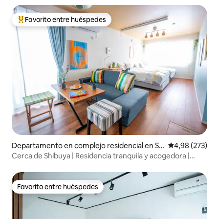
Favorito entre huéspedes
Favorito entre los huéspedes más destacados
Departamento en complejo residencial en Se
Calificación pr
4,98 (273)
tagaya
Cerca de Shibuya | Residencia tranquila y acogedora |
Happy Hous...
Favorito entre huéspedes
Favorito entre huéspedes