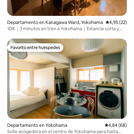
Departamento en Kanagawa Ward, Yokohama
Calificación 
4,95 (22)
1DK｜3 minutos en tren a Yokohama｜Estancia corta y
media
Favorito entre huéspedes
Favorito entre huéspedes
Departamento en Yokohama
Calificación p
4,84 (68)
Suite acogedora en el centro de Yokohama para hasta