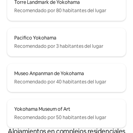
más agradable. Esta casa es muy
Torre Landmark de Yokohama
recomendable para vacaciones de
Recomendado por 80 habitantes del lugar
parejas, amigos, familia y damastros o
para viajeros de negocios que tendrán
una estancia de larga duración. Si estás
interesado en esta casa o quieres saber
más, no dudes en ponerte en contacto
Pacifico Yokohama
conmigo en cualquier momento ^ _ ^
Recomendado por 3 habitantes del lugar
Museo Anpanman de Yokohama
Recomendado por 40 habitantes del lugar
Yokohama Museum of Art
Recomendado por 50 habitantes del lugar
Alojamientos en complejos residenciales