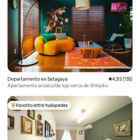
Departamento en Setagaya
Calificación p
4,93 (135)
Apartamento arcaico/de lujo cerca de Shinjuku
Favorito entre huéspedes
Favorito entre los huéspedes más destacados