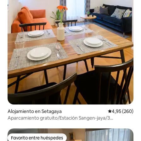
Alojamiento en Setagaya
Calificación pr
4,95 (260)
Aparcamiento gratuito/Estación Sangen-jaya/3
dormitorios
Favorito entre huéspedes
Favorito entre huéspedes