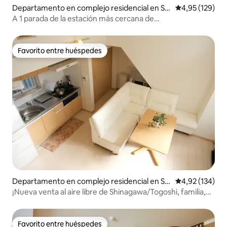
Departamento en complejo residencial en Se
Calificación p
4,95 (129)
tagaya
A 1 parada de la estación más cercana de
Shibuya.Lavadora y secadora de estudio 1DK 30 ！ 02 con
acceso directo a Omotesando y Skytree
Favorito entre huéspedes
Favorito entre huéspedes
Departamento en complejo residencial en Shi
Calificación p
4,92 (134)
nagawa City
¡Nueva venta al aire libre de Shinagawa/Togoshi, familia,
apertura!
Favorito entre huéspedes