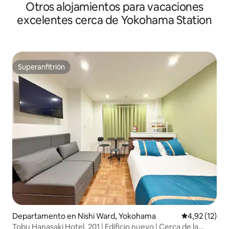
Otros alojamientos para vacaciones
4 personas
excelentes cerca de Yokohama Station
Superanfitrión
Superanfitrión
Departamento en Nishi Ward, Yokohama
Calificación 
4,92 (12)
Tobu Hanasaki Hotel, 201 | Edificio nuevo | Cerca de la