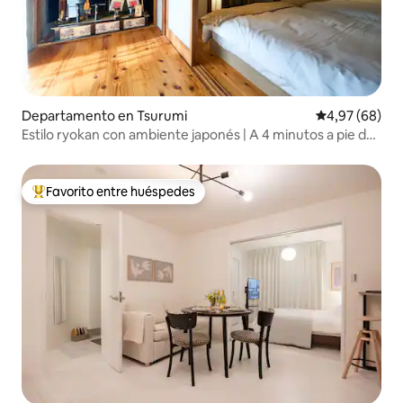
Departamento en Tsurumi
Calificación p
4,97 (68)
Estilo ryokan con ambiente japonés | A 4 minutos a pie de
la estación de JR Kamimi | A 9 minutos de la estación de
Yokohama | A 16 minutos del aeropuerto de Haneda
Favorito entre huéspedes
Favorito entre los huéspedes más destacados