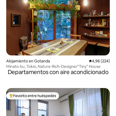
Alojamiento en Gotanda
Calificación pr
4,96 (224)
Minato-ku, Tokio, Nature-Rich-Designer"Tiny" House
Departamentos con aire acondicionado
Favorito entre huéspedes
Favorito entre los huéspedes más destacados