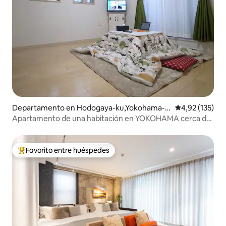
Departamento en Hodogaya-ku,Yokohama-s
Calificación p
4,92 (135)
hi
Apartamento de una habitación en YOKOHAMA cerca de
KAMAKURA
Favorito entre huéspedes
Favorito entre los huéspedes más destacados