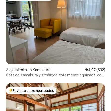
Alojamiento en Kamakura
Calificación pr
4,97 (632)
Casa de Kamakura y Koshigoe, totalmente equipada, con
calefacción en la cama y habitación limpia. Ideal para
turismo y estancias largas en Enoshima. Aparcamiento
gratuito
Favorito entre huéspedes
Favorito entre los huéspedes más destacados