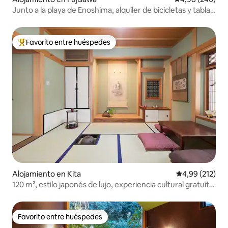
Junto a la playa de Enoshima, alquiler de bicicletas y tablas
de surf gratuitas, etc.
Favorito entre huéspedes
Favorito entre los huéspedes más destacados
Alojamiento en Kita
Calificación p
4,99 (212)
120 m², estilo japonés de lujo, experiencia cultural gratuita,
jacuzzi
Favorito entre huéspedes
Favorito entre huéspedes