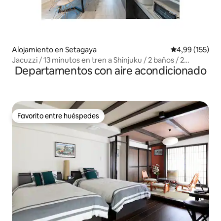
Alojamiento en Setagaya
Calificación p
4,99 (155)
Jacuzzi / 13 minutos en tren a Shinjuku / 2 baños / 2
Departamentos con aire acondicionado
inodoros / estacionamiento gratuito / 6 minutos a pie de la
estación más cercana / 145 m²
Favorito entre huéspedes
Favorito entre huéspedes