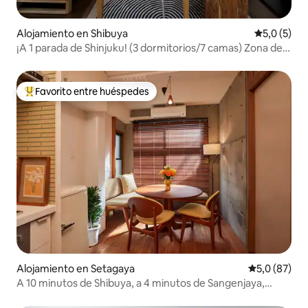
Alojamiento en Shibuya
Calificació
5,0 (5)
¡A 1 parada de Shinjuku! (3 dormitorios/7 camas) Zona de
Shibuya
Favorito entre huéspedes
Favorito entre los huéspedes más destacados
Alojamiento en Setagaya
Calificación
5,0 (87)
A 10 minutos de Shibuya, a 4 minutos de Sangenjaya,
moderno y retro.