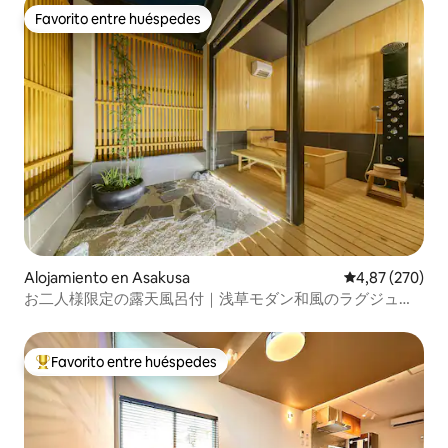
Favorito entre huéspedes
Favorito entre huéspedes
Alojamiento en Asakusa
Calificación pr
4,87 (270)
お二人様限定の露天風呂付｜浅草モダン和風のラグジュア
リーな 1軒家 ｜浅草・上野観光拠点 ｜柳通り西棟
Favorito entre huéspedes
Favorito entre los huéspedes más destacados