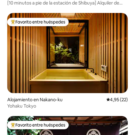
[10 minutos a pie de la estación de Shibuya] Alquiler de
todo el edificio/5 habitaciones/para hasta 11 personas/2
baños/estacionamiento gratuito
Favorito entre huéspedes
Favorito entre los huéspedes más destacados
Alojamiento en Nakano-ku
Calificación 
4,95 (22)
Yohaku Tokyo
Favorito entre huéspedes
Favorito entre los huéspedes más destacados