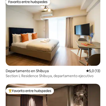
Favorito entre huéspedes
Favorito entre huéspedes
Departamento en Shibuya
Calificación
5,0 (13)
Section L Residence Shibuya, departamento ejecutivo
Favorito entre huéspedes
Favorito entre los huéspedes más destacados