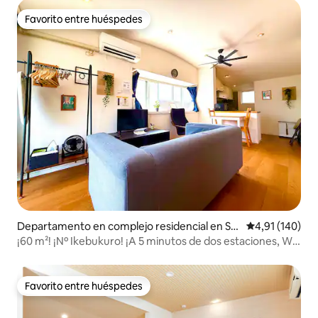
Favorito entre huéspedes
Favorito entre huéspedes
Departamento en complejo residencial en Shi
Calificación p
4,91 (140)
njuku
¡60 m²! ¡Nº Ikebukuro! ¡A 5 minutos de dos estaciones, Wi-
Fi fijo!
Favorito entre huéspedes
Favorito entre huéspedes