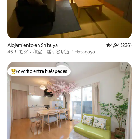
Alojamiento en Shibuya
Calificación pr
4,94 (236)
46！ モダン和室 幡ヶ谷駅近！Hatagaya
/Shibuya/Shinjuku
Favorito entre huéspedes
Favorito entre los huéspedes más destacados