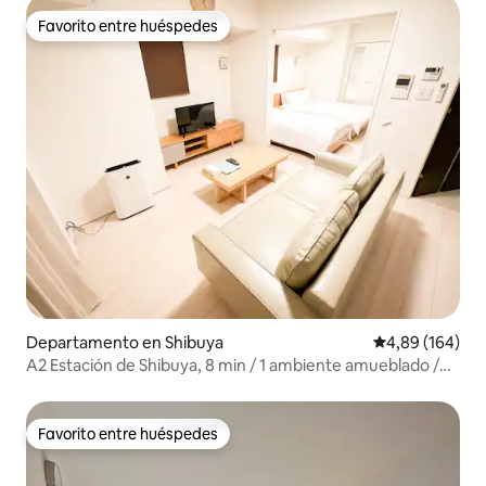
Favorito entre huéspedes
Favorito entre huéspedes
Departamento en Shibuya
Calificación pr
4,89 (164)
A2 Estación de Shibuya, 8 min / 1 ambiente amueblado /
Wifi gratis
Favorito entre huéspedes
Favorito entre huéspedes