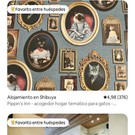
Favorito entre huéspedes
Favorito entre los huéspedes más destacados
Alojamiento en Shibuya
Calificación pr
4,98 (376)
Pippin's Inn - acogedor hogar temático para gatos -
Shibuya
Favorito entre huéspedes
Favorito entre los huéspedes más destacados