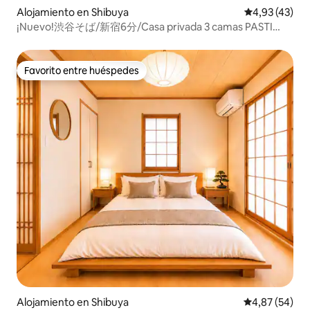
Alojamiento en Shibuya
Calificación 
4,93 (43)
¡Nuevo!渋谷そば/新宿6分/Casa privada 3 camas PASTI
Estudio
Favorito entre huéspedes
Favorito entre huéspedes
Alojamiento en Shibuya
Calificación p
4,87 (54)