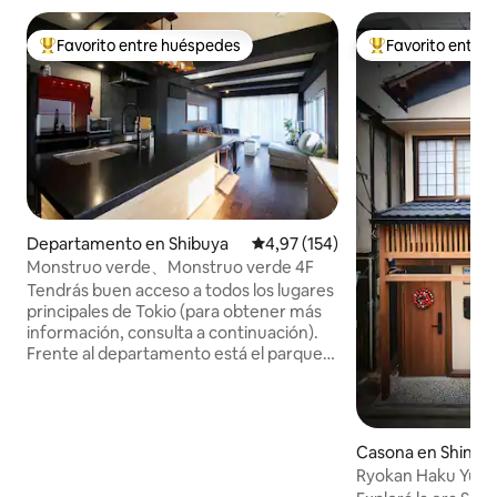
Favorito entre huéspedes
Favorito entre
Favorito entre los huéspedes más destacados
Favorito entre l
Departamento en Shibuya
Calificación promedio: 4,97 de 5
4,97 (154)
Monstruo verde、Monstruo verde 4F
Tendrás buen acceso a todos los lugares
principales de Tokio (para obtener más
información, consulta a continuación).
Frente al departamento está el parque
Yoyogi, y una cafetería orgánica apta
para veganos y vegetarianos en el
primer y segundo piso del edificio. Hay
un supermercado orgánico a poca
Casona en Shinjuk
distancia a pie y una variedad de
Ryokan Haku Yujuno
restaurantes cerca, por lo que también
Aire acondicionado