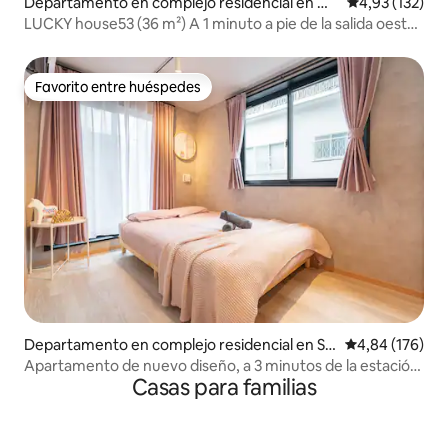
Departamento en complejo residencial en Me
Calificación p
4,93 (132)
guro
LUCKY house53 (36 m²) A 1 minuto a pie de la salida oeste
de la estación de JR Meguro
Favorito entre huéspedes
Favorito entre huéspedes
Departamento en complejo residencial en Shi
Calificación pr
4,84 (176)
njuku
Apartamento de nuevo diseño, a 3 minutos de la estación
Casas para familias
de Shin-Okubo