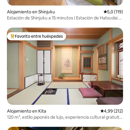
Alojamiento en Shinjuku
Calificación 
5,0 (119)
Estación de Shinjuku a 15 minutos | Estación de Hatsudai a
8 minutos | Estación de Shibuya a 20 minutos | Cerezo en
flor
Favorito entre huéspedes
Favorito entre los huéspedes más destacados
Alojamiento en Kita
Calificación p
4,99 (212)
120 m², estilo japonés de lujo, experiencia cultural gratuita,
jacuzzi