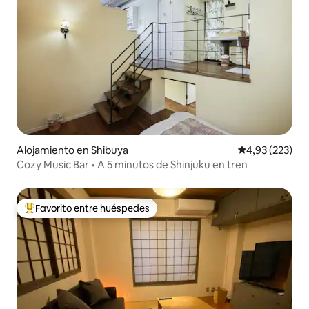
Alojamiento en Shibuya
Calificación pr
4,93 (223)
Cozy Music Bar • A 5 minutos de Shinjuku en tren
Favorito entre huéspedes
Favorito entre los huéspedes más destacados