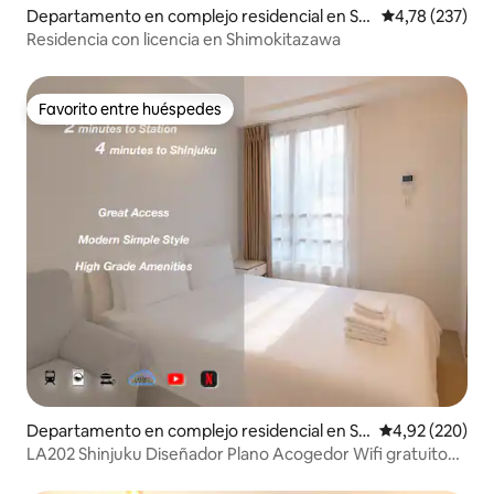
Departamento en complejo residencial en Se
Calificación p
4,78 (237)
tagaya
Residencia con licencia en Shimokitazawa
Favorito entre huéspedes
Favorito entre huéspedes
Departamento en complejo residencial en Sh
Calificación pr
4,92 (220)
injuku
LA202 Shinjuku Diseñador Plano Acogedor Wifi gratuito
25㎡