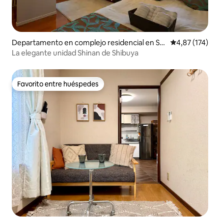
Departamento en complejo residencial en Shi
Calificación p
4,87 (174)
buya
La elegante unidad Shinan de Shibuya
Favorito entre huéspedes
Favorito entre huéspedes