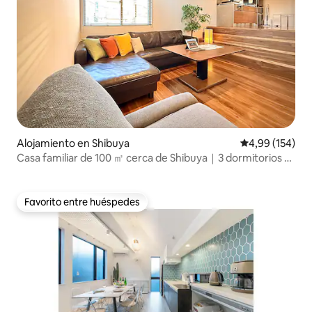
Alojamiento en Shibuya
Calificación pr
4,99 (154)
Casa familiar de 100 ㎡ cerca de Shibuya｜3 dormitorios +
sala infantil
Favorito entre huéspedes
Favorito entre huéspedes