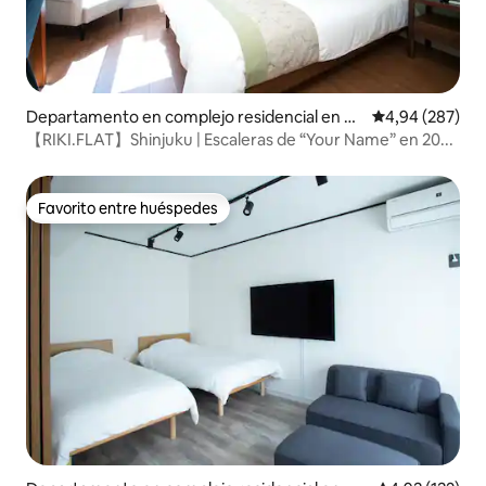
Departamento en complejo residencial en Sh
Calificación pr
4,94 (287)
injuku
【RIKI.FLAT】Shinjuku | Escaleras de “Your Name” en 20...
Favorito entre huéspedes
Favorito entre huéspedes