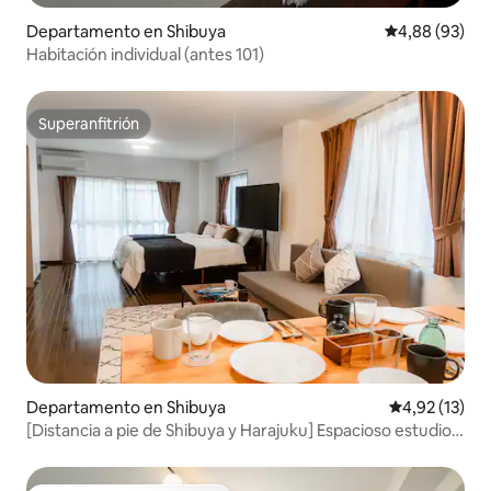
Departamento en Shibuya
Calificación p
4,88 (93)
Habitación individual (antes 101)
Superanfitrión
Superanfitrión
Departamento en Shibuya
Calificación 
4,92 (13)
[Distancia a pie de Shibuya y Harajuku] Espacioso estudio
para un máximo de 6 personas, [S-201] El popular...