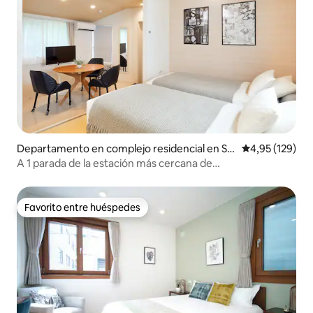
Departamento en complejo residencial en Se
Calificación p
4,95 (129)
tagaya
A 1 parada de la estación más cercana de
Shibuya.Lavadora y secadora de estudio 1DK 30 ！ 02 con
acceso directo a Omotesando y Skytree
Favorito entre huéspedes
Favorito entre huéspedes