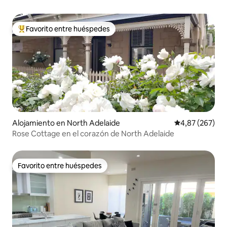
Favorito entre huéspedes
Favorito entre los huéspedes más destacados
Alojamiento en North Adelaide
Calificación pr
4,87 (267)
Rose Cottage en el corazón de North Adelaide
Favorito entre huéspedes
Favorito entre huéspedes