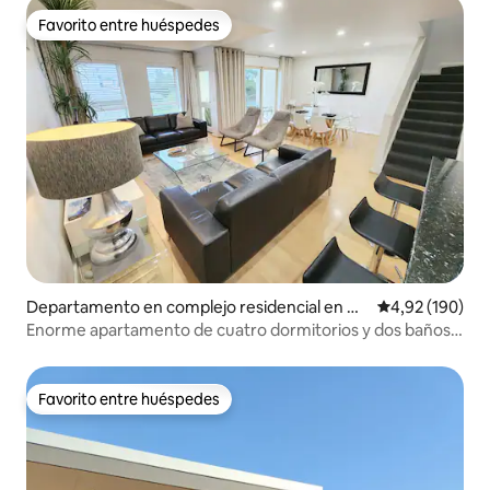
Favorito entre huéspedes
Favorito entre huéspedes
Departamento en complejo residencial en Ad
Calificación pr
4,92 (190)
elaide
Enorme apartamento de cuatro dormitorios y dos baños
con aparcamiento gratuito
Favorito entre huéspedes
Favorito entre huéspedes