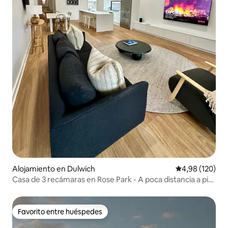
Alojamiento en Dulwich
Calificación pr
4,98 (120)
Casa de 3 recámaras en Rose Park - A poca distancia a pie
del CBD y Victoria Park
Favorito entre huéspedes
Favorito entre huéspedes