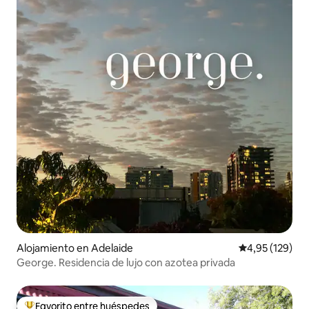
Alojamiento en Adelaide
Calificación p
4,95 (129)
George. Residencia de lujo con azotea privada
Favorito entre huéspedes