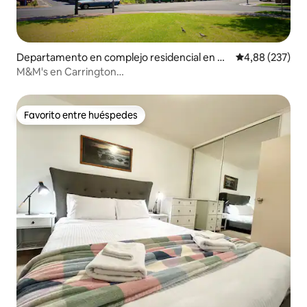
Departamento en complejo residencial en A
Calificación pr
4,88 (237)
delaide
M&M's en Carrington
*Wifi*Netflix*Aparcamiento*Tranquilo*
Favorito entre huéspedes
Favorito entre huéspedes