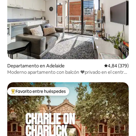
Departamento en Adelaide
Calificación pr
4,84 (379)
Moderno apartamento con balcón ❤privado en el centro
financiero de Adelaida❤
Favorito entre huéspedes
Favorito entre los huéspedes más destacados