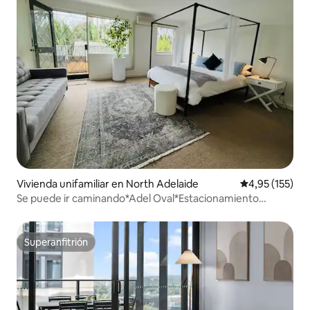
Vivienda unifamiliar en North Adelaide
Calificación p
4,95 (155)
Se puede ir caminando*Adel Oval*Estacionamiento
gratuito*Ubicación*Romántico
Superanfitrión
Superanfitrión