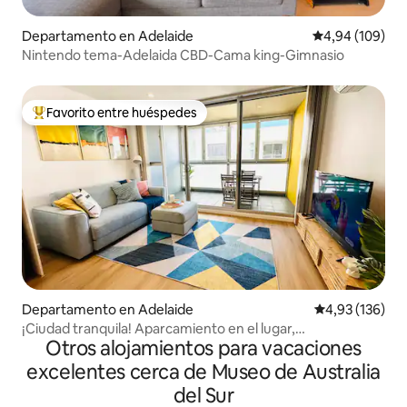
Departamento en Adelaide
Calificación pr
4,94 (109)
Nintendo tema-Adelaida CBD-Cama king-Gimnasio
Favorito entre huéspedes
Favorito entre los huéspedes más destacados
Departamento en Adelaide
Calificación p
4,93 (136)
¡Ciudad tranquila! Aparcamiento en el lugar,
Otros alojamientos para vacaciones
piscina/spa/sauna
excelentes cerca de Museo de Australia
del Sur