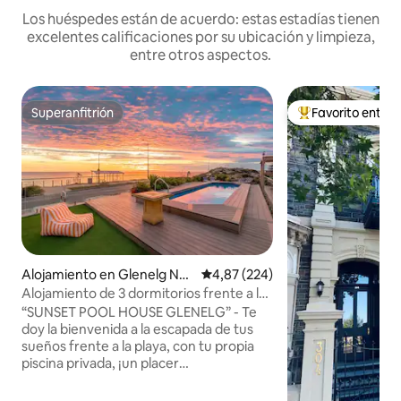
Los huéspedes están de acuerdo: estas estadías tienen
excelentes calificaciones por su ubicación y limpieza,
entre otros aspectos.
Superanfitrión
Favorito entre
Superanfitrión
Favorito entre l
Alojamiento en Glenelg Nor
Calificación promedio: 4,87 de 5
4,87 (224)
th
Alojamiento de 3 dormitorios frente a la
playa en Glenelg - Pileta privada y
“SUNSET POOL HOUSE GLENELG” - Te
terraza
doy la bienvenida a la escapada de tus
sueños frente a la playa, con tu propia
piscina privada, ¡un placer
increíblemente raro! Esta impresionante
casa de 3 dormitorios en Glenelg Beach