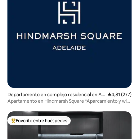
Departamento en complejo residencial en Ad
Calificación p
4,81 (277)
elaide
Apartamento en Hindmarsh Square *Aparcamiento y wifi
gratis*
Favorito entre huéspedes
Favorito entre los huéspedes más destacados