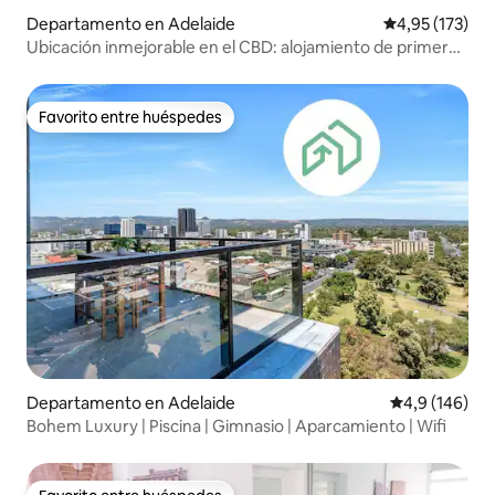
Departamento en Adelaide
Calificación p
4,95 (173)
Ubicación inmejorable en el CBD: alojamiento de primera
cerca de Central Market
Favorito entre huéspedes
Favorito entre huéspedes
Departamento en Adelaide
Calificación 
4,9 (146)
Bohem Luxury | Piscina | Gimnasio | Aparcamiento | Wifi