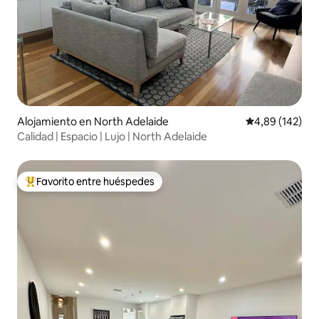
Alojamiento en North Adelaide
Calificación pr
4,89 (142)
Calidad | Espacio | Lujo | North Adelaide
Favorito entre huéspedes
Favorito entre los huéspedes más destacados