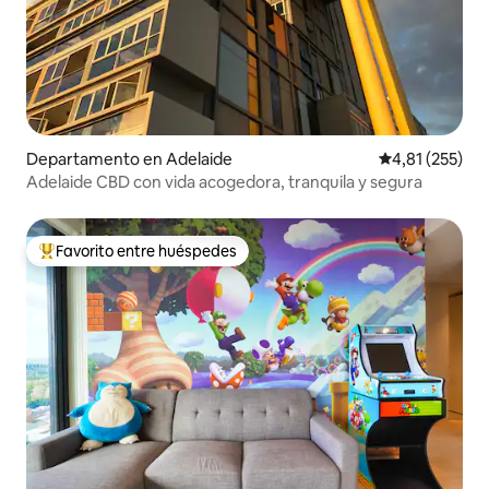
Departamento en Adelaide
Calificación p
4,81 (255)
Adelaide CBD con vida acogedora, tranquila y segura
Favorito entre huéspedes
Favorito entre los huéspedes más destacados