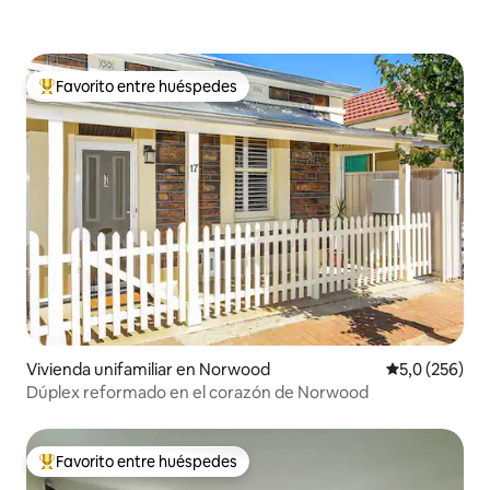
Favorito entre huéspedes
Favorito entre los huéspedes más destacados
Vivienda unifamiliar en Norwood
Calificación 
5,0 (256)
Dúplex reformado en el corazón de Norwood
Favorito entre huéspedes
Favorito entre los huéspedes más destacados