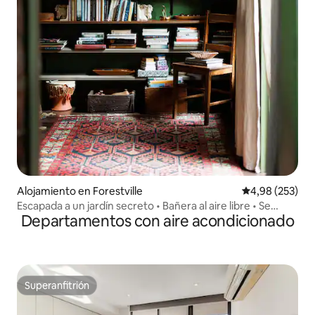
Alojamiento en Forestville
Calificación pr
4,98 (253)
Escapada a un jardín secreto • Bañera al aire libre • Se
Departamentos con aire acondicionado
admiten mascotas
Superanfitrión
Superanfitrión