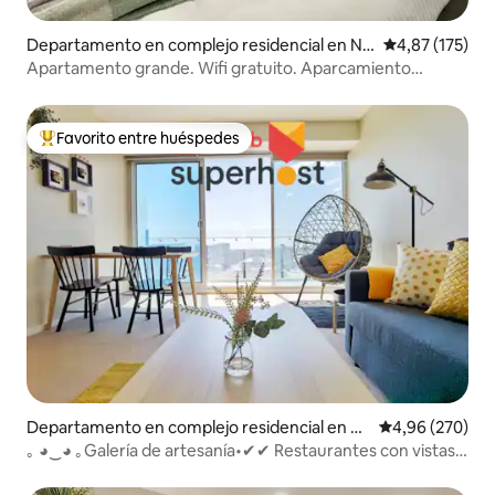
Departamento en complejo residencial en No
Calificación p
4,87 (175)
rth Adelaide
Apartamento grande. Wifi gratuito. Aparcamiento
cerrado. Aire acondicionado.
Favorito entre huéspedes
Favorito entre los huéspedes más destacados
Departamento en complejo residencial en A
Calificación pr
4,96 (270)
delaide
｡ ◕‿◕ ｡Galería de artesanía•✔✔ Restaurantes con vistas
al patio Bares✔