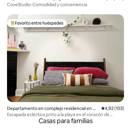
allett Cove
CoveStudio-Comodidad y conveniencia
Favorito entre huéspedes
Favorito entre los huéspedes más destacados
Departamento en complejo residencial en Gl
Calificación p
4,92 (103)
enelg
Escapada ecléctica junto a la playa en el corazón de
Casas para familias
Glenelg