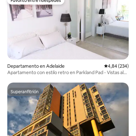
Favorito entre huéspedes
Favorito entre huéspedes
Departamento en Adelaide
Calificación pr
4,84 (234)
Apartamento con estilo retro en Parkland Pad - Vistas al
perfil urbano
Superanfitrión
Superanfitrión