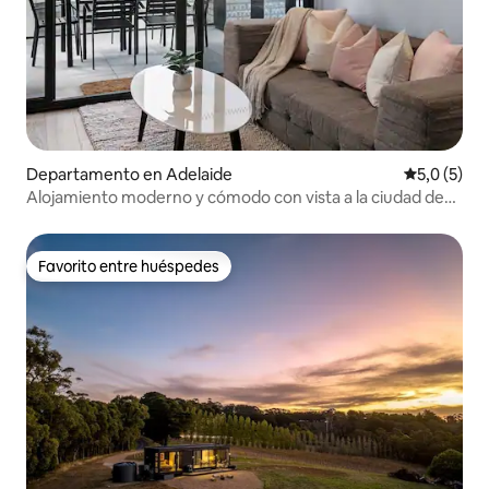
Departamento en Adelaide
Calificació
5,0 (5)
Alojamiento moderno y cómodo con vista a la ciudad de
Adelaida, gimnasio y estacionamiento
Favorito entre huéspedes
Favorito entre huéspedes