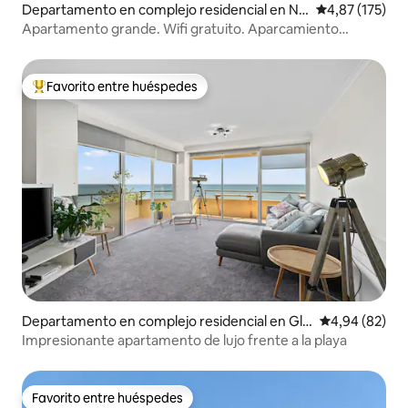
Departamento en complejo residencial en No
Calificación p
4,87 (175)
rth Adelaide
Apartamento grande. Wifi gratuito. Aparcamiento
cerrado. Aire acondicionado.
Favorito entre huéspedes
Favorito entre los huéspedes más destacados
Departamento en complejo residencial en Gle
Calificación p
4,94 (82)
nelg North
Impresionante apartamento de lujo frente a la playa
Favorito entre huéspedes
Favorito entre huéspedes