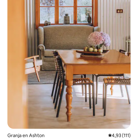
Granja en Ashton
Calificación p
4,93 (111)