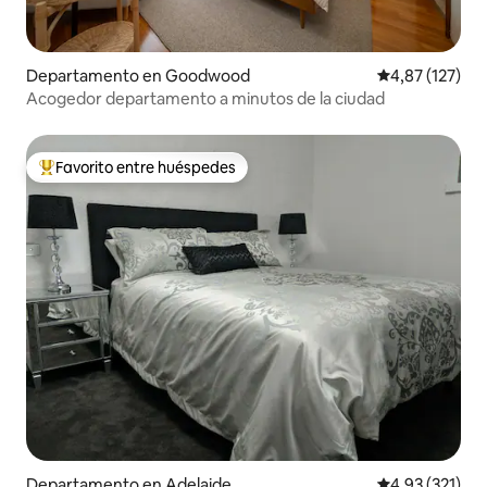
Departamento en Goodwood
Calificación p
4,87 (127)
Acogedor departamento a minutos de la ciudad
Favorito entre huéspedes
Favorito entre los huéspedes más destacados
Departamento en Adelaide
Calificación p
4,93 (321)