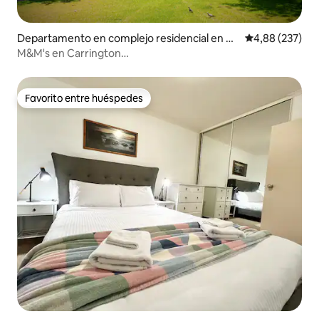
Departamento en complejo residencial en A
Calificación pr
4,88 (237)
delaide
M&M's en Carrington
*Wifi*Netflix*Aparcamiento*Tranquilo*
Favorito entre huéspedes
Favorito entre huéspedes