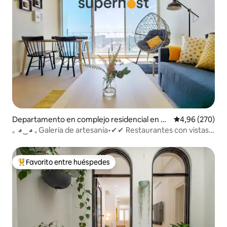
Departamento en complejo residencial en A
Calificación pr
4,96 (270)
delaide
｡ ◕‿◕ ｡Galería de artesanía•✔✔ Restaurantes con vistas
al patio Bares✔
Favorito entre huéspedes
Favorito entre los huéspedes más destacados