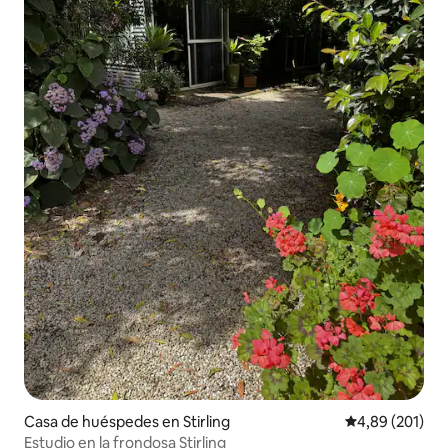
Casa de huéspedes en Stirling
Calificación pr
4,89 (201)
Estudio en la frondosa Stirling