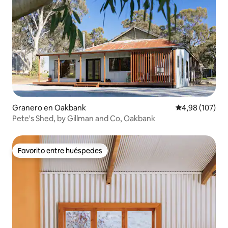
Granero en Oakbank
Calificación pr
4,98 (107)
Pete's Shed, by Gillman and Co, Oakbank
Favorito entre huéspedes
Favorito entre huéspedes