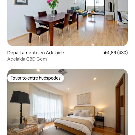
Departamento en Adelaide
Calificación pr
4,89 (430)
Adelaida CBD Gem
Favorito entre huéspedes
Favorito entre huéspedes