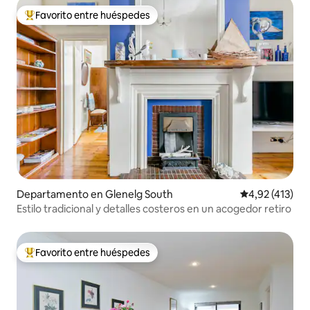
Favorito entre huéspedes
Favorito entre los huéspedes más destacados
Departamento en Glenelg South
Calificación p
4,92 (413)
Estilo tradicional y detalles costeros en un acogedor retiro
Favorito entre huéspedes
Favorito entre los huéspedes más destacados