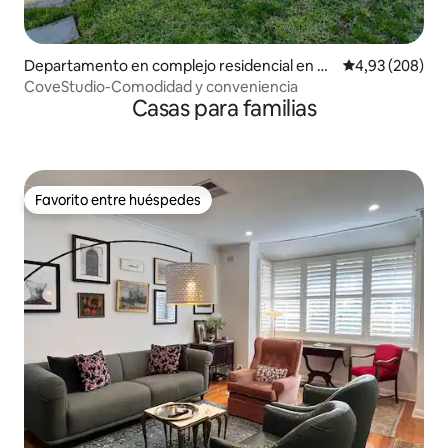
Departamento en complejo residencial en H
Calificación pr
4,93 (208)
allett Cove
CoveStudio-Comodidad y conveniencia
Casas para familias
Favorito entre huéspedes
Favorito entre huéspedes