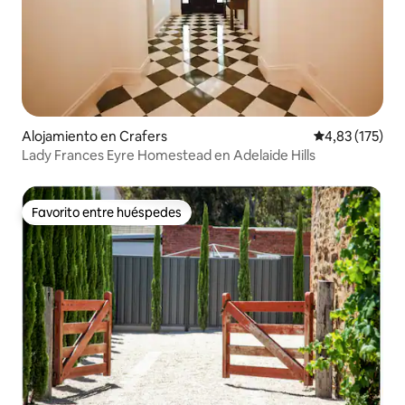
Alojamiento en Crafers
Calificación p
4,83 (175)
Lady Frances Eyre Homestead en Adelaide Hills
Favorito entre huéspedes
Favorito entre huéspedes