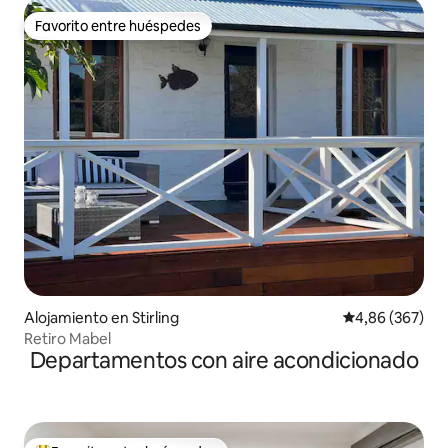
Favorito entre huéspedes
Favorito entre huéspedes
Alojamiento en Stirling
Calificación pr
4,86 (367)
Retiro Mabel
Departamentos con aire acondicionado