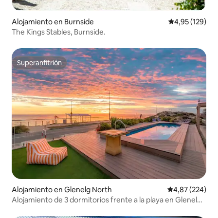
Alojamiento en Burnside
Calificación p
4,95 (129)
The Kings Stables, Burnside.
Superanfitrión
Superanfitrión
Alojamiento en Glenelg North
Calificación pr
4,87 (224)
Alojamiento de 3 dormitorios frente a la playa en Glenelg -
Pileta privada y terraza