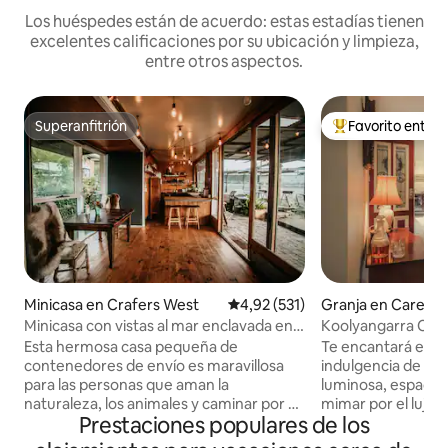
Los huéspedes están de acuerdo: estas estadías tienen
excelentes calificaciones por su ubicación y limpieza,
entre otros aspectos.
Superanfitrión
Favorito entre
Superanfitrión
Favorito entre l
Minicasa en Crafers West
Calificación promedio: 4,92 de 5
4,92 (531)
Granja en Carey G
Minicasa con vistas al mar enclavada en
Koolyangarra Cotta
las colinas
libre en Adelaide Hi
Esta hermosa casa pequeña de
Te encantará el enc
contenedores de envío es maravillosa
indulgencia de es
para las personas que aman la
luminosa, espaciosa y 
naturaleza, los animales y caminar por el
mimar por el lujo d
Prestaciones populares de los
campo. Esta pequeña casa rústica está
baratijas, obras de
diseñada arquitectónicamente y
cabañas. Disfruta de una noche de