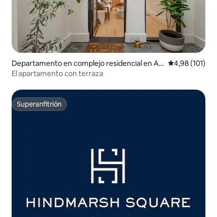
Departamento en complejo residencial en Ad
Calificación p
4,98 (101)
elaide
El apartamento con terraza
Superanfitrión
Superanfitrión