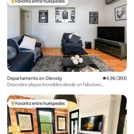
Favorito entre huéspedes
Favorito entre los huéspedes más destacados
Departamento en Glenelg
Calificación pr
4,96 (393)
Descubre playas increíbles desde un fabuloso
apartamento en Glenelg
Favorito entre huéspedes
Favorito entre los huéspedes más destacados