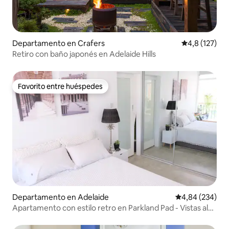
Departamento en Crafers
Calificación 
4,8 (127)
Retiro con baño japonés en Adelaide Hills
Favorito entre huéspedes
Favorito entre huéspedes
Departamento en Adelaide
Calificación pr
4,84 (234)
Apartamento con estilo retro en Parkland Pad - Vistas al
perfil urbano