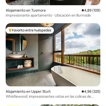
Alojamiento en Tusmore
Calificación pr
4,89 (109)
Impresionante apartamento · Ubicación en Burnside
Favorito entre huéspedes
Favorito entre los huéspedes más destacados
Alojamiento en Upper Sturt
Calificación pr
4,96 (325)
Whistlewood: impresionantes vistas en las colinas de
Adelaida