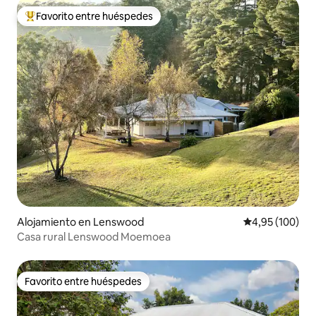
Favorito entre huéspedes
Favorito entre los huéspedes más destacados
Alojamiento en Lenswood
Calificación pr
4,95 (100)
Casa rural Lenswood Moemoea
Favorito entre huéspedes
Favorito entre huéspedes