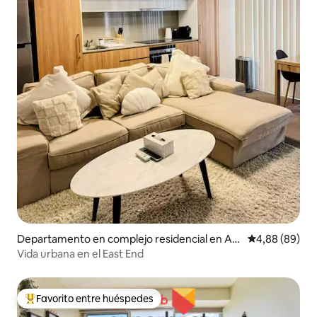
Departamento en complejo residencial en Ad
Calificación p
4,88 (89)
elaide
Vida urbana en el East End
Favorito entre huéspedes
Favorito entre los huéspedes más destacados