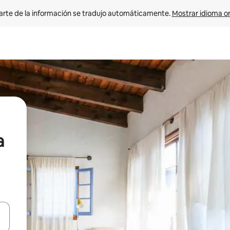
arte de la información se tradujo automáticamente. 
Mostrar idioma or
a
on las teclas de flecha hacia arriba y hacia abajo o explorá deslizando