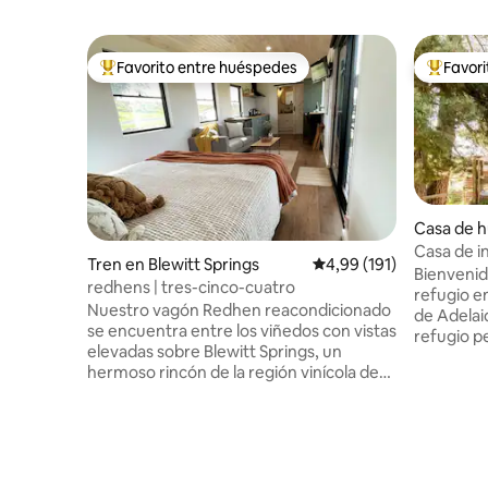
Favorito entre huéspedes
Favor
Favorito entre los huéspedes más destacados
Favorito
Casa de 
dside
Casa de i
Tren en Blewitt Springs
Calificación promedio: 
4,99 (191)
Bienvenid
redhens | tres-cinco-cuatro
refugio e
Nuestro vagón Redhen reacondicionado
de Adelaida. Este moderno estu
se encuentra entre los viñedos con vistas
refugio p
elevadas sobre Blewitt Springs, un
buscan tr
hermoso rincón de la región vinícola de
medio del 
McLaren Vale. Cada espacio (cabina del
su diseño 
conductor y tres-cinco-cuatro) ofrece
cuidados
cocinas bien equipadas, camas tamaño
ofrece un
queen, vistas espectaculares desde tu
contempor
propia terraza o elige quedarte
sea que e