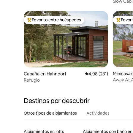
Slow Cabi
arquitect
Favorito entre huéspedes
Favor
Favorito entre los huéspedes más destacados
Favorito
Minicasa
Cabaña en Hahndorf
Calificación promedio: 
4,98 (231)
Away At A
Refugio
Destinos por descubrir
Otros tipos de alojamientos
Actividades
Alojamientos en lofts