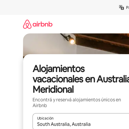
Ir
P
al
contenido
Alojamientos
vacacionales en Australi
Meridional
Encontrá y reservá alojamientos únicos en
Airbnb
Ubicación
Cuando los resultados estén disponibles, navegá c