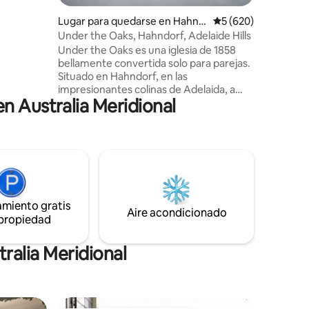
cia de
para salir
Lugar para quedarse en Hahnd
Calificación promedi
5 (620)
cta.
orf
Under the Oaks, Hahndorf, Adelaide Hills
anquilo y
Under the Oaks es una iglesia de 1858
turaleza.
bellamente convertida solo para parejas.
Situado en Hahndorf, en las
impresionantes colinas de Adelaida, a
n Australia Meridional
solo 15 minutos por la autopista,
enclavado bajo robles históricos y a poca
distancia a pie de la vibrante calle
principal. Pasea por el histórico pueblo y
descubre la gran variedad de tiendas,
bodegas, restaurantes, galerías y
cafeterías. Lujosamente decorado, es el
espacio perfecto para que las parejas se
amiento gratis
relajen mientras exploran todo lo que
Aire acondicionado
 propiedad
Adelaide Hills y sus alrededores tienen
para ofrecer.
ralia Meridional