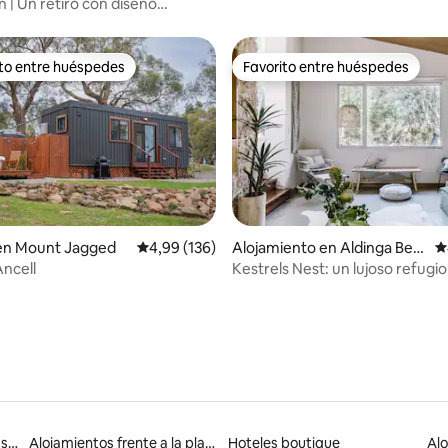
n | Un retiro con diseño
ónico
ito entre huéspedes
Favorito entre huéspedes
 entre los huéspedes más destacados
Favorito entre huéspedes
 en Mount Jagged
Calificación promedio: 4,99 de 5. 136 evaluac
4,99 (136)
Alojamiento en Aldinga Bea
C
4,98 de 5. 231 evaluaciones
ch
ncell
Kestrels Nest: un lujoso refugio
parejas
Alojamientos con baño en suite
Alojamientos frente a la playa
Hoteles boutique