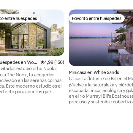
ito entre huéspedes
Favorito entre huéspedes
 entre los huéspedes más destacados
Favorito entre huéspedes
huéspedes en Woo
Calificación promedio: 4,99 de 5. 150 evaluac
4,99 (150)
nvitados estudio «The Nook»
4,99 de 5. 191 evaluaciones
Minicasa en White Sands
o a The Nook, tu acogedor
La casita flotante de Bill en el 
nclavado en las serenas colinas
¡Vuelve a la naturaleza y piérde
dio es el
escapada única, ecológica y ga
erfecto para aquellos que
en el río Murray! Bill's Boathouse es un
anquilidad y comodidad en
precioso y sostenible cobertizo
abrazo de la naturaleza. Con
lanchas amarrado permanent
elegante y sus servicios
el río Murray, como parte de la
amente pensados, The Nook
Riverglen Marina, al sureste de
a mezcla perfecta de vida
Este es nuestro lugar especial p
ánea y encanto rústico. Ya
sea que necesites un lugar par
stés bebiendo vino en el patio