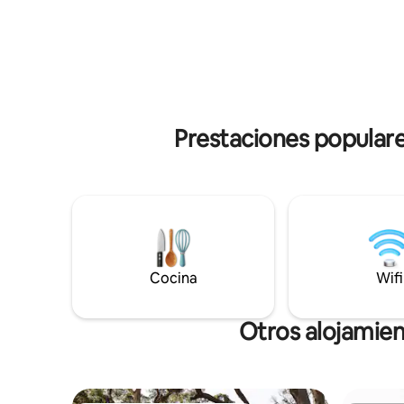
cómodamente en el interior. Cerca de
privado, 
numerosas bodegas, cervecerías y
o simplem
restaurantes. Un espacio impresionante
chimenea,
para relajarse y disfrutar de las increíbles
de las co
vistas después de un día de cata de vinos
oasis.
o aventuras en la impresionante
península de Fleurieu.
Prestaciones populare
Cocina
Wifi
Otros alojamien