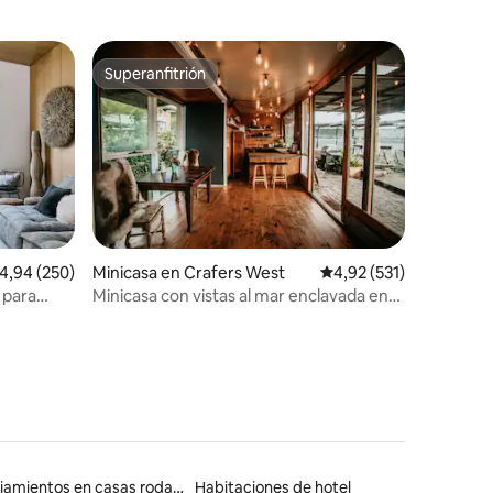
Superanfitrión
Superanfitrión
iones
alificación promedio: 4,94 de 5. 250 evaluaciones
4,94 (250)
Minicasa en Crafers West
Calificación promedio: 
4,92 (531)
 para
Minicasa con vistas al mar enclavada en
las colinas
Alojamientos en casas rodantes
Habitaciones de hotel