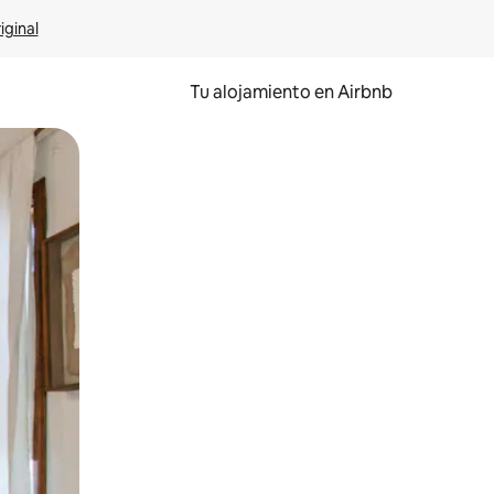
iginal
Tu alojamiento en Airbnb
 el dedo.