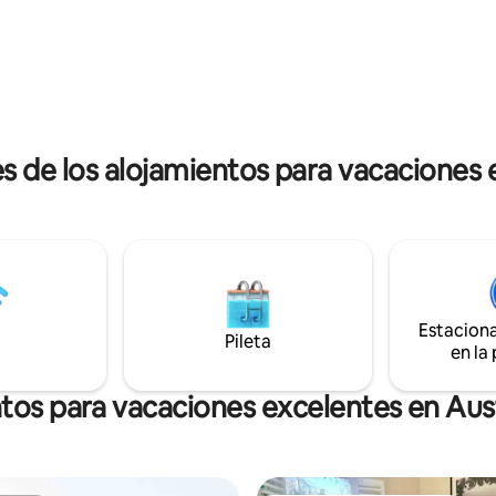
escapada romántica, una estan
explorando los viñedos cercanos
trabajo creativa o simplemente 
ente relajándote junto a la
de casa, Bill's es la opción perfe
 ven a experimentar la belleza
Quédate en este alojamiento tr
linas de Adelaida en nuestro
disfruta de los sonidos de la na
s de los alojamientos para vacaciones e
Estacion
Pileta
en la
tos para vacaciones excelentes en Aust