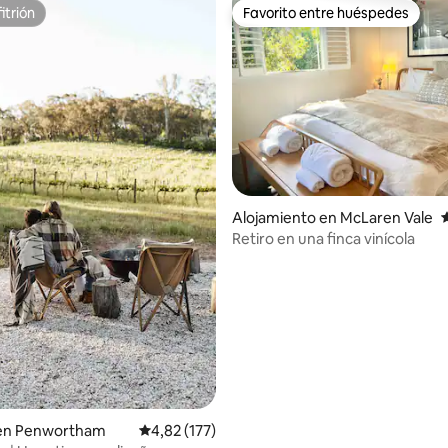
itrión
Favorito entre huéspedes
itrión
Favorito entre huéspedes
o: 5 de 5. 175 evaluaciones
Alojamiento en McLaren Vale
C
Retiro en una finca vinícola
 en Penwortham
Calificación promedio: 4,82 de 5. 177 evaluac
4,82 (177)