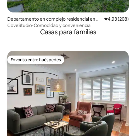
Departamento en complejo residencial en H
Calificación pr
4,93 (208)
allett Cove
CoveStudio-Comodidad y conveniencia
Casas para familias
Favorito entre huéspedes
Favorito entre huéspedes