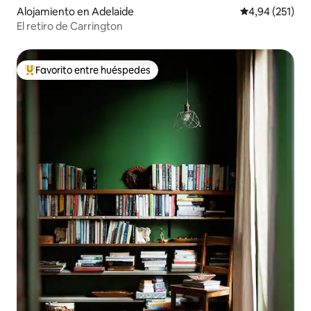
Alojamiento en Adelaide
Calificación p
4,94 (251)
El retiro de Carrington
Favorito entre huéspedes
Favorito entre los huéspedes más destacados