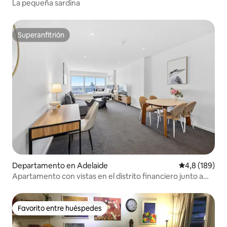
La pequeña sardina
Superanfitrión
Superanfitrión
Departamento en Adelaide
Calificación 
4,8 (189)
Apartamento con vistas en el distrito financiero junto a
Light Square con aparcamiento n.º 1
Favorito entre huéspedes
Favorito entre huéspedes