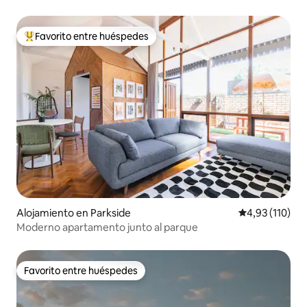
Favorito entre huéspedes
Favorito entre los huéspedes más destacados
Alojamiento en Parkside
Calificación p
4,93 (110)
Moderno apartamento junto al parque
Favorito entre huéspedes
Favorito entre huéspedes