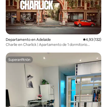
Departamento en Adelaide
Calificación p
4,93 (132)
Charlie en Charlick | Apartamento de 1 dormitorio
totalmente renovado
Superanfitrión
Superanfitrión