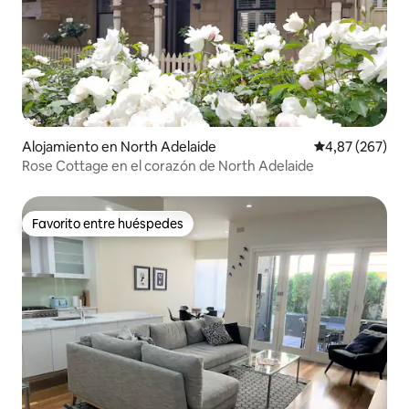
Alojamiento en North Adelaide
Calificación pr
4,87 (267)
Rose Cottage en el corazón de North Adelaide
Favorito entre huéspedes
Favorito entre huéspedes