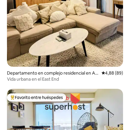
Departamento en complejo residencial en Ad
Calificación p
4,88 (89)
elaide
Vida urbana en el East End
Favorito entre huéspedes
Favorito entre los huéspedes más destacados