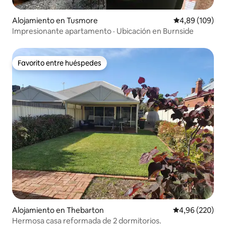
Alojamiento en Tusmore
Calificación pr
4,89 (109)
Impresionante apartamento · Ubicación en Burnside
Favorito entre huéspedes
Favorito entre huéspedes
Alojamiento en Thebarton
Calificación pr
4,96 (220)
Hermosa casa reformada de 2 dormitorios.