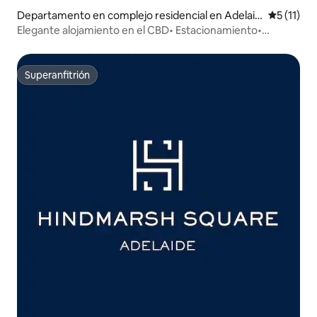
Departamento en complejo residencial en Adelaid
Calificaci
5 (11)
e
Elegante alojamiento en el CBD• Estacionamiento•
Balcón• Ubicación privilegiada
Superanfitrión
Superanfitrión