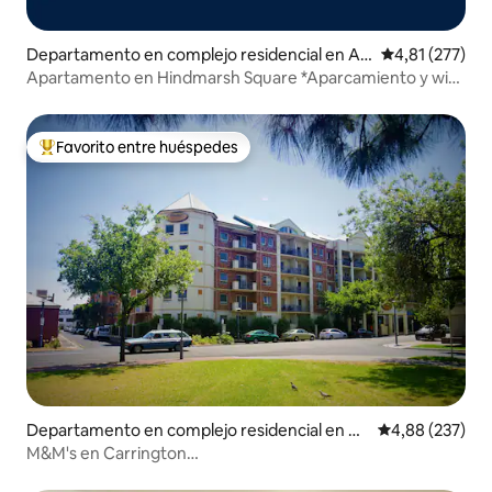
Departamento en complejo residencial en Ad
Calificación p
4,81 (277)
elaide
Apartamento en Hindmarsh Square *Aparcamiento y wifi
gratis*
Favorito entre huéspedes
Favorito entre los huéspedes más destacados
Departamento en complejo residencial en A
Calificación pr
4,88 (237)
delaide
M&M's en Carrington
*Wifi*Netflix*Aparcamiento*Tranquilo*