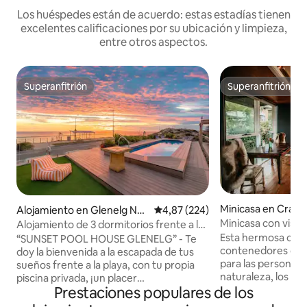
Los huéspedes están de acuerdo: estas estadías tienen
excelentes calificaciones por su ubicación y limpieza,
entre otros aspectos.
Superanfitrión
Superanfitrión
Superanfitrión
Superanfitrión
Minicasa en Crafe
Alojamiento en Glenelg Nor
Calificación promedio: 4,87 de 5
4,87 (224)
th
Minicasa con vista
Alojamiento de 3 dormitorios frente a la
las colinas
playa en Glenelg - Pileta privada y
Esta hermosa cas
“SUNSET POOL HOUSE GLENELG” - Te
terraza
contenedores de e
doy la bienvenida a la escapada de tus
para las personas
sueños frente a la playa, con tu propia
naturaleza, los an
piscina privada, ¡un placer
Prestaciones populares de los
campo. Esta peque
increíblemente raro! Esta impresionante
diseñada arquite
casa de 3 dormitorios en Glenelg Beach