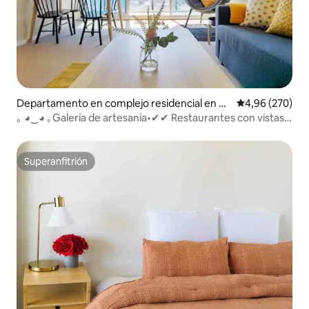
Departamento en complejo residencial en A
Calificación pr
4,96 (270)
delaide
｡ ◕‿◕ ｡Galería de artesanía•✔✔ Restaurantes con vistas
al patio Bares✔
Superanfitrión
Superanfitrión