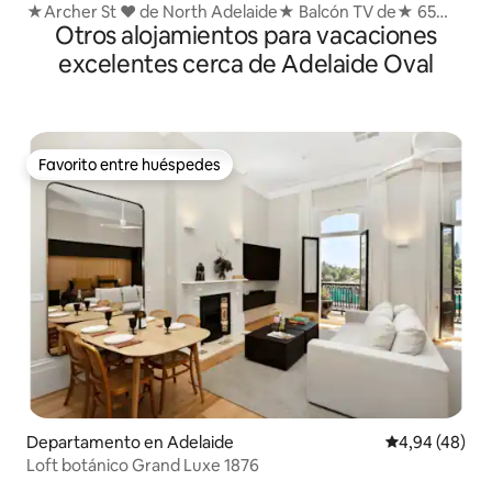
★Archer St ❤ de North Adelaide★ Balcón TV de★ 65
Otros alojamientos para vacaciones
pulgadas★
excelentes cerca de Adelaide Oval
Favorito entre huéspedes
Favorito entre huéspedes
Departamento en Adelaide
Calificación p
4,94 (48)
Loft botánico Grand Luxe 1876