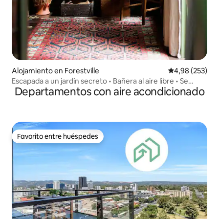
Alojamiento en Forestville
Calificación pr
4,98 (253)
Escapada a un jardín secreto • Bañera al aire libre • Se
Departamentos con aire acondicionado
admiten mascotas
Favorito entre huéspedes
Favorito entre huéspedes