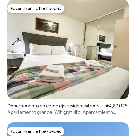
Favorito entre huéspedes
Favorito entre huéspedes
Departamento en complejo residencial en No
Calificación p
4,87 (175)
rth Adelaide
Apartamento grande. Wifi gratuito. Aparcamiento
cerrado. Aire acondicionado.
Favorito entre huéspedes
Favorito entre huéspedes