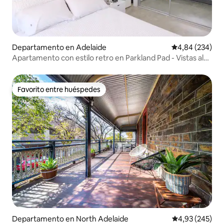
Departamento en Adelaide
Calificación pr
4,84 (234)
Apartamento con estilo retro en Parkland Pad - Vistas al
perfil urbano
Favorito entre huéspedes
Favorito entre huéspedes
Departamento en North Adelaide
Calificación pr
4,93 (245)