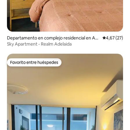
Departamento en complejo residencial en Ad
Calificación 
4,67 (27)
elaide
Sky Apartment - Realm Adelaida
Favorito entre huéspedes
Favorito entre huéspedes