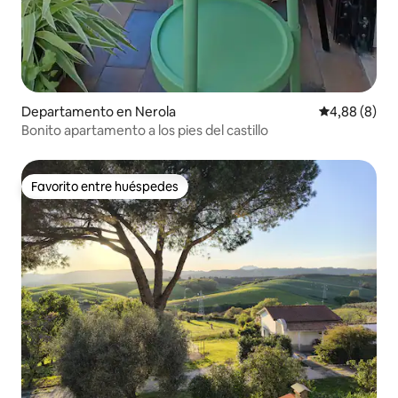
Departamento en Nerola
Calificación
4,88 (8)
Bonito apartamento a los pies del castillo
Favorito entre huéspedes
Favorito entre huéspedes