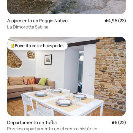
Alojamiento en Poggio Nativo
Calificación p
4,96 (23)
La Dimoretta Sabina
Favorito entre huéspedes
Favorito entre los huéspedes más destacados
Departamento en Toffia
Calificaci
5 (22)
Precioso apartamento en el centro histórico