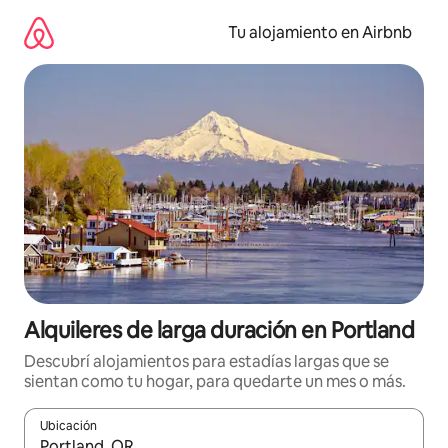
Ir
al
Tu alojamiento en Airbnb
contenido
Alquileres de larga duración en Portland
Descubrí alojamientos para estadías largas que se
sientan como tu hogar, para quedarte un mes o más.
Ubicación
Cuando los resultados estén disponibles, navegá con las teclas 