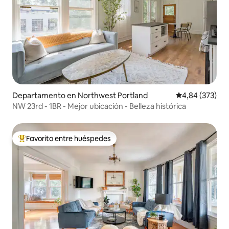
Departamento en Northwest Portland
Calificación pr
4,84 (373)
NW 23rd - 1BR - Mejor ubicación - Belleza histórica
Favorito entre huéspedes
Favorito entre los huéspedes más destacados