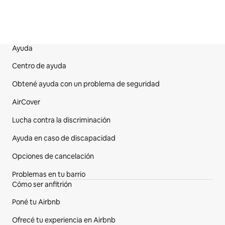
Ayuda
Pie de página del sitio web
Centro de ayuda
Obtené ayuda con un problema de seguridad
AirCover
Lucha contra la discriminación
Ayuda en caso de discapacidad
Opciones de cancelación
Problemas en tu barrio
Cómo ser anfitrión
Poné tu Airbnb
Ofrecé tu experiencia en Airbnb