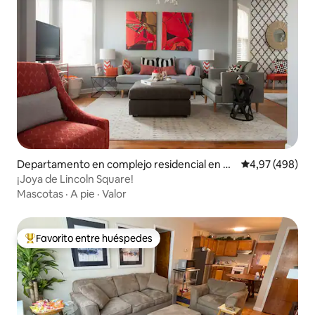
Departamento en complejo residencial en Ra
Calificación pr
4,97 (498)
venswood
¡Joya de Lincoln Square!
Mascotas
·
A pie
·
Valor
Favorito entre huéspedes
Favorito entre los huéspedes más destacados