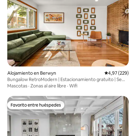
Alojamiento en Berwyn
Calificación pr
4,97 (229)
Bungalow RetroModern | Estacionamiento gratuito | Se
admiten mascotas
Mascotas
·
Zonas al aire libre
·
Wifi
Favorito entre huéspedes
Favorito entre huéspedes