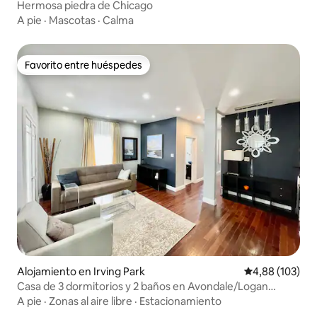
Hermosa piedra de Chicago
A pie
·
Mascotas
·
Calma
Favorito entre huéspedes
Favorito entre huéspedes
Alojamiento en Irving Park
Calificación pr
4,88 (103)
Casa de 3 dormitorios y 2 baños en Avondale/Logan
Square, Chicago
A pie
·
Zonas al aire libre
·
Estacionamiento