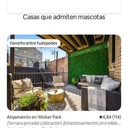
Casas que admiten mascotas
Favorito entre huéspedes
Favorito entre huéspedes
Alojamiento en Wicker Park
Calificación p
4,84 (114)
¡Terraza privada! ¡Ubicación! ¡Estacionamiento! ¡Increíble