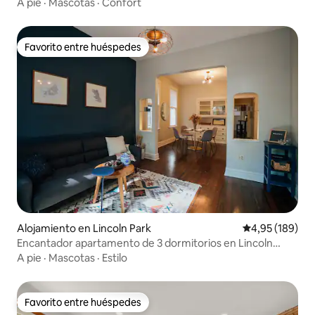
casa!
A pie
·
Mascotas
·
Confort
Favorito entre huéspedes
Favorito entre huéspedes
Alojamiento en Lincoln Park
Calificación pr
4,95 (189)
Encantador apartamento de 3 dormitorios en Lincoln
Park/casco antiguo y aparcamiento
A pie
·
Mascotas
·
Estilo
Favorito entre huéspedes
Favorito entre huéspedes