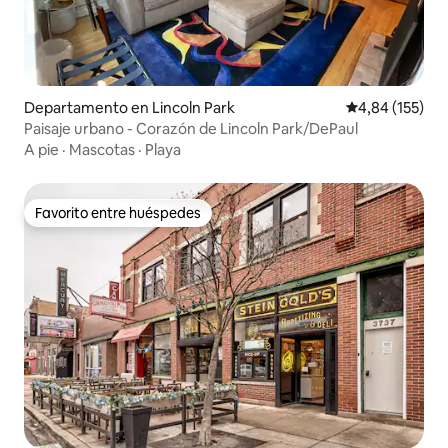
Departamento en Lincoln Park
Calificación p
4,84 (155)
Paisaje urbano - Corazón de Lincoln Park/DePaul
A pie
·
Mascotas
·
Playa
Favorito entre huéspedes
Favorito entre huéspedes