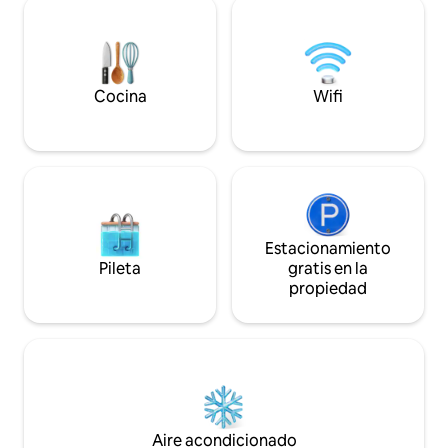
tamaño king y queen, 3 baños
horas, los 7 días d
completos, sofá cama, cocina gourmet,
mensaje de texto 
calefacción, ventilación y aire
recepción virtual 
acondicionado centrales y
través de un dispos
lavadora/secadora. Recientemente
Cocina
Wifi
completamente renovado.
Estacionamiento
Pileta
gratis en la
propiedad
Aire acondicionado