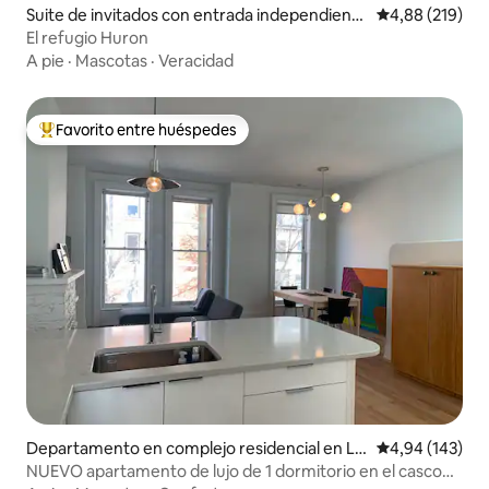
Suite de invitados con entrada independiente
Calificación pr
4,88 (219)
en West Town
El refugio Huron
A pie
·
Mascotas
·
Veracidad
Favorito entre huéspedes
Favorito entre los huéspedes más destacados
Departamento en complejo residencial en Lin
Calificación pr
4,94 (143)
coln Park
NUEVO apartamento de lujo de 1 dormitorio en el casco