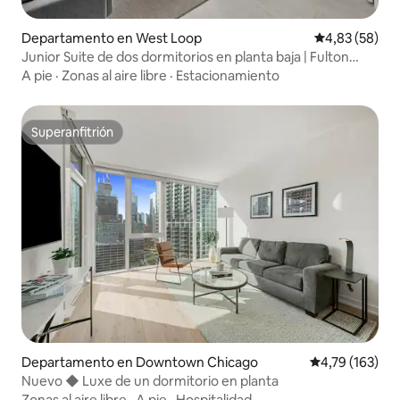
Departamento en West Loop
Calificación p
4,83 (58)
Junior Suite de dos dormitorios en planta baja | Fulton
Market
A pie
·
Zonas al aire libre
·
Estacionamiento
Superanfitrión
Superanfitrión
Departamento en Downtown Chicago
Calificación p
4,79 (163)
Nuevo ◆ Luxe de un dormitorio en planta
Zonas al aire libre
·
A pie
·
Hospitalidad