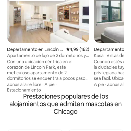
Departamento en Lincoln P
Calificación promedio: 4,99 de 5
4,99 (162)
Departamento en
ark
wn Chicago
Apartamento de lujo de 2 dormitorios y 3
Kasa | Vistas desde
baños en Lincoln Park
Chicago
Con una ubicación céntrica en el
Cuando estés en K
corazón de Lincoln Park, este
la ciudad es tuya.
meticuloso apartamento de 2
privilegiada hace 
dormitorios se encuentra a pocos pasos
sea fácil. Ubicado 
del centro de Chicago, el zoológico de
centro de Chicago
Zonas al aire libre
·
A pie
·
A pie
·
Zonas al aire
Lincoln Park, el lago, tiendas,
pasos de Oak Stre
Estacionamiento
restaurantes y vida nocturna. Este lujoso
Prestaciones populares de los
pasos de Michigan
apartamento de diseño de 2000 pies
Park. Con servicio
alojamientos que admiten mascotas en
cuadrados en el primer y segundo piso
apartamentos son 
Chicago
es luminoso y espacioso y cuenta con
prolongadas o lar
todo lo necesario para vivir en Chicago
Nuestros departa
como un habitante más. El apartamento
ofrecen llegada au
cuenta con dos dormitorios con camas
m., asistencia a lo