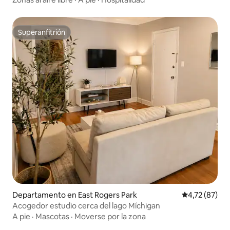
Superanfitrión
Superanfitrión
Departamento en East Rogers Park
Calificación 
4,72 (87)
Acogedor estudio cerca del lago Míchigan
A pie
·
Mascotas
·
Moverse por la zona