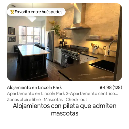
Favorito entre huéspedes
Favorito entre los huéspedes más destacados
Alojamiento en Lincoln Park
Calificación pr
4,98 (128)
Apartamento en Lincoln Park 2-Apartamento céntrico
para todo
Zonas al aire libre
·
Mascotas
·
Check-out
Alojamientos con pileta que admiten
mascotas