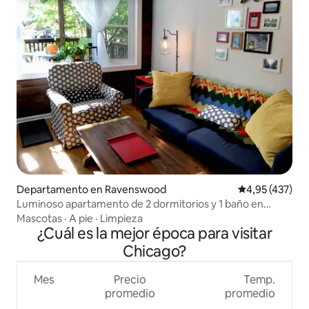
Departamento en Ravenswood
Calificación p
4,95 (437)
Luminoso apartamento de 2 dormitorios y 1 baño en
Lincoln Square ideal para familias
Mascotas
·
A pie
·
Limpieza
¿Cuál es la mejor época para visitar
Chicago?
Mes
Precio
Temp.
promedio
promedio