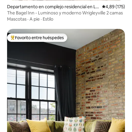
Departamento en complejo residencial en La
Calificación p
4,89 (175)
ke View
The Bagel Inn - Luminoso y moderno Wrigleyville 2 camas
Mascotas
·
A pie
·
Estilo
Favorito entre huéspedes
Favorito entre los huéspedes más destacados