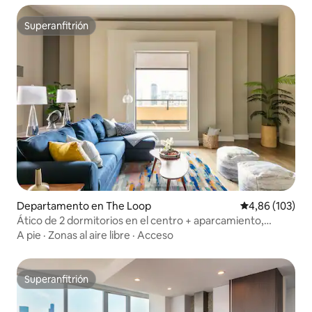
Superanfitrión
Superanfitrión
Departamento en The Loop
Calificación pr
4,86 (103)
Ático de 2 dormitorios en el centro + aparcamiento,
gimnasio, patio privado, piscina
A pie
·
Zonas al aire libre
·
Acceso
Superanfitrión
Superanfitrión