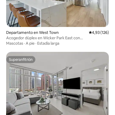
Departamento en West Town
Calificación p
4,93 (126)
Acogedor dúplex en Wicker Park East con
estacionamiento
Mascotas
·
A pie
·
Estadía larga
Superanfitrión
Superanfitrión