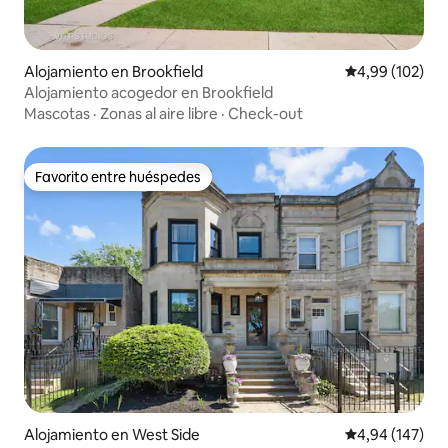
Alojamiento en Brookfield
Calificación pr
4,99 (102)
Alojamiento acogedor en Brookfield
Mascotas
·
Zonas al aire libre
·
Check-out
Favorito entre huéspedes
Favorito entre huéspedes
Alojamiento en West Side
Calificación pr
4,94 (147)