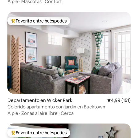
antiguo
A pie
·
Mascotas
·
Confort
Favorito entre huéspedes
Favorito entre los huéspedes más destacados
Departamento en Wicker Park
Calificación p
4,99 (151)
Colorido apartamento con jardín en Bucktown
A pie
·
Zonas al aire libre
·
Cerca
Favorito entre huéspedes
Favorito entre los huéspedes más destacados