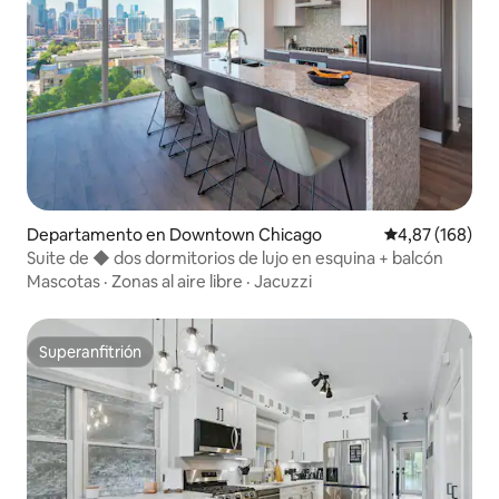
Departamento en Downtown Chicago
Calificación pr
4,87 (168)
Suite de ◆ dos dormitorios de lujo en esquina + balcón
Mascotas
·
Zonas al aire libre
·
Jacuzzi
Superanfitrión
Superanfitrión