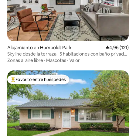
Alojamiento en Humboldt Park
Calificación p
4,96 (121)
Skyline desde la terraza | 5 habitaciones con baño privado |
Juegos | A 14 minutos del centro de la ciudad
Zonas al aire libre
·
Mascotas
·
Valor
Favorito entre huéspedes
Favorito entre los huéspedes más destacados