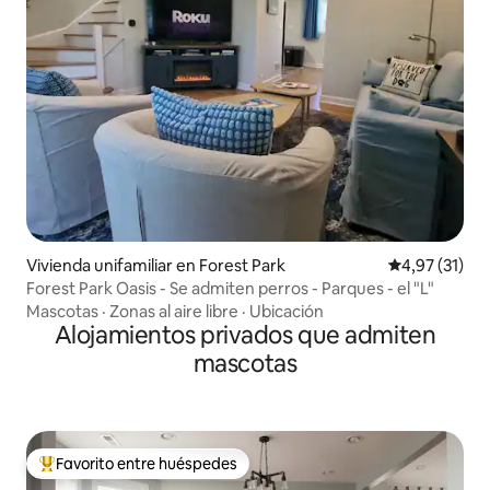
Vivienda unifamiliar en Forest Park
Calificación 
4,97 (31)
Forest Park Oasis - Se admiten perros - Parques - el "L"
Mascotas
·
Zonas al aire libre
·
Ubicación
Alojamientos privados que admiten
mascotas
Favorito entre huéspedes
Favorito entre los huéspedes más destacados