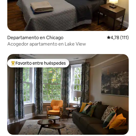
Departamento en Chicago
Calificación p
4,78 (111)
Acogedor apartamento en Lake View
Favorito entre huéspedes
Favorito entre los huéspedes más destacados