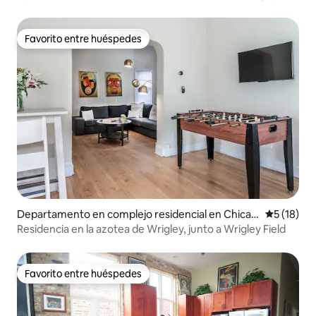
Field
Favorito entre huéspedes
Favorito entre huéspedes
Departamento en complejo residencial en Chicag
Calificaci
5 (18)
o
Residencia en la azotea de Wrigley, junto a Wrigley Field
Favorito entre huéspedes
Favorito entre huéspedes