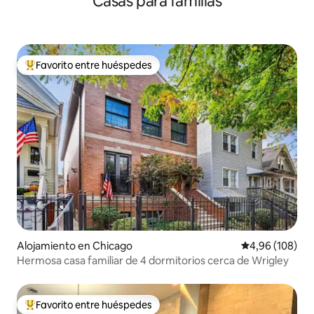
Casas para familias
Favorito entre huéspedes
Favorito entre los huéspedes más destacados
Alojamiento en Chicago
Calificación pr
4,96 (108)
Hermosa casa familiar de 4 dormitorios cerca de Wrigley
Favorito entre huéspedes
Favorito entre los huéspedes más destacados