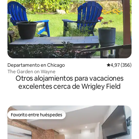
Departamento en Chicago
Calificación pr
4,97 (356)
The Garden on Wayne
Otros alojamientos para vacaciones
excelentes cerca de Wrigley Field
Favorito entre huéspedes
Favorito entre huéspedes