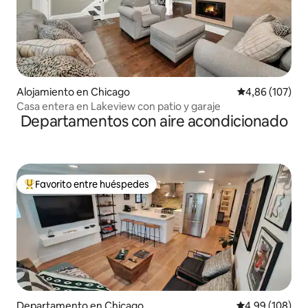
Alojamiento en Chicago
Calificación pr
4,86 (107)
Casa entera en Lakeview con patio y garaje
Departamentos con aire acondicionado
Favorito entre huéspedes
Favorito entre los huéspedes más destacados
Departamento en Chicago
Calificación pr
4,99 (108)