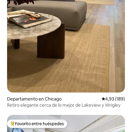
Departamento en Chicago
Calificación pr
4,93 (189)
Retiro elegante cerca de lo mejor de Lakeview y Wrigley
Favorito entre huéspedes
Favorito entre los huéspedes más destacados