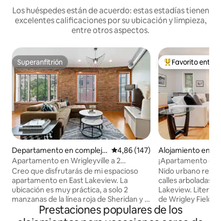
Los huéspedes están de acuerdo: estas estadías tienen
excelentes calificaciones por su ubicación y limpieza,
entre otros aspectos.
Superanfitrión
Favorito entre
Superanfitrión
Favorito entre l
Departamento en complejo
Calificación promedio: 4,86 de 5
4,86 (147)
Alojamiento en C
residencial en Chicago
Apartamento en Wrigleyville a 2
¡Apartamento ente
manzanas del lago y del tren
a pocos pasos de 
Creo que disfrutarás de mi espacioso
Nido urbano recién
apartamento en East Lakeview. La
calles arboladas d
ubicación es muy práctica, a solo 2
Lakeview. Literal
manzanas de la línea roja de Sheridan y a
de Wrigley Field, 
Prestaciones populares de los
2 manzanas del lago. Fácil proximidad a 4
restaurantes, tren
manzanas de Wrigley Field y
lago. Tendrás muc