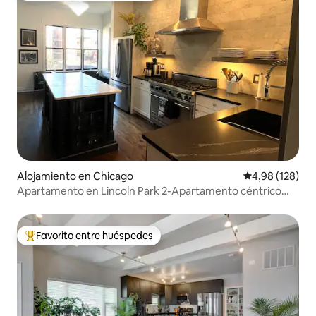
Alojamiento en Chicago
Calificación pr
4,98 (128)
Apartamento en Lincoln Park 2-Apartamento céntrico
para todo
Favorito entre huéspedes
Favorito entre los huéspedes más destacados