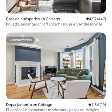
Casa de huéspedes en Chicago
Calificación pr
4,92 (447)
Privado, encantador, loft Coach House en Andersonville
Superanfitrión
Superanfitrión
Departamento en Chicago
Calificación 
4,84 (19)
El jonrón: 2 habitaciones modernas a pasos del Wrigley