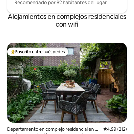
Recomendado por 82 habitantes del lugar
Alojamientos en complejos residenciales
con wifi
Favorito entre huéspedes
Favorito entre los huéspedes más destacados
Departamento en complejo residencial en Ch
Calificación p
4,99 (212)