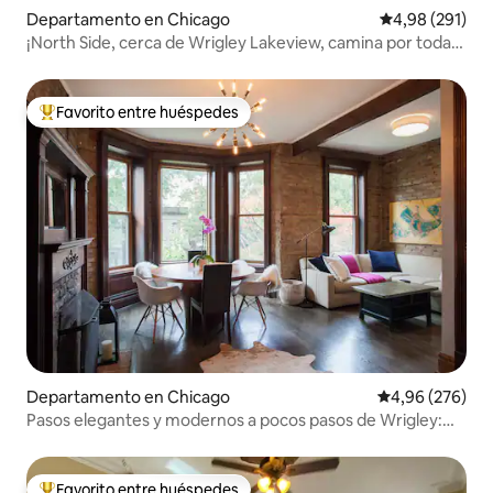
Departamento en Chicago
Calificación pr
4,98 (291)
¡North Side, cerca de Wrigley Lakeview, camina por todas
partes!
Favorito entre huéspedes
Favorito entre los huéspedes más destacados
Departamento en Chicago
Calificación pr
4,96 (276)
Pasos elegantes y modernos a pocos pasos de Wrigley:
parque libre
Favorito entre huéspedes