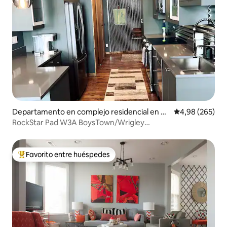
Departamento en complejo residencial en C
Calificación pr
4,98 (265)
hicago
RockStar Pad W3A BoysTown/Wrigley
Field/Aparcamiento
Favorito entre huéspedes
Favorito entre los huéspedes más destacados