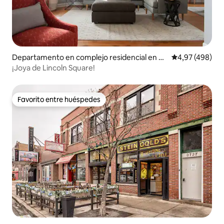
Departamento en complejo residencial en C
Calificación pr
4,97 (498)
hicago
¡Joya de Lincoln Square!
Favorito entre huéspedes
Favorito entre huéspedes