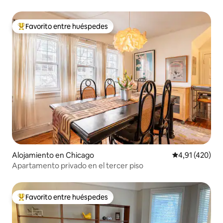
Favorito entre huéspedes
Favorito entre los huéspedes más destacados
Alojamiento en Chicago
Calificación p
4,91 (420)
Apartamento privado en el tercer piso
Favorito entre huéspedes
Favorito entre los huéspedes más destacados