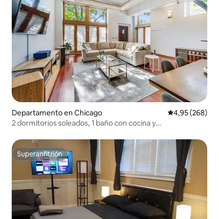
Departamento en Chicago
Calificación pr
4,95 (268)
2 dormitorios soleados, 1 baño con cocina y
lavadora/secadora.
Superanfitrión
Superanfitrión