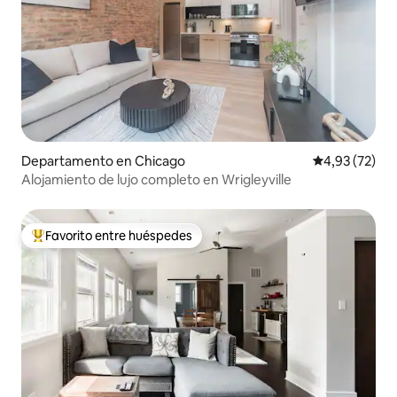
Departamento en Chicago
Calificación 
4,93 (72)
Alojamiento de lujo completo en Wrigleyville
Favorito entre huéspedes
Favorito entre los huéspedes más destacados