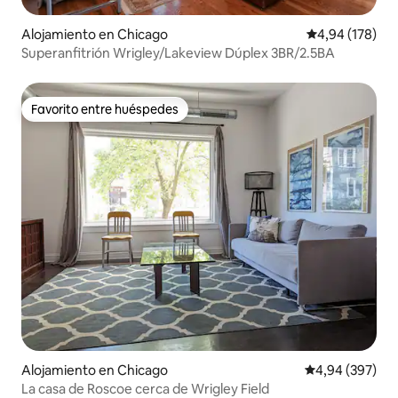
Alojamiento en Chicago
Calificación pr
4,94 (178)
Superanfitrión Wrigley/Lakeview Dúplex 3BR/2.5BA
Favorito entre huéspedes
Favorito entre huéspedes
Alojamiento en Chicago
Calificación pr
4,94 (397)
La casa de Roscoe cerca de Wrigley Field