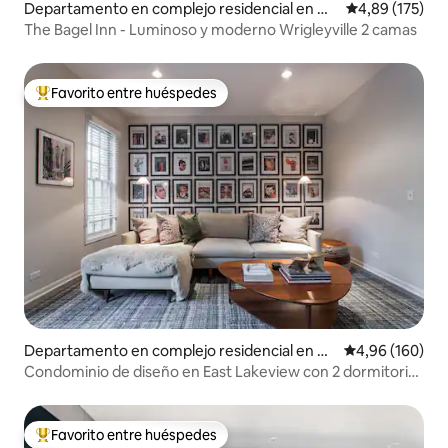
Departamento en complejo residencial en Ch
Calificación p
4,89 (175)
icago
The Bagel Inn - Luminoso y moderno Wrigleyville 2 camas
Favorito entre huéspedes
Favorito entre los huéspedes más destacados
Departamento en complejo residencial en C
Calificación pr
4,96 (160)
hicago
Condominio de diseño en East Lakeview con 2 dormitorios
y 2 baños
Favorito entre huéspedes
Favorito entre los huéspedes más destacados