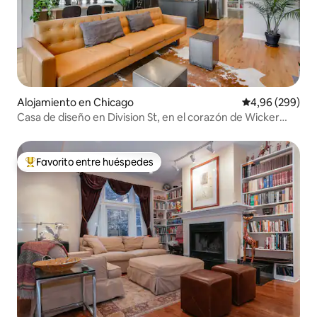
Alojamiento en Chicago
Calificación pr
4,96 (299)
Casa de diseño en Division St, en el corazón de Wicker
Park
Favorito entre huéspedes
Favorito entre los huéspedes más destacados