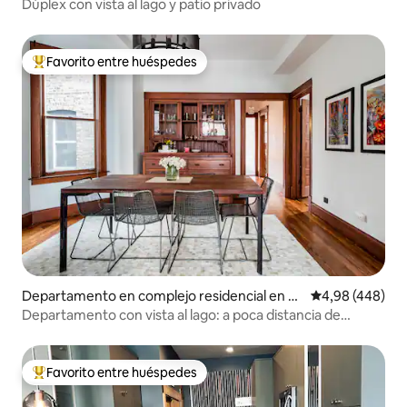
icago
Dúplex con vista al lago y patio privado
Favorito entre huéspedes
Favorito entre los huéspedes más destacados
Departamento en complejo residencial en C
Calificación pr
4,98 (448)
hicago
Departamento con vista al lago: a poca distancia de
Wrigley Field
Favorito entre huéspedes
Favorito entre los huéspedes más destacados