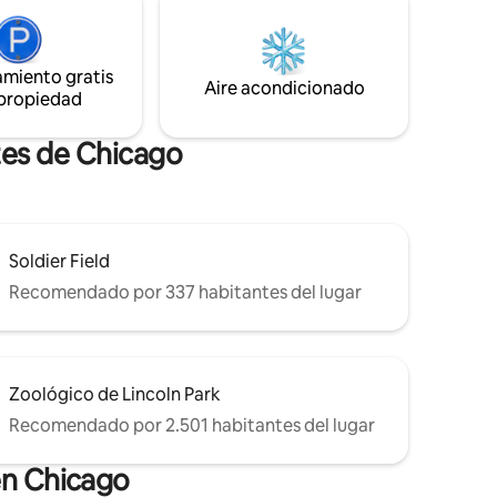
ecnología
acogedoras con tu grupo. A pasos de la
 4:00 p.
estación de Metra con un tren directo al
as 24
centro de la ciudad, a 4 minutos del
amiento gratis
or
Centro Presidencial Obama en Jackson
Aire acondicionado
o y una
 propiedad
Park, del Museo de Ciencia e Industria y
cede a
del lago
tes de Chicago
Soldier Field
Recomendado por 337 habitantes del lugar
Zoológico de Lincoln Park
Recomendado por 2.501 habitantes del lugar
en Chicago