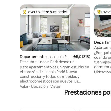
Favorito entre huéspedes
Favor
Favorito entre los huéspedes más destacados
Favorito
Departam
ers Park
Apartamen
confort d
¿Por qué a
Departamento en Lincoln Par
Calificación promedio:
5,0 (318)
cuando pu
k
Descubre Lincoln Park desde un
tus viaje
apartamento elegante
dormitori
¡Este apartamento es un gran estudio en
elegancia 
el corazón de Lincoln Park! Nueva
Ubicación
experienci
construcción y todos los muebles y
memorable. A tu alcance hay u
electrodomésticos son nuevos. Es
completa,
perfecto para una pareja... pero también
Valor
·
Ubicación
·
Vistas
ducha a r
pueden dormir 3-4 personas en un viaje
Prestaciones po
separado
de chicas o una familia con niños
(cama de d
pequeños. Entras con tu código personal
para dorm
del teclado que te damos unos días antes
garaje, ac
de tu estancia. Y siempre estamos