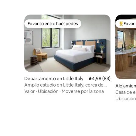
Favorito entre huéspedes
Favor
Favorito entre huéspedes
Favorito
Departamento en Little Italy
Calificación promedio:
4,98 (83)
Amplio estudio en Little Italy, cerca de
Alojamie
West Loop
Valor
·
Ubicación
·
Moverse por la zona
Casa de e
Ubicación