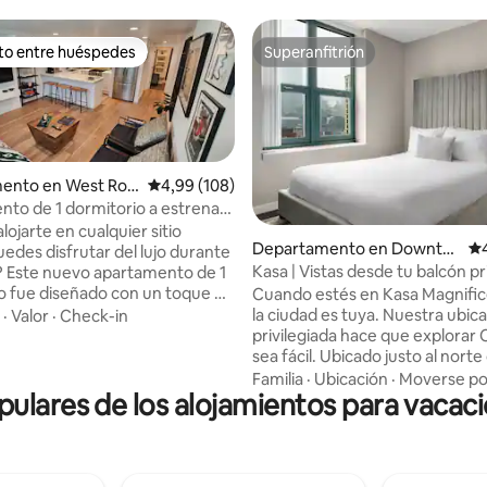
ito entre huéspedes
Superanfitrión
 entre los huéspedes más destacados
Superanfitrión
ento en West Rog
Calificación promedio: 4,99 de 5. 108 evaluac
4,99 (108)
to de 1 dormitorio a estrenar:
e lujo con baño de hidromasaje
lojarte en cualquier sitio
 5,0 de 5. 318 evaluaciones
Departamento en Downto
Ca
edes disfrutar del lujo durante
wn Chicago
Kasa | Vistas desde tu balcón pr
s? Este nuevo apartamento de 1
Chicago
o fue diseñado con un toque de
Cuando estés en Kasa Magnific
y ofrece servicios para que tu
la ciudad es tuya. Nuestra ubic
·
Valor
·
Check-in
a no solo sea satisfactoria, sino
privilegiada hace que explorar
na cocina
sea fácil. Ubicado justo al norte
 baño de lujo con enorme
centro de Chicago, estarás a p
Familia
·
Ubicación
·
Moverse por
as de suelo, dormitorio
pulares de los alojamientos para vacac
pasos de Oak Street Beach, a 
 con cama tamaño queen
pasos de Michigan Avenue y Mi
ía adicional en la sala de estar
Park. Con servicios fantásticos
ir 3 en total), aparcamiento en
apartamentos son ideales para 
ceso al jardín, acogedor espacio
prolongadas o largas vacacione