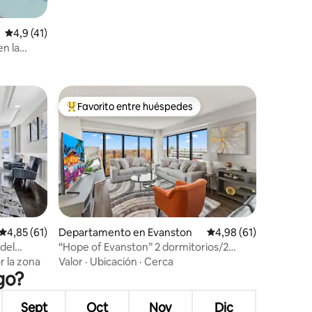
Calificación promedio: 4,9 de 5. 41 evaluaciones
4,9 (41)
en la
Favorito entre huéspedes
Favorito entre los huéspedes más destacados
Calificación promedio: 4,85 de 5. 61 evaluaciones
4,85 (61)
Departamento en Evanston
Calificación promedio:
4,98 (61)
iones
del
“Hope of Evanston” 2 dormitorios/2
baños, gimnasio y pileta
 la zona
Valor
·
Ubicación
·
Cerca
go?
Sept
Oct
Nov
Dic