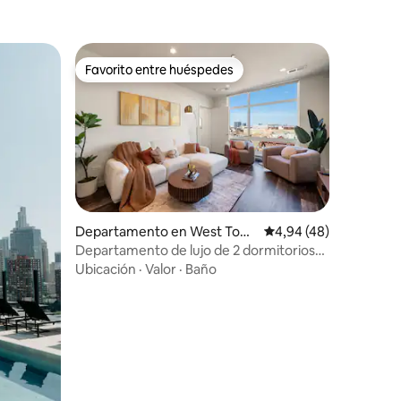
Favorito entre huéspedes
Favorito entre huéspedes
Departamento en West Tow
Calificación promedio:
4,94 (48)
n
Departamento de lujo de 2 dormitorios
iones
en el centro de Chicago
Ubicación
·
Valor
·
Baño