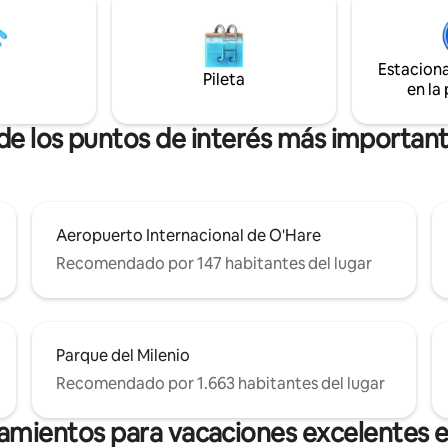
, 2 televisores inteligentes,
Nuestros departamentos con t
 amplio espacio de
ofrecen llegada autónoma a las
miento para estancias más
m., asistencia a los huéspedes l
Estacion
ifi y mucho más.
horas, los 7 días de la semana p
Pileta
mensaje de texto o por teléfon
en la
recepción virtual a la que se ac
través de un dispositivo móvil.
 de los puntos de interés más importan
Aeropuerto Internacional de O'Hare
Recomendado por 147 habitantes del lugar
Parque del Milenio
Recomendado por 1.663 habitantes del lugar
jamientos para vacaciones excelentes 