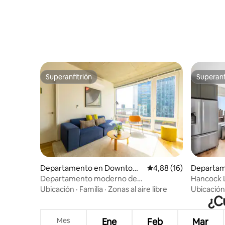
Superanfitrión
Superanf
Superanfitrión
Superanf
Departamento en Downtown
Calificación promedio:
4,88 (16)
Departa
Chicago
Chicago
Departamento moderno de
Hancock L
3 dormitorios cerca de las tiendas de
tránsito, 
Ubicación
·
Familia
·
Zonas al aire libre
Ubicación
North Avenue
¿C
Mes
Ene
Feb
Mar