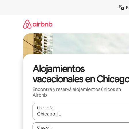
Ir
P
al
contenido
Alojamientos
vacacionales en Chicag
Encontrá y reservá alojamientos únicos en
Airbnb
Ubicación
Cuando los resultados estén disponibles, navegá c
Check-in