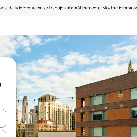
arte de la información se tradujo automáticamente. 
Mostrar idioma or
o
on las teclas de flecha hacia arriba y hacia abajo o explorá deslizando