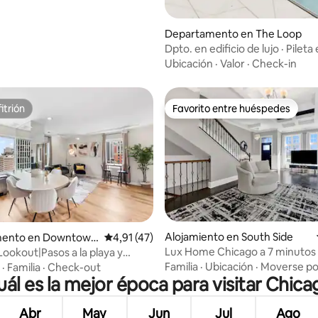
Departamento en The Loop
Dpto. en edificio de lujo · Pileta 
azotea + vistas
Ubicación
·
Valor
·
Check-in
itrión
Favorito entre huéspedes
itrión
Favorito entre huéspedes
Alojamiento en South Side
 4,88 de 5. 16 evaluaciones
mento en Downtown
Calificación promedio: 4,91 de 5. 47 evaluac
4,91 (47)
Lux Home Chicago a 7 minutos 
ookout|Pasos a la playa y
centro
vistas a Chicago
Familia
·
Ubicación
·
Moverse por
·
Familia
·
Check-out
uál es la mejor época para visitar Chica
Abr
May
Jun
Jul
Ago