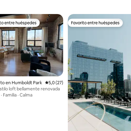
ito entre huéspedes
Favorito entre huéspedes
 entre los huéspedes más destacados
Favorito entre huéspedes
 4,98 de 5. 83 evaluaciones
nto en Humboldt Park
Calificación promedio: 5,0 de 5. 27 evaluac
5,0 (27)
stilo loft bellamente renovada
·
Familia
·
Calma