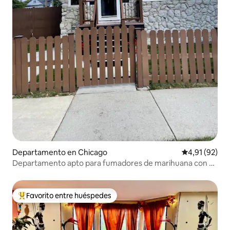
Departamento en Chicago
Calificación 
4,91 (92)
Departamento apto para fumadores de marihuana con 2
camas queen, 1 cama completa, 1 cama individual
Favorito entre huéspedes
Favorito entre los huéspedes más destacados