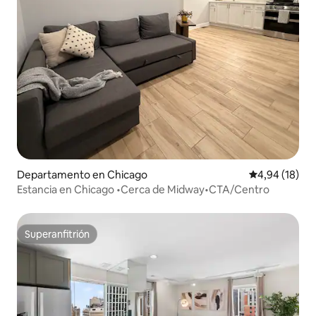
Departamento en Chicago
Calificación 
4,94 (18)
Estancia en Chicago •Cerca de Midway•CTA/Centro
Superanfitrión
Superanfitrión