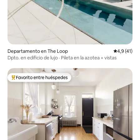
Departamento en The Loop
Calificación
4,9 (41)
Dpto. en edificio de lujo · Pileta en la azotea + vistas
Favorito entre huéspedes
Favorito entre los huéspedes más destacados