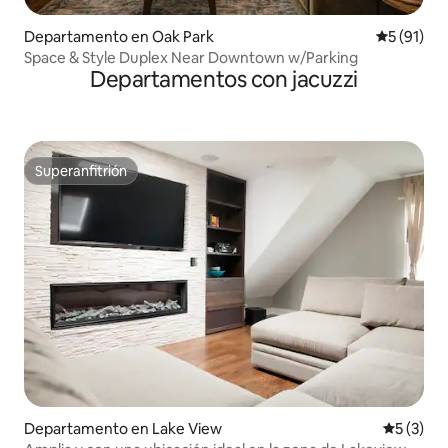
Departamento en Oak Park
Calificaci
5 (91)
Space & Style Duplex Near Downtown w/Parking
Departamentos con jacuzzi
Superanfitrión
Superanfitrión
Departamento en Lake View
Calificac
5 (3)