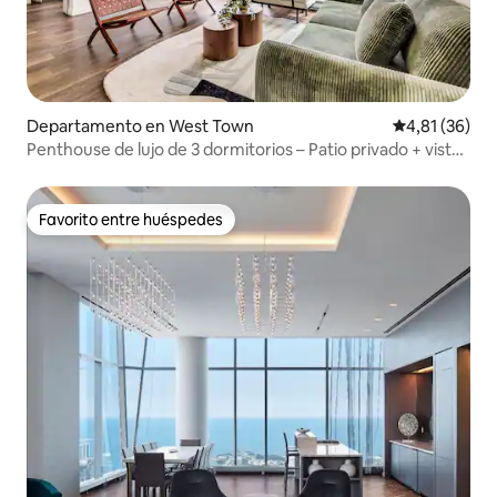
Departamento en West Town
Calificación 
4,81 (36)
Penthouse de lujo de 3 dormitorios – Patio privado + vistas
al horizonte
Favorito entre huéspedes
Favorito entre huéspedes