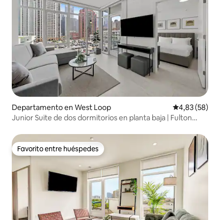
Departamento en West Loop
Calificación p
4,83 (58)
Junior Suite de dos dormitorios en planta baja | Fulton
Market
Favorito entre huéspedes
Favorito entre huéspedes