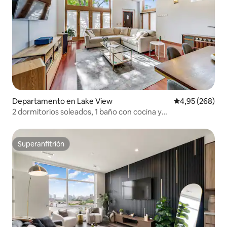
Departamento en Lake View
Calificación pr
4,95 (268)
2 dormitorios soleados, 1 baño con cocina y
lavadora/secadora.
Superanfitrión
Superanfitrión