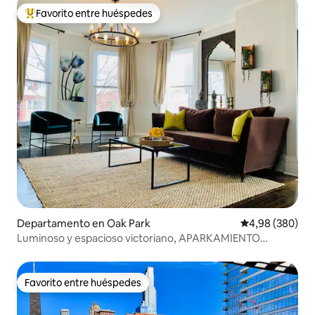
Favorito entre huéspedes
Favorito entre los huéspedes más destacados
Departamento en Oak Park
Calificación pr
4,98 (380)
Luminoso y espacioso victoriano, APARKAMIENTO
GRATUITO, a pie del tren
Favorito entre huéspedes
Favorito entre huéspedes