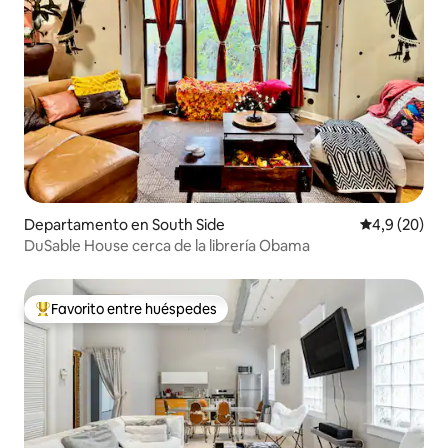
Departamento en South Side
Calificación
4,9 (20)
DuSable House cerca de la librería Obama
Favorito entre huéspedes
Favorito entre los huéspedes más destacados