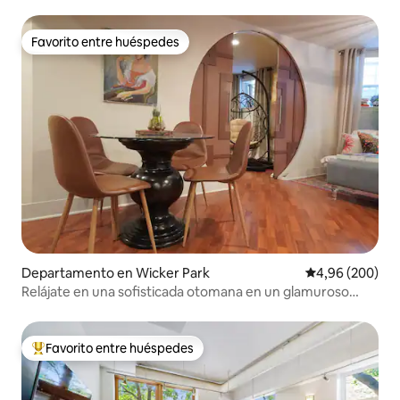
Favorito entre huéspedes
Favorito entre huéspedes
Departamento en Wicker Park
Calificación pr
4,96 (200)
Relájate en una sofisticada otomana en un glamuroso
alojamiento
Favorito entre huéspedes
Favorito entre los huéspedes más destacados