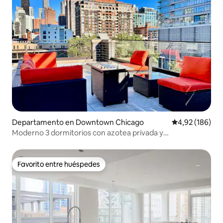
Departamento en Downtown Chicago
Calificación pr
4,92 (186)
Moderno 3 dormitorios con azotea privada y
aparcamiento gratuito
Favorito entre huéspedes
Favorito entre huéspedes