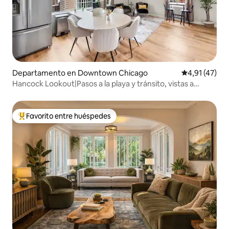
Departamento en Downtown Chicago
Calificación 
4,91 (47)
Hancock Lookout|Pasos a la playa y tránsito, vistas a
Chicago
Favorito entre huéspedes
Favorito entre los huéspedes más destacados