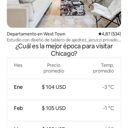
Departamento en West Town
Calificación pr
4,87 (534)
Estudio con diseño de tablero de ajedrez, jacuzzi privado
¿Cuál es la mejor época para visitar
al aire libre, patio
Chicago?
Mes
Precio
Temp.
promedio
promedio
Ene
$ 104 USD
-3 °C
Feb
$ 105 USD
-1 °C