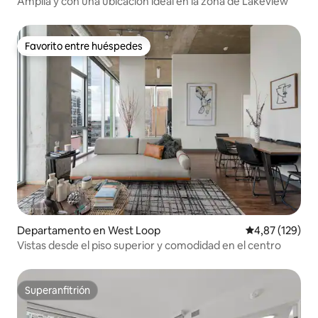
Amplia y con una ubicación ideal en la zona de Lakeview
Favorito entre huéspedes
Favorito entre huéspedes
Departamento en West Loop
Calificación p
4,87 (129)
Vistas desde el piso superior y comodidad en el centro
Superanfitrión
Superanfitrión