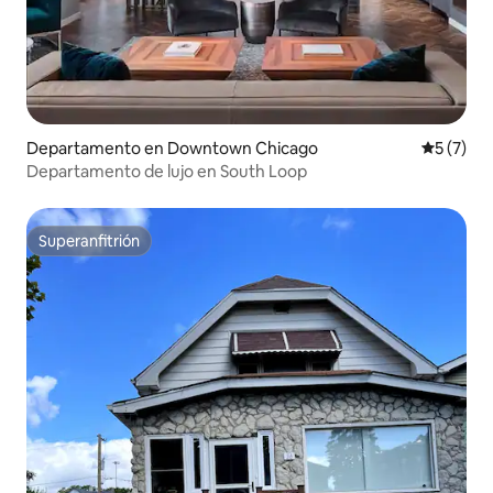
Departamento en Downtown Chicago
Calificac
5 (7)
Departamento de lujo en South Loop
Superanfitrión
Superanfitrión