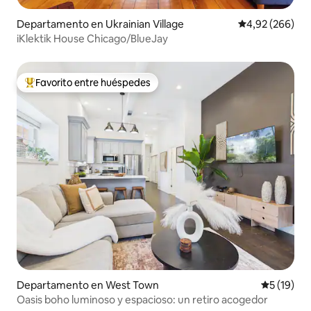
Departamento en Ukrainian Village
Calificación pr
4,92 (266)
iKlektik House Chicago/BlueJay
Favorito entre huéspedes
Favorito entre los huéspedes más destacados
Departamento en West Town
Calificaci
5 (19)
Oasis boho luminoso y espacioso: un retiro acogedor