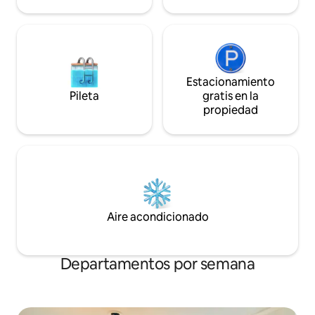
Hay tiendas de comestibles,
restaurantes y cafeterías cerca, además
de estaciones de tren de las líneas roja y
marrón que acceden al centro de la
ciudad y a otras partes de la ciudad. El
aparcamiento en la calle es
relativamente fácil alrededor del
Estacionamiento
apartamento y ofrecemos pegatinas de
Pileta
gratis en la
aparcamiento residencial gratuitas en el
propiedad
escritorio del apartamento. También
ofrecemos un espacio de garaje limpio
(con conexión EV gratuita, en caso de
que lo necesites) por 20 USD/noche.
Aire acondicionado
Departamentos por semana