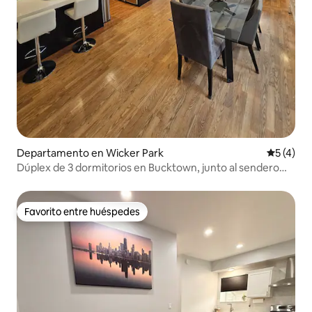
Departamento en Wicker Park
Calificac
5 (4)
Dúplex de 3 dormitorios en Bucktown, junto al sendero
para bicicletas 606
Favorito entre huéspedes
Favorito entre huéspedes