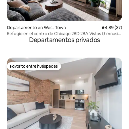
Departamento en West Town
Calificación p
4,89 (37)
Refugio en el centro de Chicago 2BD 2BA Vistas Gimnasio
Departamentos privados
Terraza
Favorito entre huéspedes
Favorito entre huéspedes