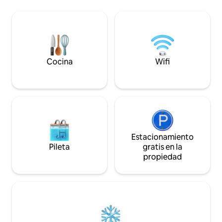
garaje, acceso al 
antes de tu estancia. Y siempre estamos
espacio de trabajo,
disponibles por mensaje de texto o
inteligentes, bicic
correo electrónico si tienes alguna
almacenamiento p
pregunta sobre el apartamento.
largas, wifi y muc
Ubicado en Lincoln Park, este
apartamento está a pocos pasos de las
tiendas de Armitage y Halsted Avenue.
Cocina
Wifi
Hay tiendas de comestibles,
restaurantes y cafeterías cerca, además
de estaciones de tren de las líneas roja y
marrón que acceden al centro de la
ciudad y a otras partes de la ciudad. El
aparcamiento en la calle es
relativamente fácil alrededor del
apartamento y ofrecemos pegatinas de
Estacionamiento
aparcamiento residencial gratuitas en el
Pileta
gratis en la
escritorio del apartamento. También
propiedad
ofrecemos un espacio de garaje limpio
(con conexión EV gratuita, en caso de
que lo necesites) por 20 USD/noche.