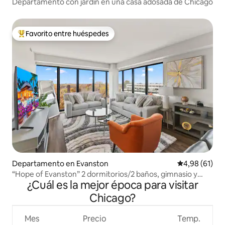
Departamento con jardín en una casa adosada de Chicago
Favorito entre huéspedes
Favorito entre los huéspedes más destacados
Departamento en Evanston
Calificación 
4,98 (61)
“Hope of Evanston” 2 dormitorios/2 baños, gimnasio y
¿Cuál es la mejor época para visitar
pileta
Chicago?
Mes
Precio
Temp.