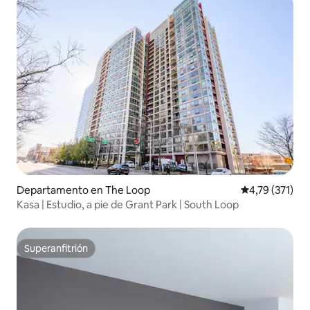
Departamento en The Loop
Calificación p
4,79 (371)
Kasa | Estudio, a pie de Grant Park | South Loop
Superanfitrión
Superanfitrión