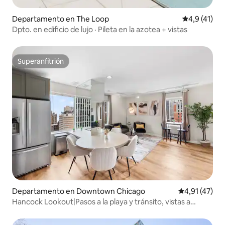
Departamento en The Loop
Calificación
4,9 (41)
Dpto. en edificio de lujo · Pileta en la azotea + vistas
Superanfitrión
Superanfitrión
Departamento en Downtown Chicago
Calificación 
4,91 (47)
Hancock Lookout|Pasos a la playa y tránsito, vistas a
Chicago