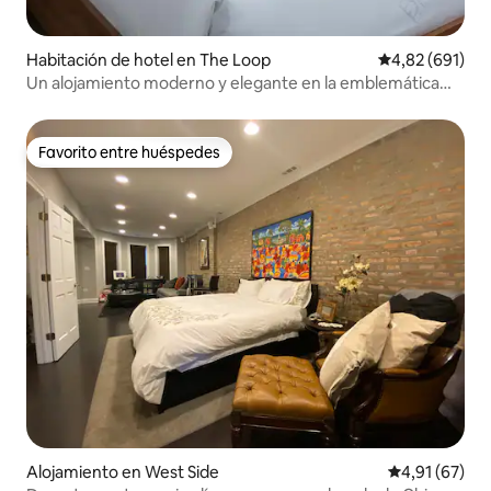
Habitación de hotel en The Loop
Calificación pr
4,82 (691)
Un alojamiento moderno y elegante en la emblemática
avenida de Michigan.
Favorito entre huéspedes
Favorito entre huéspedes
Alojamiento en West Side
Calificación 
4,91 (67)