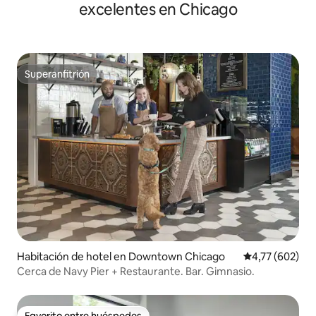
excelentes en Chicago
Superanfitrión
Superanfitrión
Habitación de hotel en Downtown Chicago
Calificación pr
4,77 (602)
Cerca de Navy Pier + Restaurante. Bar. Gimnasio.
Favorito entre huéspedes