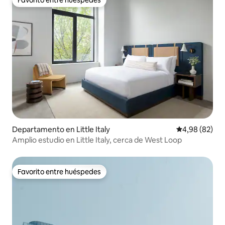
Favorito entre huéspedes
Departamento en Little Italy
Calificación p
4,98 (82)
Amplio estudio en Little Italy, cerca de West Loop
Favorito entre huéspedes
Favorito entre huéspedes