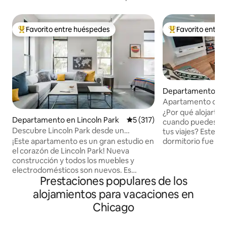
Favorito entre huéspedes
Favorito entre
Favorito entre los huéspedes más destacados
Favorito entre l
Departamento en
gers Park
Apartamento de 1 
confort de lujo c
¿Por qué alojarte e
Departamento en Lincoln Park
Calificación promedio: 5 de 5
5 (317)
cuando puedes disf
Descubre Lincoln Park desde un
tus viajes? Este 
apartamento elegante
dormitorio fue di
¡Este apartamento es un gran estudio en
de elegancia y ofr
el corazón de Lincoln Park! Nueva
tu experiencia no s
construcción y todos los muebles y
sino memorable. A tu alcance hay una
electrodomésticos son nuevos. Es
Prestaciones populares de los
cocina completa, 
perfecto para una pareja... pero también
enorme ducha a ra
pueden dormir 3-4 personas en un viaje
alojamientos para vacaciones en
separado con ca
de chicas o una familia con niños
Chicago
(cama de día adicio
pequeños. Entras con tu código personal
para dormir 3 en t
del teclado que te damos unos días