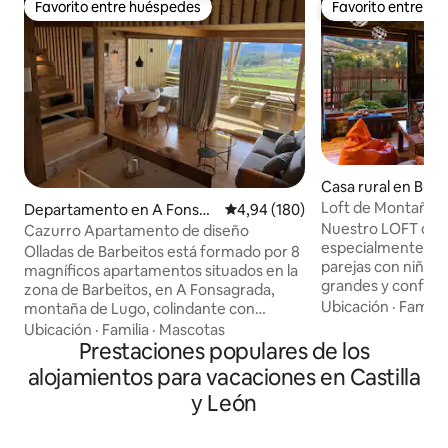
Favorito entre huéspedes
Favorito entre h
Favorito entre huéspedes
Favorito entre h
Casa rural en Buiz
Loft de Montaña
Departamento en A Fonsag
Calificación promedio: 4,94 de 5
4,94 (180)
rada
Nuestro LOFT de
Cazurro Apartamento de diseño
especialmente dis
Olladas de Barbeitos está formado por 8
parejas con niños.
magníficos apartamentos situados en la
grandes y confort
zona de Barbeitos, en A Fonsagrada,
ellos con fantástica
Ubicación
·
Familia
montaña de Lugo, colindante con
montañas. -Salón 
Asturias. Visita nuestra web para más
Ubicación
·
Familia
·
Mascotas
panorámicas. -Co
información: olladasdebarbeitos,com Un
Prestaciones populares de los
equipada. -Cama a
lugar privilegiado para disfrutar de la
alojamientos para vacaciones en Castilla
y sofá cama. -Bañ
naturaleza, teniendo el máximo confort
y León
Natural. -Porche 
ya que todos los apartamentos cuentan
climatizado. -Coc
con jacuzzi, chimenea, terraza y cocina
Barbacoa y Horno 
propios. Son apartamentos