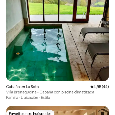
Cabaña en La Sota
Calificación 
4,95 (44)
Villa Brenagudina - Cabaña con piscina climatizada
Familia
·
Ubicación
·
Estilo
Favorito entre huéspedes