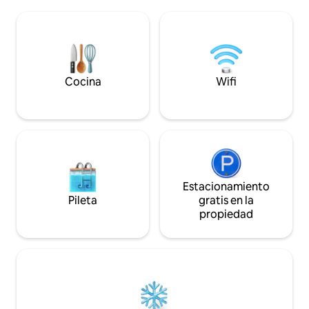
piedra natural con
completamente nuevos y
-Fuentes, Jardines
cuidadosamente diseñados, para
ofrecer la mejor estancia posible.
Cocina
Wifi
Estacionamiento
Pileta
gratis en la
propiedad