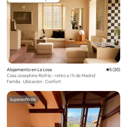
Favorito entre huéspedes
Alojamiento en La Losa
Calificaci
5 (20)
Casa Josephine Riofrío - retiro a 1 h de Madrid
Familia
·
Ubicación
·
Confort
Superanfitrión
Superanfitrión