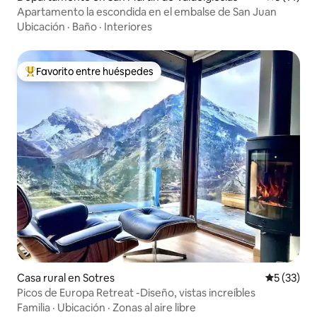
Apartamento la escondida en el embalse de San Juan
Ubicación
·
Baño
·
Interiores
Favorito entre huéspedes
Favorito entre los huéspedes más destacados
Casa rural en Sotres
Calificaci
5 (33)
Picos de Europa Retreat -Diseño, vistas increíbles
Familia
·
Ubicación
·
Zonas al aire libre