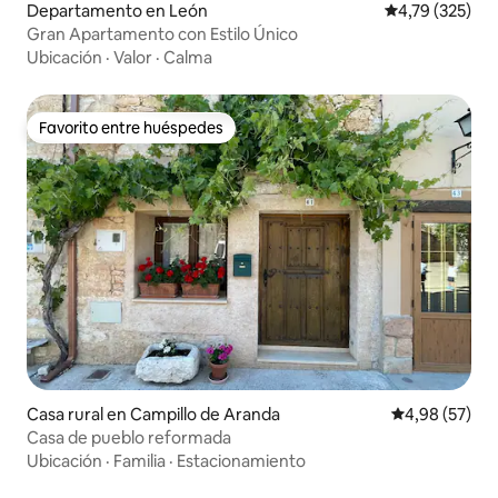
Departamento en León
Calificación p
4,79 (325)
Gran Apartamento con Estilo Único
Ubicación
·
Valor
·
Calma
Favorito entre huéspedes
Favorito entre huéspedes
Casa rural en Campillo de Aranda
Calificación p
4,98 (57)
Casa de pueblo reformada
Ubicación
·
Familia
·
Estacionamiento