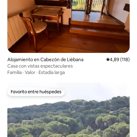
Alojamiento en Cabezón de Liébana
Calificación p
4,89 (118)
Casa con vistas espectaculares
Familia
·
Valor
·
Estadía larga
Favorito entre huéspedes
Favorito entre huéspedes