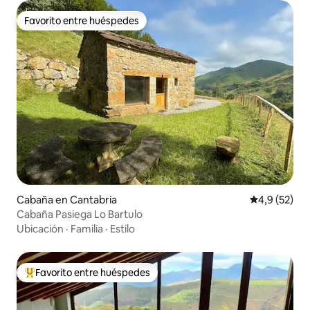
Favorito entre huéspedes
Favorito entre huéspedes
Cabaña en Cantabria
Calificación
4,9 (52)
Cabaña Pasiega Lo Bartulo
Ubicación
·
Familia
·
Estilo
Favorito entre huéspedes
Favorito entre los huéspedes más destacados