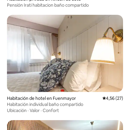
Pensión Irati habitacion baño compartido
Habitación de hotel en Fuenmayor
Calificación 
4,56 (27)
Habitación individual baño compartido
Ubicación
·
Valor
·
Confort