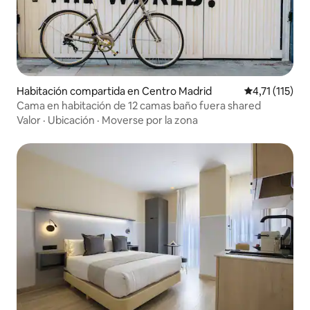
Habitación compartida en Centro Madrid
Calificación p
4,71 (115)
Cama en habitación de 12 camas baño fuera shared
Valor
·
Ubicación
·
Moverse por la zona