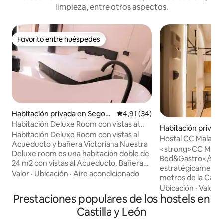
limpieza, entre otros aspectos.
Favorito entre huéspedes
Favorito entre huéspedes
Habitación privada en Segovi
Calificación promedio: 4,91 de 
4,91 (34)
a
Habitación Deluxe Room con vistas al
Habitación privad
Acueducto
Habitación Deluxe Room con vistas al
rsidad
Hostal CC Malasaña
Acueducto y bañera Victoriana Nuestra
económica . Baño 
<strong>CC Mala
Deluxe room es una habitación doble de
Reembolsable
Bed&Gastro</stro
24 m2 con vistas al Acueducto. Bañera
estratégicamente 
estilo victoriano y un banco mirador.
Valor
·
Ubicación
·
Aire acondicionado
metros de la Calle 
Cama King size con colchón de alta
Calle Gran Vía, en
Ubicación
·
Valor
·
gama y edredón nórdico, para mayor
Prestaciones populares de los hostels en
Madrid. En los alr
confort . Wifi de alta velocidad,
cafeterías y rest
Castilla y León
Televisión led 42” con Smart tv, Aire
originales y creat
acondicionado ultra silence, calefacción