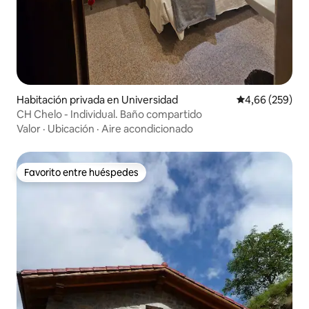
Habitación privada en Universidad
Calificación pr
4,66 (259)
CH Chelo - Individual. Baño compartido
Valor
·
Ubicación
·
Aire acondicionado
Favorito entre huéspedes
Favorito entre huéspedes