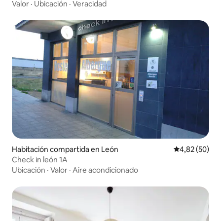
Valor
·
Ubicación
·
Veracidad
Habitación compartida en León
Calificación p
4,82 (50)
Check in león 1A
Ubicación
·
Valor
·
Aire acondicionado