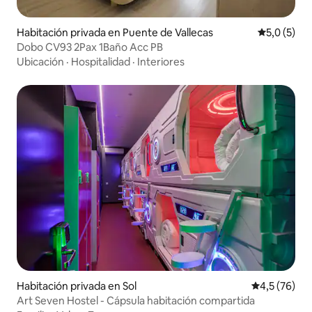
Habitación privada en Puente de Vallecas
Calificació
5,0 (5)
Dobo CV93 2Pax 1Baño Acc PB
Ubicación
·
Hospitalidad
·
Interiores
Habitación privada en Sol
Calificación
4,5 (76)
Art Seven Hostel - Cápsula habitación compartida