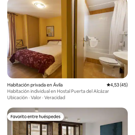
Habitación privada en Ávila
Calificación 
4,53 (45)
Habitación individual en Hostal Puerta del Alcázar
Ubicación
·
Valor
·
Veracidad
Favorito entre huéspedes
Favorito entre huéspedes