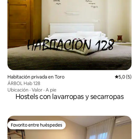
Habitación privada en Toro
Calificació
5,0 (5)
ÁRBOL Hab 128
Ubicación
·
Valor
·
A pie
Hostels con lavarropas y secarropas
Favorito entre huéspedes
Favorito entre huéspedes