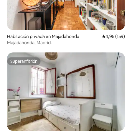
Habitación privada en Majadahonda
Calificación p
4,95 (159)
Majadahonda, Madrid.
Superanfitrión
Superanfitrión