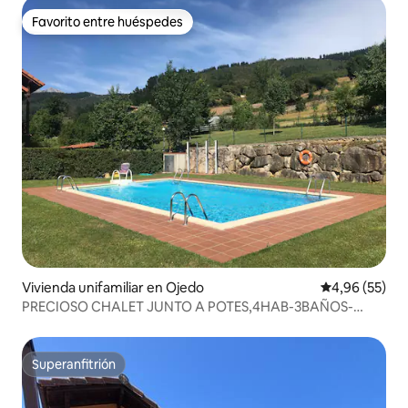
Favorito entre huéspedes
Favorito entre huéspedes
Vivienda unifamiliar en Ojedo
Calificación p
4,96 (55)
PRECIOSO CHALET JUNTO A POTES,4HAB-3BAÑOS-
PISCINA
Superanfitrión
Superanfitrión