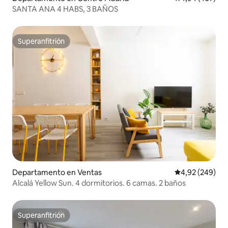
SANTA ANA 4 HABS, 3 BAÑOS
Superanfitrión
Superanfitrión
Departamento en Ventas
Calificación pr
4,92 (249)
Alcalá Yellow Sun. 4 dormitorios. 6 camas. 2 baños
Superanfitrión
Superanfitrión