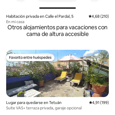
Habitación privada en Calle el Pardal, 5
Calificación pr
4,68 (210)
En mi casa
Otros alojamientos para vacaciones con
cama de altura accesible
Favorito entre huéspedes
Favorito entre huéspedes
Lugar para quedarse en Tetuán
Calificación p
4,91 (199)
Suite VAS+ terraza privada, garaje opcional