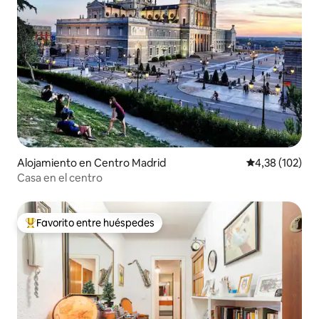
Alojamiento en Centro Madrid
Calificación p
4,38 (102)
Casa en el centro
Favorito entre huéspedes
Favorito entre los huéspedes más destacados