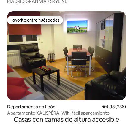
MADRID GRAN VÍA / SKYLINE
Favorito entre huéspedes
Favorito entre huéspedes
Departamento en León
Calificación pr
4,93 (236)
Apartamento KALISPÉRA, Wifi, fácil aparcamiento
Casas con camas de altura accesible