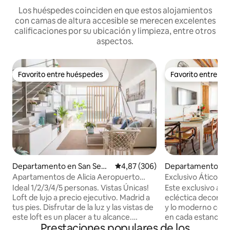
Los huéspedes coinciden en que estos alojamientos
con camas de altura accesible se merecen excelentes
calificaciones por su ubicación y limpieza, entre otros
aspectos.
Favorito entre huéspedes
Favorito entre h
Favorito entre huéspedes
Favorito entre h
Departamento en San Seba
Calificación promedio: 4,87 de 5
4,87 (306)
Departamento en
stián de los Reyes
adrid
Apartamentos de Alicia Aeropuerto
Exclusivo Ático r
Parking , Lux...
de Madrid
Ideal 1/2/3/4/5 personas. Vistas Únicas!
Este exclusivo átic
Loft de lujo a precio ejecutivo. Madrid a
ecléctica decoraci
tus pies. Disfrutar de la luz y las vistas de
y lo moderno comb
este loft es un placer a tu alcance.
en cada estancia, a
Prestaciones populares de los
Relajarse en él es encontrar el equilibrio
natural invade cad