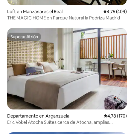
Loft en Manzanares el Real
Calificación p
4,75 (409)
THE MAGIC HOME en Parque Natural la Pedriza Madrid
Superanfitrión
Superanfitrión
Departamento en Arganzuela
Calificación p
4,78 (170)
Eric Vökel Atocha Suites cerca de Atocha, amplias...