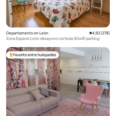
Departamento en León
Calificación pr
4,92 (278)
Zona Espacio León desayuno cortesía 5Gwifi parking
Favorito entre huéspedes
Favorito entre los huéspedes más destacados