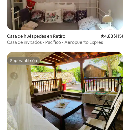
Casa de huéspedes en Retiro
Calificación p
4,83 (415)
Casa de invitados - Pacífico - Aeropuerto Exprés
Superanfitrión
Superanfitrión