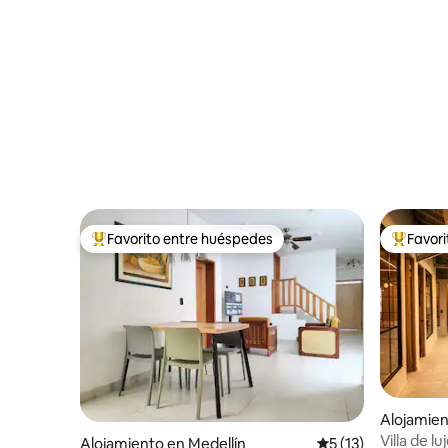
acondicionado y WIFI
Laureles
Favorito entre huéspedes
Favor
Favorito entre los huéspedes más destacados
Favorito
Alojamien
Villa de l
Alojamiento en Medellín
Calificación promed
5 (13)