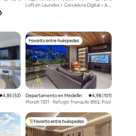
Loft en Laureles + Cerradura Digital + AC
o
+ WI-FI
Favorito entre huéspedes
Favorito entre huéspedes
Calificación promedio: 4,85 de 5. 53 evaluaciones
4,85 (53)
Departamento en Medellín
Calificación promedio: 
4,98 (101)
iones
Morph 1301 - Refugio Tranquilo BBQ, Pool
ad en
Favorito entre huéspedes
Favorito entre los huéspedes más destacados