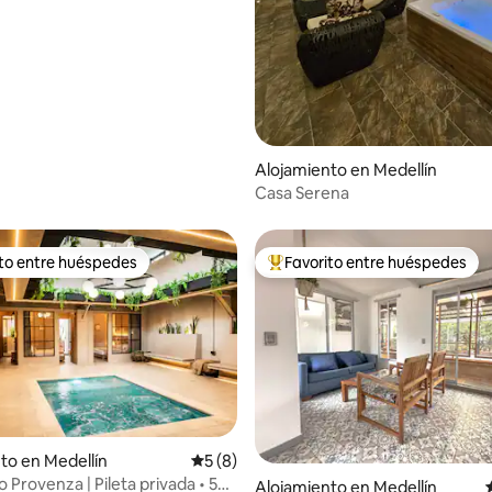
Alojamiento en Medellín
Casa Serena
ito entre huéspedes
Favorito entre huéspedes
 entre los huéspedes más destacados
Favorito entre los huéspedes 
to en Medellín
Calificación promedio: 5 de 5. 8 evaluac
5 (8)
ujo Provenza | Pileta privada • 5
io: 5 de 5. 13 evaluaciones
Alojamiento en Medellín