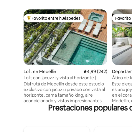
Favorito entre huéspedes
Favorito
Favorito entre los huéspedes más destacados
Favorito
Loft en Medellín
Calificación promedio: 
4,99 (242)
Departam
Loft con jacuzzi y vista al horizonte |
Ático de l
Ubicación privilegiada en Provenza
Provenza
Disfrutá de Medellín desde este estudio
Este eleg
exclusivo con jacuzzi privado con vista al
es una jo
horizonte, cama tamaño king, aire
en el cor
acondicionado y vistas impresionantes
Medellín,
Prestaciones populares d
de la ciudad: el mejor refugio para la
cafetería
elegancia, la comodidad y la vibrante vida
habitacio
nocturna. Ubicado en El Poblado, a pocos
aire acond
pasos de los restaurantes, bares en la
cocina ab
azotea, cafés y galerías de Provenza, con
y fluye ha