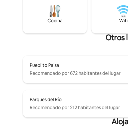
la vida nocturna del Parque Lleras a
proyector
pocos minutos. Disfrutá de un televisor
de lujo. L
inteligente de 54" con Netflix, espacio de
para 4 pe
trabajo con wifi de alta velocidad, cocina,
para relajarse. ¡El edific
Cocina
Wifi
lavadora/secadora, gimnasio, sauna,
seguridad 
piscina y bares, restaurantes y galerías
de todos!
en el lugar.
Otros 
Pueblito Paisa
Recomendado por 672 habitantes del lugar
Parques del Río
Recomendado por 212 habitantes del lugar
Aloj