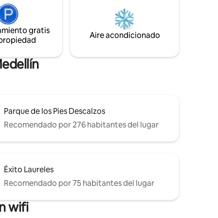
ene una
de lofts modernos y elegantes ofrecen
icado en
amplias vistas al valle desde los balcones,
edellín, a
y los residentes también tienen acceso a
amiento gratis
la zona común de la azotea con jacuzzi.
Aire acondicionado
 propiedad
edellín
Parque de los Pies Descalzos
Recomendado por 276 habitantes del lugar
Éxito Laureles
Recomendado por 75 habitantes del lugar
 wifi