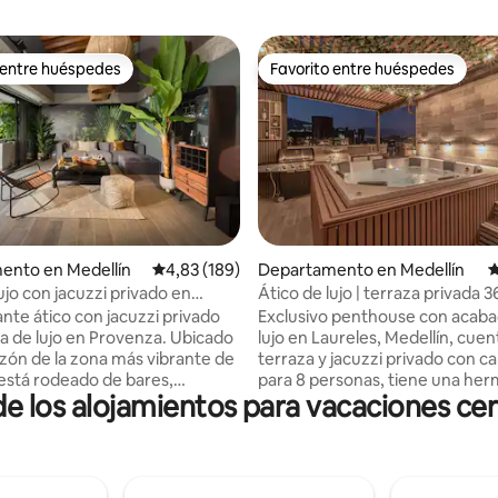
 entre huéspedes
Favorito entre huéspedes
 entre huéspedes
Favorito entre huéspedes
4,99 de 5. 242 evaluaciones
ento en Medellín
Calificación promedio: 4,83 de 5. 189 evaluac
4,83 (189)
Departamento en Medellín
C
ujo con jacuzzi privado en
Ático de lujo | terraza privada 3
Jacuzzi
ante ático con jacuzzi privado
Exclusivo penthouse con acab
ya de lujo en Provenza. Ubicado
lujo en Laureles, Medellín, cuenta 
azón de la zona más vibrante de
terraza y jacuzzi privado con c
 está rodeado de bares,
para 8 personas, tiene una her
e los alojamientos para vacaciones ce
s y restaurantes. Ambas
a toda la ciudad de Medellín, c
nes cuentan con baño privado,
habitaciones, cada una con aire
icionado, escritorio y TV. La
acondicionado y armario, 5 cam
ierta está totalmente equipada
baños, parqueadero privado, e
cia una amplia sala de estar con
octavo piso con elevador, ideal