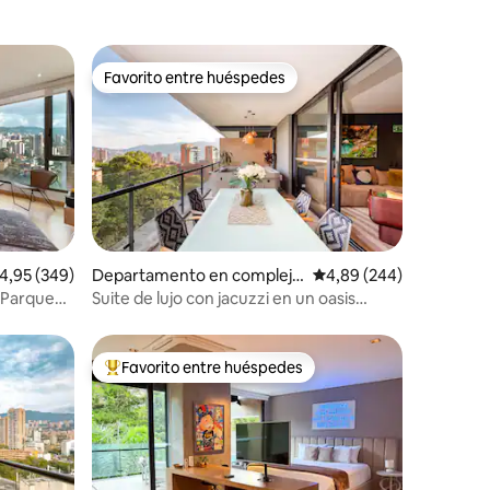
Favorito entre huéspedes
Favorito entre huéspedes
iones
alificación promedio: 4,95 de 5. 349 evaluaciones
4,95 (349)
Departamento en complejo
Calificación promedio: 
4,89 (244)
residencial en Medellín
l Parque
Suite de lujo con jacuzzi en un oasis
privado (701)
Favorito entre huéspedes
Favorito entre los huéspedes más destacados