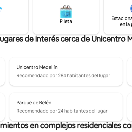
, aire acondicionado y muebles
grupos de amigos y familias, ti
a luminosa terraza con jacuzzi
capacidad para 10 personas, ub
rsonas ofrece el lugar perfecto
uno de los mejores barrios de M
Estacion
io cuenta con
10 minutos del barrio poblado y
Pileta
en la
las 24 horas para la seguridad
Provenza.
lugares de interés cerca de Unicentro M
Unicentro Medellín
Recomendado por 284 habitantes del lugar
Parque de Belén
Recomendado por 24 habitantes del lugar
amientos en complejos residenciales con