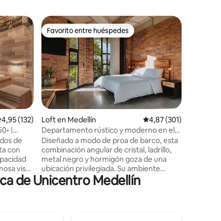
Departam
Favorito entre huéspedes
Favorit
Favorito entre huéspedes
Favorit
Apartame
Experimen
nuestro a
exclusiv
Laureles
premium 
esperan. 
zona resi
Unicentro
iones
alificación promedio: 4,95 de 5. 132 evaluaciones
4,95 (132)
Loft en Medellín
Calificación promedio: 
4,87 (301)
exigentes
60• |
Departamento rústico y moderno en el
perfecta 
corazón de Laureles
ados de
Diseñado a modo de proa de barco, esta
combinand
con
combinación angular de cristal, ladrillo,
¡Vive una
apacidad
metal negro y hormigón goza de una
moderno 
mosa vista
ubicación privilegiada. Su ambiente
Reserva 
rca de Unicentro Medellín
uenta con 3
relajado es perfecto para jóvenes
profesionales, estudiantes, parejas,
as, 4
nómadas digitales o grupos de amigos
s un
que busquen un espacio asequible en
 para
una ubicación privilegiada. Sus 4 plantas