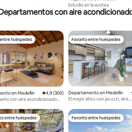
os • Aire acondicionado
Estudio en la azotea
Departamentos con aire acondicionad
 entre huéspedes
Favorito entre huéspedes
 entre huéspedes
Favorito entre huéspedes
4,89 de 5. 121 evaluaciones
Departamento en Medellín
ento en Medellín
Calificación promedio: 4,9 de 5. 300 evaluac
4,9 (300)
El mejor ático con jacuzzi, aire
iseño con aire acondicionado
acondicionado y vistas a la ciud
n Laureles
Laureles
ito entre huéspedes
Favorito entre huéspedes
 entre los huéspedes más destacados
Favorito entre huéspedes