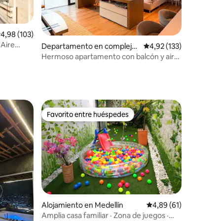
iones
alificación promedio: 4,98 de 5. 103 evaluaciones
4,98 (103)
|Aire
Departamento en complejo
Calificación promedio: 
4,92 (133)
residencial en Medellín
Hermoso apartamento con balcón y aire
acondicionado en El Poblado
Favorito entre huéspedes
más destacados
Favorito entre huéspedes
iones
Alojamiento en Medellín
Calificación promedio:
4,89 (61)
Amplia casa familiar · Zona de juegos ·