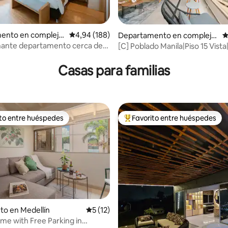
4,93 de 5. 252 evaluaciones
ento en complejo
Calificación promedio: 4,94 de 5. 188 evaluac
4,94 (188)
Departamento en complejo
C
l en Medellín
residencial en Medellín
nante departamento cerca de
[C] Poblado Manila|Piso 15 Vista
con aire acondicionado y
acondicionado|Gimnasio|Sauna
d
Casas para familias
ito entre huéspedes
Favorito entre huéspedes
 entre los huéspedes más destacados
Favorito entre los huéspedes 
 4,9 de 5. 166 evaluaciones
to en Medellín
Calificación promedio: 5 de 5. 12 evaluac
5 (12)
e with Free Parking in