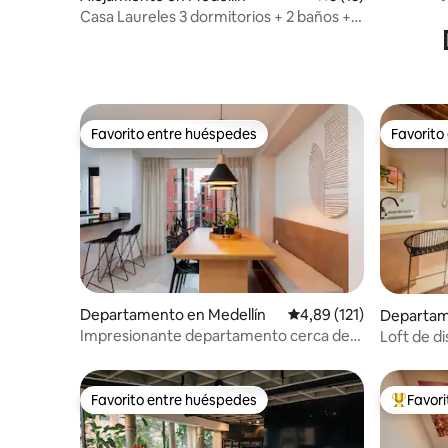
dormitori
Casa Laureles 3 dormitorios + 2 baños +
estacionamiento
Favorito entre huéspedes
Favorito
Favorito entre huéspedes
Favorito
Departamento en Medellín
Calificación promedio: 
4,89 (121)
Departam
Impresionante departamento cerca de
Loft de d
Laureles con aire acondicionado | TC7
ubicado e
Favorito entre huéspedes
Favor
Favorito entre huéspedes
Favorito