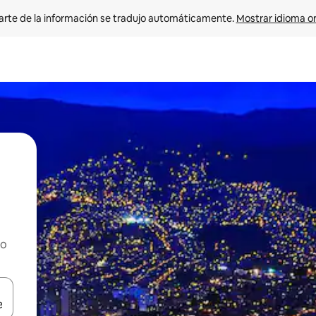
arte de la información se tradujo automáticamente. 
Mostrar idioma or
ho
on las teclas de flecha hacia arriba y hacia abajo o explorá deslizando