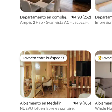
Departamento en complejo
Calificación promedio: 
4,93 (252)
Departam
residencial en Medellín
residencia
Amplio 2 Hab • Gran vista AC • Jacuzzi •El
Impresio
Poblado
Provenza 
segurida
Favorito entre huéspedes
Favor
Favorito entre huéspedes
Favorito
Alojamiento en Medellín
Calificación promedio:
4,9 (166)
Alojamien
NUEVO loft en laureles con aire
Whole Hom