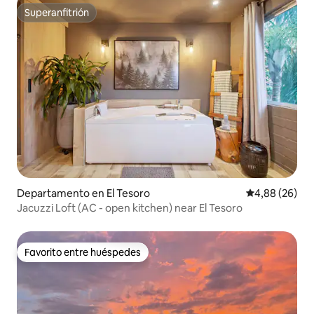
Superanfitrión
Superanfitrión
Departamento en El Tesoro
Calificación p
4,88 (26)
Jacuzzi Loft (AC - open kitchen) near El Tesoro
Favorito entre huéspedes
Favorito entre huéspedes