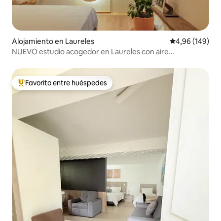
Alojamiento en Laureles
Calificación pr
4,96 (149)
NUEVO estudio acogedor en Laureles con aire
acondicionado y wifi
Favorito entre huéspedes
Favorito entre los huéspedes más destacados