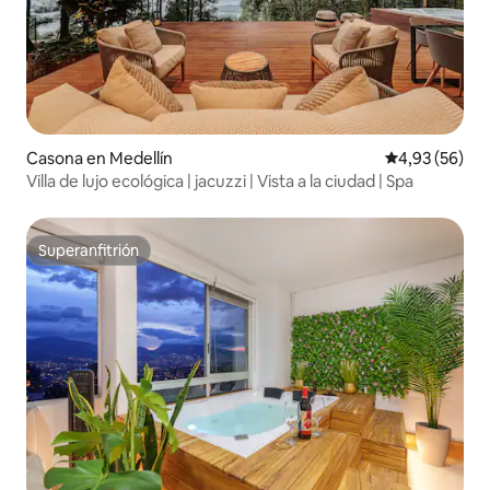
Casona en Medellín
Calificación p
4,93 (56)
Villa de lujo ecológica | jacuzzi | Vista a la ciudad | Spa
Superanfitrión
Superanfitrión