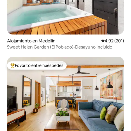
Alojamiento en Medellín
Calificación p
4,92 (201)
Sweet Helen Garden (El Poblado)-Desayuno Incluido
Favorito entre huéspedes
Favorito entre los huéspedes más destacados