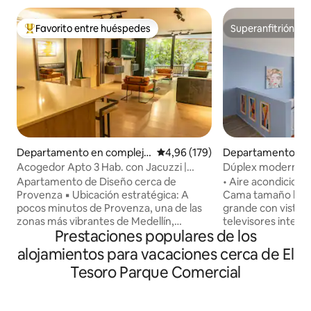
Favorito entre huéspedes
Superanfitrión
Favorito entre los huéspedes más destacados
Superanfitrión
Departamento en complejo
Calificación promedio: 4,96 de 5
4,96 (179)
Departamento en 
residencial en El Tesoro
Acogedor Apto 3 Hab. con Jacuzzi |
Dúplex moderno y
Provenza
acondicionado/vist
Apartamento de Diseño cerca de
• Aire acondicionado • WIFI rá
Provenza ▪️ Ubicación estratégica: A
Cama tamaño king pres
pocos minutos de Provenza, una de las
grande con vistas i
zonas más vibrantes de Medellín,
televisores inteligentes.
Prestaciones populares de los
rodeada de restaurantes, cafés,
totalmente equipa
comercios y vida nocturna. ▪️ Servicios
metros • 1,5 baños.
alojamientos para vacaciones cerca de El
del edificio: Peluquería, barbería y casa
registro, portero la
Tesoro Parque Comercial
de cambio. Además, a pocos metros
de la semana - Apa
encontrarás un centro comercial con
edificio está dent
supermercado, farmacia y cafeterías. ▪️
tranquila zona resi