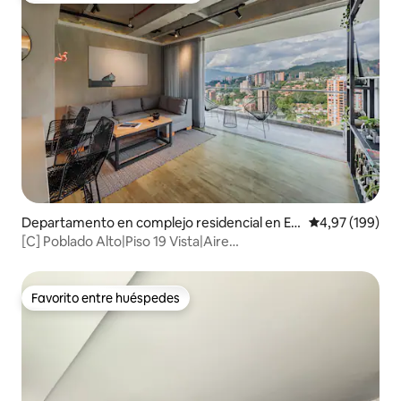
Departamento en complejo residencial en El
Calificación pr
4,97 (199)
Tesoro
[C] Poblado Alto|Piso 19 Vista|Aire
acondicionado|Spa|Gimnasio|Sauna
Favorito entre huéspedes
Favorito entre huéspedes