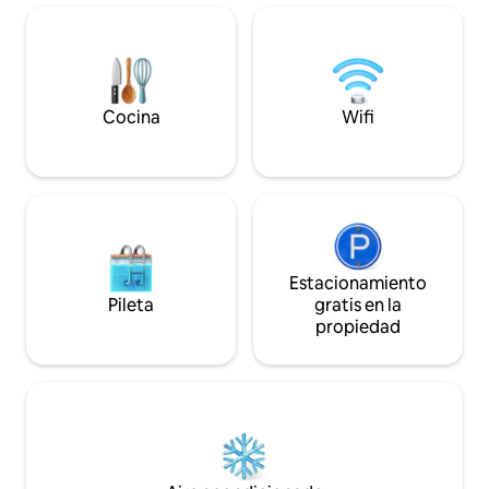
Zona social y cocina: Amplia sala con
centro comercial 
sofá, dos sillones de cuero, TV y mesa de
comercial Tesoro,
diseño en acero y roble. Cocina abierta
bonitos restauran
totalmente equipada con nevera,
cajeros automátic
congelador, horno, microondas,
como Santa Fe Mal
cafetera y todos los utensilios
Street, Lleras Pa
Cocina
Wifi
necesarios. ▪️ Jacuzzi, aire
minutos en auto.
acondicionado y balcón privado: Relájate
en el jacuzzi privado y disfruta del aire
acondicionado en un espacio diseñado
para el confort. El balcón ofrece una
hermosa vista verde rodeada de árboles
y vegetación, creando una sensación de
tranquilidad en medio de la ciudad. ▪️
Estacionamiento
Habitaciones: 3 habitaciones con diseño
Pileta
gratis en la
industrial moderno, baño privado y
propiedad
clóset en cada una. ▫️ Principal: cama
King, caja fuerte y mesas de noche
flotantes. ▫️ Habitación 2: cama doble. ▫️
Habitación 3: cama Queen. ▪️ Ideal para:
Familias, grupos de amigos y viajeros que
buscan amplitud, diseño, comodidad y
una ubicación privilegiada en El Poblado.
✨ Apartamento amplio, moderno y