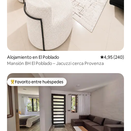
Alojamiento en El Poblado
Calificación pr
4,95 (240)
Mansión 8H El Poblado – Jacuzzi cerca Provenza
Favorito entre huéspedes
Favorito entre los huéspedes más destacados