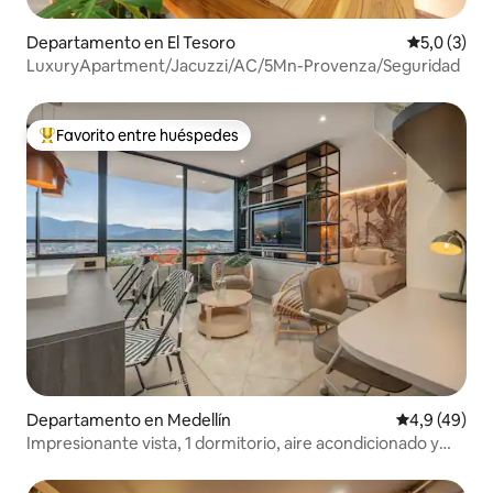
Departamento en El Tesoro
Calificació
5,0 (3)
LuxuryApartment/Jacuzzi/AC/5Mn-Provenza/Seguridad
Favorito entre huéspedes
Favorito entre los huéspedes más destacados
Departamento en Medellín
Calificación
4,9 (49)
Impresionante vista, 1 dormitorio, aire acondicionado y
coworking en El Poblado