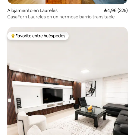
Alojamiento en Laureles
Calificación pr
4,96 (325)
CasaFern Laureles en un hermoso barrio transitable
Favorito entre huéspedes
Favorito entre los huéspedes más destacados