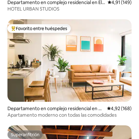
Departamento en complejo residencial en El T
Calificación p
4,91 (149)
esoro
HOTEL URBAN STUDIOS
Favorito entre huéspedes
Favorito entre los huéspedes más destacados
Departamento en complejo residencial en M
Calificación pr
4,92 (168)
edellín
Apartamento moderno con todas las comodidades
Superanfitrión
Superanfitrión