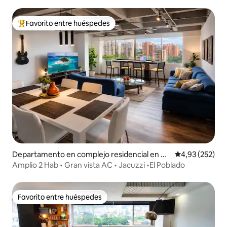
Favorito entre huéspedes
Favorito entre los huéspedes más destacados
Departamento en complejo residencial en M
Calificación pr
4,93 (252)
edellín
Amplio 2 Hab • Gran vista AC • Jacuzzi •El Poblado
Favorito entre huéspedes
Favorito entre huéspedes