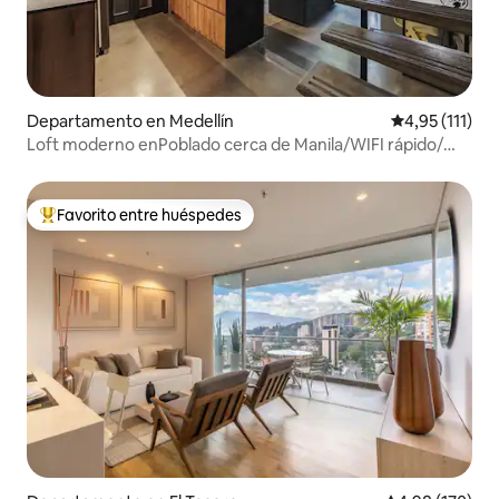
Departamento en Medellín
Calificación p
4,95 (111)
Loft moderno enPoblado cerca de Manila/WIFI rápido/
aire acondicionado
Favorito entre huéspedes
Favorito entre los huéspedes más destacados