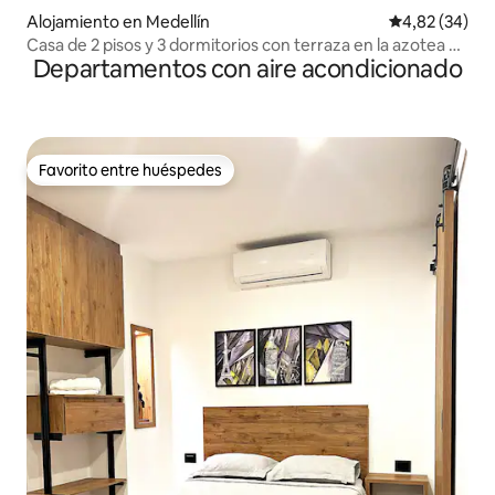
Alojamiento en Medellín
Calificación p
4,82 (34)
Casa de 2 pisos y 3 dormitorios con terraza en la azotea y
Departamentos con aire acondicionado
vistas
Favorito entre huéspedes
Favorito entre huéspedes