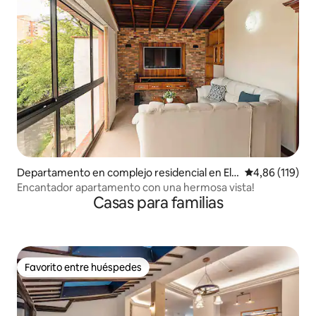
Departamento en complejo residencial en El T
Calificación p
4,86 (119)
esoro
Encantador apartamento con una hermosa vista!
Casas para familias
Favorito entre huéspedes
Favorito entre huéspedes