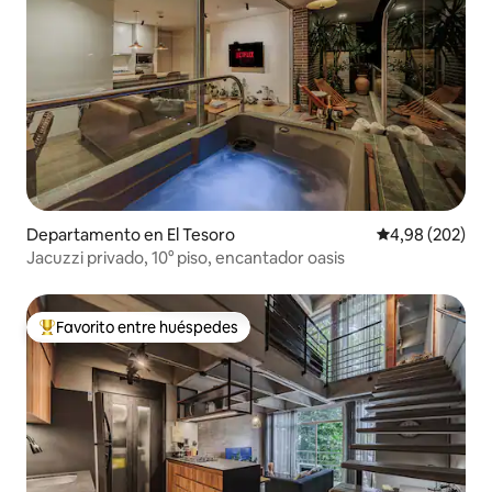
Departamento en El Tesoro
Calificación pr
4,98 (202)
Jacuzzi privado, 10° piso, encantador oasis
Favorito entre huéspedes
Favorito entre los huéspedes más destacados