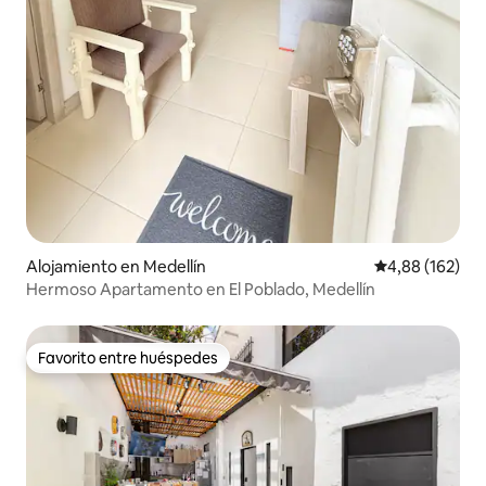
Alojamiento en Medellín
Calificación pr
4,88 (162)
Hermoso Apartamento en El Poblado, Medellín
Favorito entre huéspedes
Favorito entre huéspedes