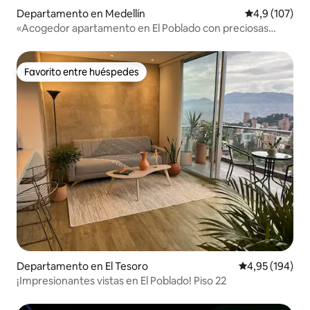
Departamento en Medellín
Calificación 
4,9 (107)
«Acogedor apartamento en El Poblado con preciosas
vistas»
Favorito entre huéspedes
Favorito entre huéspedes
Departamento en El Tesoro
Calificación pr
4,95 (194)
¡Impresionantes vistas en El Poblado! Piso 22