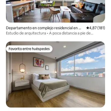
Departamento en complejo residencial en Ma
Calificación p
4,87 (181)
nila
Estudio de arquitectura • A poca distancia a pie de
Provenza • Fibra
Favorito entre huéspedes
Favorito entre huéspedes