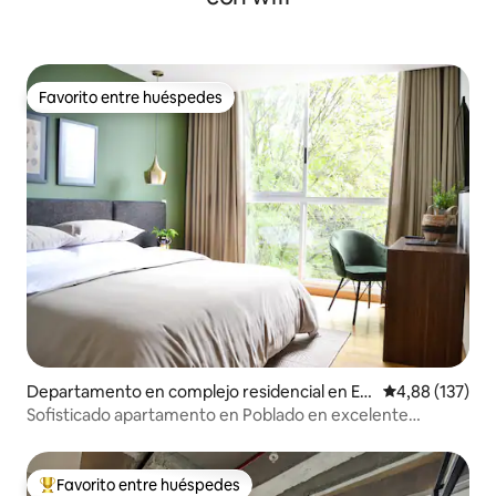
Favorito entre huéspedes
Favorito entre huéspedes
Departamento en complejo residencial en El
Calificación p
4,88 (137)
Tesoro
Sofisticado apartamento en Poblado en excelente
ubicación
Favorito entre huéspedes
Favorito entre los huéspedes más destacados