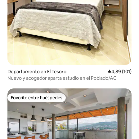
Departamento en El Tesoro
Calificación p
4,89 (101)
Nuevo y acogedor aparta estudio en el Poblado/AC
Favorito entre huéspedes
Favorito entre huéspedes