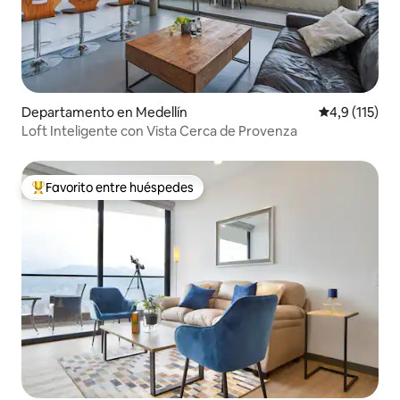
Departamento en Medellín
Calificación 
4,9 (115)
Loft Inteligente con Vista Cerca de Provenza
Favorito entre huéspedes
Favorito entre los huéspedes más destacados