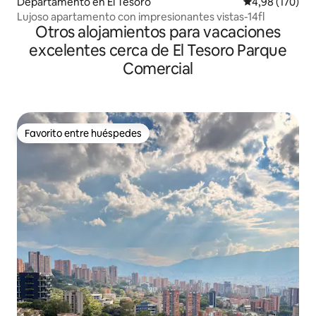
Departamento en El Tesoro
Calificación pr
4,98 (170)
Lujoso apartamento con impresionantes vistas-14fl
Otros alojamientos para vacaciones
excelentes cerca de El Tesoro Parque
Comercial
Favorito entre huéspedes
Favorito entre huéspedes