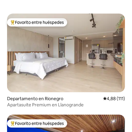
Favorito entre huéspedes
Favorito entre los huéspedes más destacados
Departamento en Rionegro
Calificación p
4,88 (111)
Apartasuite Premium en Llanogrande
Favorito entre huéspedes
Favorito entre los huéspedes más destacados