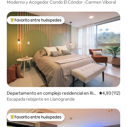
Carmen de Viboral
Moderno y Acogedor Condo El Cóndor -Carmen Viboral
Favorito entre huéspedes
Favorito entre los huéspedes más destacados
Departamento en complejo residencial en Rio
Calificación p
4,93 (112)
negro
Escapada relajante en Llanogrande
Favorito entre huéspedes
Favorito entre los huéspedes más destacados