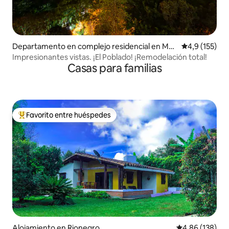
Departamento en complejo residencial en Me
Calificación 
4,9 (155)
dellín
Impresionantes vistas. ¡El Poblado! ¡Remodelación total!
Casas para familias
Favorito entre huéspedes
Favorito entre los huéspedes más destacados
Alojamiento en Rionegro
Calificación pr
4,86 (138)