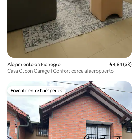
Alojamiento en Rionegro
Calificación p
4,84 (38)
Casa G, con Garage | Confort cerca al aeropuerto
Favorito entre huéspedes
Favorito entre huéspedes