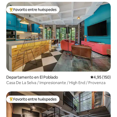
Favorito entre huéspedes
Favorito entre los huéspedes más destacados
Departamento en El Poblado
Calificación p
4,95 (150)
Casa De La Selva / Impresionante / High End / Provenza
Favorito entre huéspedes
Favorito entre los huéspedes más destacados