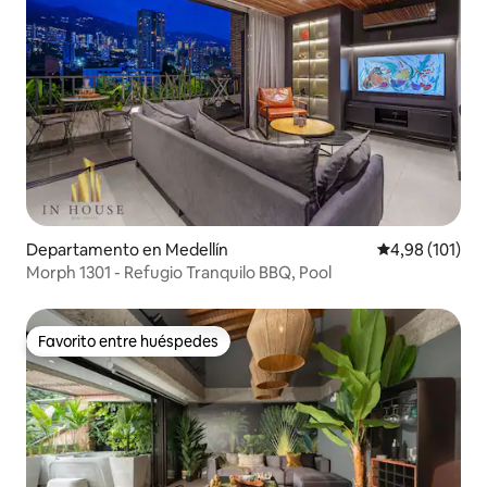
Departamento en Medellín
Calificación p
4,98 (101)
Morph 1301 - Refugio Tranquilo BBQ, Pool
Favorito entre huéspedes
Favorito entre huéspedes