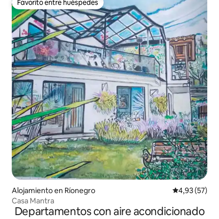
Favorito entre huéspedes
Favorito entre huéspedes
Alojamiento en Ríonegro
Calificación 
4,93 (57)
Casa Mantra
Departamentos con aire acondicionado