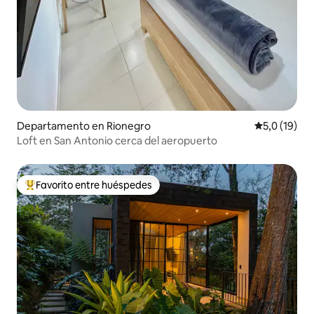
Departamento en Rionegro
Calificación
5,0 (19)
Loft en San Antonio cerca del aeropuerto
Favorito entre huéspedes
Favorito entre los huéspedes más destacados