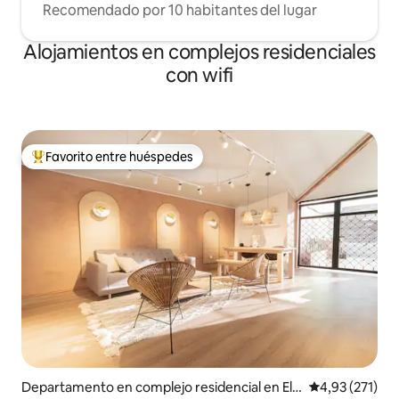
Recomendado por 10 habitantes del lugar
Alojamientos en complejos residenciales
con wifi
Favorito entre huéspedes
Favorito entre los huéspedes más destacados
Departamento en complejo residencial en El
Calificación p
4,93 (271)