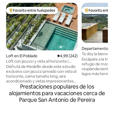
Favorito entre huéspedes
Favorito entre
Favorito entre los huéspedes más destacados
Favorito entre l
Departamento en 
Te doy la bienveni
Loft en El Poblado
Calificación promedio: 4,99 de 5
4,99 (242)
en Montecielo
Escápate a la tran
Loft con jacuzzi y vista al horizonte |
refugio de montaña
Ubicación privilegiada en Provenza
Disfrutá de Medellín desde este estudio
resplandecientes 
exclusivo con jacuzzi privado con vista al
lagos más hermos
horizonte, cama tamaño king, aire
Ubicado en las ex
acondicionado y vistas impresionantes
Guatapé, nuestro
Prestaciones populares de los
de la ciudad: el mejor refugio para la
ofrece impresiona
elegancia, la comodidad y la vibrante
alojamientos para vacaciones cerca de
panorámicas, aire
vida nocturna. Ubicado en El Poblado, a
y el entorno perfe
Parque San Antonio de Pereira
pocos pasos de los restaurantes, bares
recargar energías.
en la azotea, cafés y galerías de
canto de los pájar
Provenza, con la vida nocturna del
brumosos, tómate