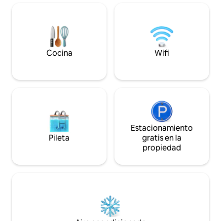
Parque Lleras a pocos minutos. Disfrutá
en la terraza y pas
de un televisor inteligente de 54" con
vibrante ciudad d
Netflix, espacio de trabajo con wifi de
simplemente relaj
alta velocidad, cocina,
abrazo de la natur
lavadora/secadora, gimnasio, sauna,
piscina y bares, restaurantes y galerías
Cocina
Wifi
en el lugar.
Estacionamiento
Pileta
gratis en la
propiedad