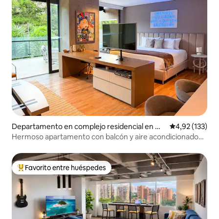
Departamento en complejo residencial en Me
Calificación p
4,92 (133)
dellín
Hermoso apartamento con balcón y aire acondicionado
en El Poblado
Favorito entre huéspedes
Favorito entre los huéspedes más destacados