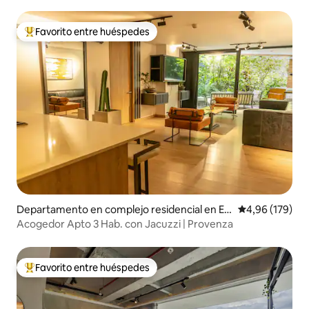
Provenza • Fibra
Favorito entre huéspedes
Favorito entre los huéspedes más destacados
Departamento en complejo residencial en El
Calificación pr
4,96 (179)
Tesoro
Acogedor Apto 3 Hab. con Jacuzzi | Provenza
Favorito entre huéspedes
Favorito entre los huéspedes más destacados