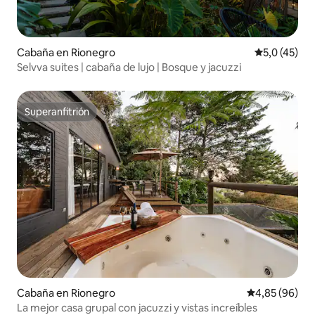
Cabaña en Rionegro
Calificación
5,0 (45)
Selvva suites | cabaña de lujo | Bosque y jacuzzi
Superanfitrión
Superanfitrión
Cabaña en Rionegro
Calificación p
4,85 (96)
La mejor casa grupal con jacuzzi y vistas increíbles