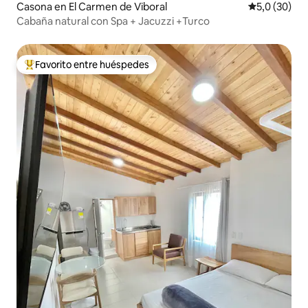
Casona en El Carmen de Viboral
Calificación
5,0 (30)
Cabaña natural con Spa + Jacuzzi +Turco
Favorito entre huéspedes
Favorito entre los huéspedes más destacados