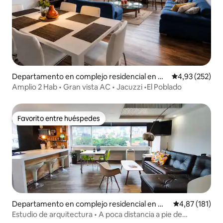
Departamento en complejo residencial en M
Calificación pr
4,93 (252)
edellín
Amplio 2 Hab • Gran vista AC • Jacuzzi •El Poblado
Favorito entre huéspedes
Favorito entre huéspedes
Departamento en complejo residencial en Ma
Calificación p
4,87 (181)
nila
Estudio de arquitectura • A poca distancia a pie de