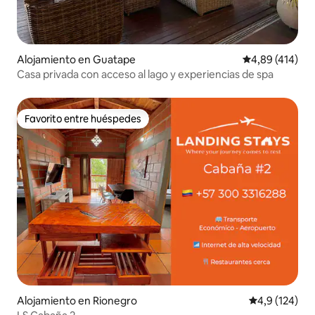
Alojamiento en Guatape
Calificación p
4,89 (414)
Casa privada con acceso al lago y experiencias de spa
Favorito entre huéspedes
Favorito entre huéspedes
Alojamiento en Rionegro
Calificación 
4,9 (124)