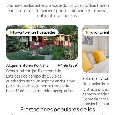
Los huéspedes están de acuerdo: estas estadías tienen
excelentes calificaciones por su ubicación y limpieza,
entre otros aspectos.
Favorito entre huéspedes
Favorito entre
Favorito entre los huéspedes más destacados
Favorito entre l
Alojamiento en Portland
Calificación promedio: 4,99 de 5
4,99 (289)
Casa rural con jardín escondido
Esta casa de campo de 850 pies
Suite de invitados
cuadrados tiene un siglo de antigüedad,
da independiente 
Habitación interm
pero fue completamente renovada
ukie
¡Entrada privada y
hace 12 años con muebles apropiados
espacio moderno y 
para la época, lo que le da una sensación
Cómoda cama Que
de época (y seguridad). Los productos
convierte en un so
del desayuno, el arte, los libros y una
Prestaciones populares de los
inteligente con ac
estufa de leña la hacen acogedora. Se
Video. Patio vallad