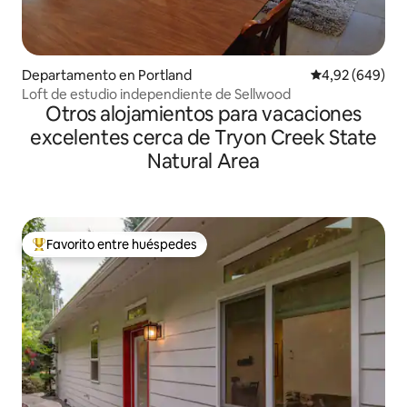
Departamento en Portland
Calificación pr
4,92 (649)
Loft de estudio independiente de Sellwood
Otros alojamientos para vacaciones
excelentes cerca de Tryon Creek State
Natural Area
Favorito entre huéspedes
Favorito entre los huéspedes más destacados