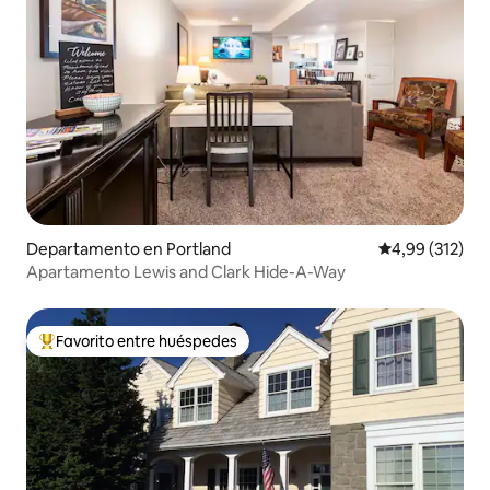
Departamento en Portland
Calificación p
4,99 (312)
Apartamento Lewis and Clark Hide-A-Way
Favorito entre huéspedes
Favorito entre los huéspedes más destacados