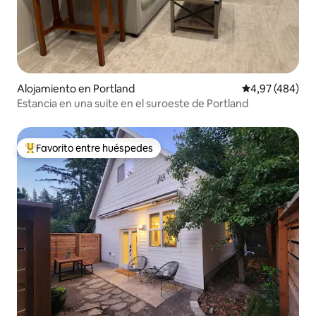
Alojamiento en Portland
Calificación pr
4,97 (484)
Estancia en una suite en el suroeste de Portland
Favorito entre huéspedes
Favorito entre los huéspedes más destacados