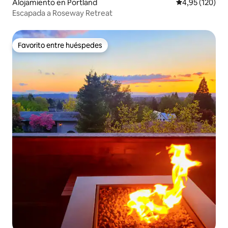
Alojamiento en Portland
Calificación p
4,95 (120)
Escapada a Roseway Retreat
Favorito entre huéspedes
Favorito entre huéspedes