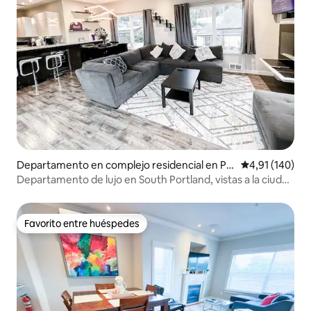
Departamento en complejo residencial en Po
Calificación p
4,91 (140)
rtland
Departamento de lujo en South Portland, vistas a la ciudad
y a la montaña
Favorito entre huéspedes
Favorito entre huéspedes