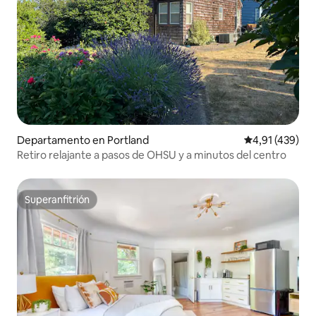
Departamento en Portland
Calificación p
4,91 (439)
Retiro relajante a pasos de OHSU y a minutos del centro
Superanfitrión
Superanfitrión