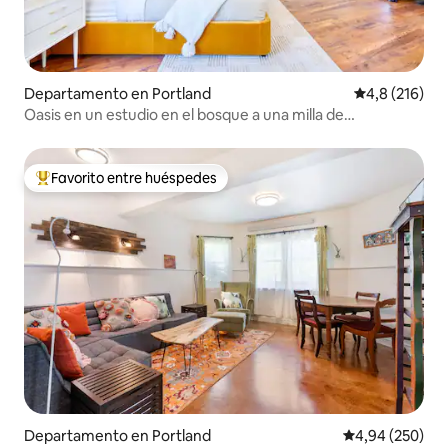
Departamento en Portland
Calificación 
4,8 (216)
Oasis en un estudio en el bosque a una milla de
Multnomah Village
Favorito entre huéspedes
Favorito entre los huéspedes más destacados
Departamento en Portland
Calificación pr
4,94 (250)