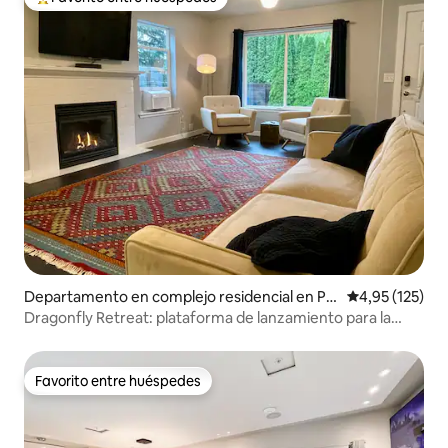
Favorito entre los huéspedes más destacados
Departamento en complejo residencial en Po
Calificación p
4,95 (125)
rtland
Dragonfly Retreat: plataforma de lanzamiento para la
aventura
Favorito entre huéspedes
Favorito entre huéspedes