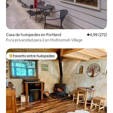
Casa de huéspedes en Portland
Calificación pr
4,99 (272)
Pura privacidad para 2 en Multnomah Village
Favorito entre huéspedes
Favorito entre los huéspedes más destacados