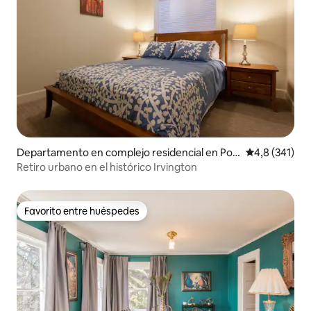
Departamento en complejo residencial en Por
Calificación 
4,8 (341)
tland
Retiro urbano en el histórico Irvington
Favorito entre huéspedes
Favorito entre huéspedes