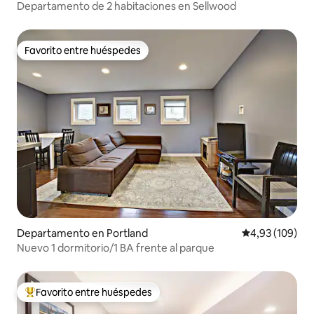
Departamento de 2 habitaciones en Sellwood
Favorito entre huéspedes
Favorito entre huéspedes
Departamento en Portland
Calificación pr
4,93 (109)
Nuevo 1 dormitorio/1 BA frente al parque
Favorito entre huéspedes
Favorito entre los huéspedes más destacados