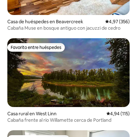
Casa de huéspedes en Beavercreek
Calificación pr
4,97 (356)
Cabaña Muse en bosque antiguo con jacuzzi de cedro
Favorito entre huéspedes
Favorito entre huéspedes
Casa rural en West Linn
Calificación p
4,94 (115)
Cabaña frente al río Willamette cerca de Portland