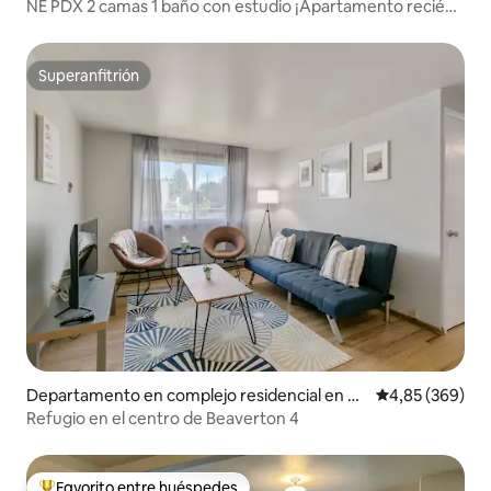
rtland
NE PDX 2 camas 1 baño con estudio ¡Apartamento recién
amueblado!
Superanfitrión
Superanfitrión
Departamento en complejo residencial en Be
Calificación pr
4,85 (369)
averton
Refugio en el centro de Beaverton 4
Favorito entre huéspedes