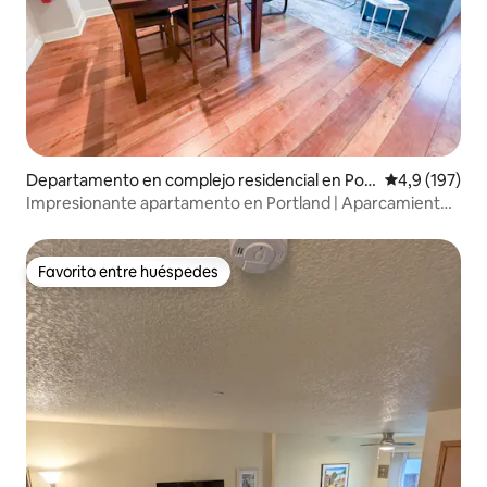
Departamento en complejo residencial en Por
Calificación 
4,9 (197)
tland
Impresionante apartamento en Portland | Aparcamiento,
río y restaurantes
Favorito entre huéspedes
Favorito entre huéspedes