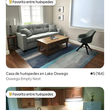
Favorito entre huéspedes
Favorito entre los huéspedes más destacados
Casa de huéspedes en Lake Oswego
Calificació
5 (164)
Oswego Empty Nest
Favorito entre huéspedes
Favorito entre los huéspedes más destacados