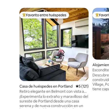
Favorito entre huéspedes
Favor
Favorito entre los huéspedes más destacados
Favorito
Alojamien
Escondite
Descubre
construid
Village, 
Casa de huéspedes en Portland
Calificación promedi
5 (121)
tiene cap
Retiro elegante en Belmont con vista a
con una c
los árboles y cama king
¡Experimenta lo extraño y maravilloso del
superior y
sureste de Portland desde una casa
A pocos p
serena y de nueva construcción en un
encantado