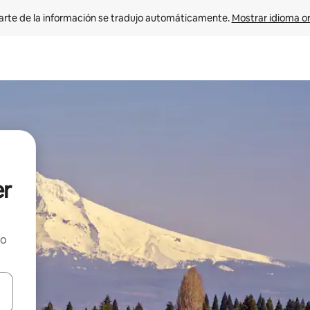
arte de la información se tradujo automáticamente. 
Mostrar idioma or
er
ho
on las teclas de flecha hacia arriba y hacia abajo o explorá deslizando