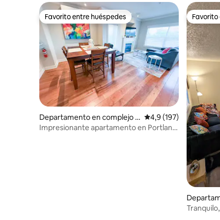
Favorito entre huéspedes
Favorito
Favorito entre huéspedes
Favorito
Departamento en complejo r
Calificación promedio:
4,9 (197)
esidencial en Portland
Impresionante apartamento en Portland
| Aparcamiento, río y restaurantes
Departam
residenci
Tranquilo