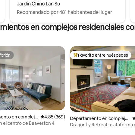
Jardín Chino Lan Su
Recomendado por 481 habitantes del lugar
amientos en complejos residenciales con
itrión
Favorito entre huéspedes
itrión
Favorito entre los huéspedes 
4,89 de 5. 401 evaluaciones
ento en complejo
Calificación promedio: 4,85 de 5. 369 evaluac
4,85 (369)
Departamento en complejo
C
al en Beaverton
n el centro de Beaverton 4
residencial en Portland
Dragonfly Retreat: plataforma 
lanzamiento para la aventura