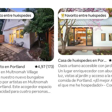
ito entre huéspedes
Favorito entre huéspedes
 entre los huéspedes más destacados
Favorito entre los huéspedes 
Casa de huéspedes en Portl
C
and
Oasis urbano accesible con jard
to en Portland
Calificación promedio: 4,97 de 5. 173 evaluac
4,97 (173)
ganador del premio AIA
Un lugar enriquecedor con ab
 en Multnomah Village
luz, vistas al jardín y acceso a la
 nuestro nuevo bungalow
comida de Portland. «¡El mejor Airbnb en
o por artistas en Multnomah
el que me he hospedado!» - C
Portland. Este acogedor espacio
o: 5 de 5. 121 evaluaciones
frecuente de los huéspedes. - Premio del
acidad para cuatro personas
Instituto Americano de Arquite
ama queen en la planta
diseñador Webster Wilson. - Se
 un sofá cama en la planta baja.
lujo y accesorios europeos. - Tr
asos encontrarás
calle arbolada del barrio de No
ras cafeterías, tiendas y un