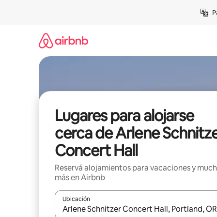
Ir
P
al
contenido
Lugares para alojarse
cerca de Arlene Schnitz
Concert Hall
Reservá alojamientos para vacaciones y muc
más en Airbnb
Ubicación
Cuando los resultados estén disponibles, navegá c