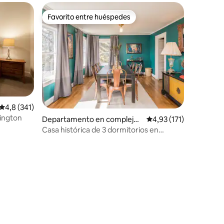
Favorito entre huéspedes
Favorito entre huéspedes
Calificación promedio: 4,8 de 5. 341 evaluaciones
4,8 (341)
vington
Departamento en complejo r
Calificación promedio:
4,93 (171)
esidencial en Portland
Casa histórica de 3 dormitorios en
Portland
iones