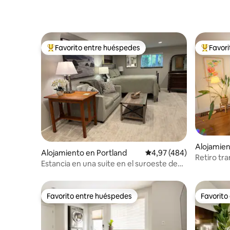
Favorito entre huéspedes
Favor
Favorito entre los huéspedes más destacados
Favorito
Alojamien
Alojamiento en Portland
Calificación promedio: 
4,97 (484)
Retiro tra
Estancia en una suite en el suroeste de
libre
Portland
Favorito entre huéspedes
Favorito
Favorito entre huéspedes
Favorito