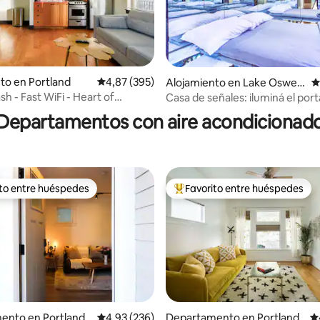
4,91 de 5. 226 evaluaciones
to en Portland
Calificación promedio: 4,87 de 5. 395 evaluac
4,87 (395)
Alojamiento en Lake Osweg
C
o
sh - Fast WiFi - Heart of
Casa de señales: iluminá el port
ne
Departamentos con aire acondicionad
ito entre huéspedes
Favorito entre huéspedes
 entre los huéspedes más destacados
Favorito entre los huéspedes 
ento en Portland
Calificación promedio: 4,93 de 5. 236 evaluac
4,93 (236)
Departamento en Portland
Ca