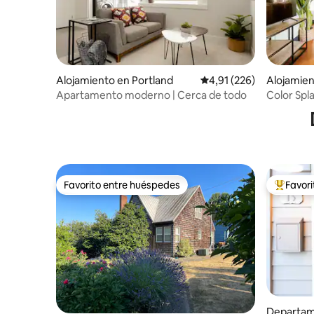
Alojamiento en Portland
Calificación promedio: 
4,91 (226)
Alojamien
Apartamento moderno | Cerca de todo
Color Spla
Hawthor
Favorito entre huéspedes
Favor
Favorito entre huéspedes
Favorito
Departam