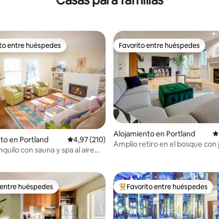
ito entre huéspedes
Favorito entre huéspedes
 entre los huéspedes más destacados
Favorito entre huéspedes
Alojamiento en Portland
C
to en Portland
Calificación promedio: 4,97 de 5. 210 evaluac
4,97 (210)
Amplio retiro en el bosque con 
4,97 de 5. 484 evaluaciones
nquilo con sauna y spa al aire
vistas
 entre huéspedes
Favorito entre huéspedes
 entre huéspedes
Favorito entre los huéspedes 