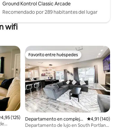
Ground Kontrol Classic Arcade
Recomendado por 289 habitantes del lugar
 wifi
Favorito entre huéspedes
más destacados
Favorito entre huéspedes
iones
alificación promedio: 4,95 de 5. 125 evaluaciones
4,95 (125)
Departamento en complejo
Calificación promedio: 
4,91 (140)
de
residencial en Portland
Departamento de lujo en South Portland,
vistas a la ciudad y a la montaña