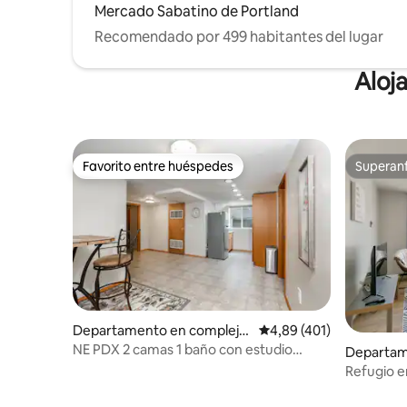
Mercado Sabatino de Portland
Recomendado por 499 habitantes del lugar
Aloj
Favorito entre huéspedes
Superanf
Favorito entre huéspedes
Superanf
Departamento en complejo
Calificación promedio: 
4,89 (401)
residencial en Portland
NE PDX 2 camas 1 baño con estudio
Departam
¡Apartamento recién amueblado!
residenci
Refugio e