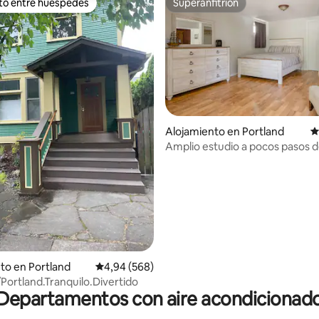
ito entre huéspedes
Superanfitrión
 entre los huéspedes más destacados
Superanfitrión
Alojamiento en Portland
C
Amplio estudio a pocos pasos 
4,94 de 5. 160 evaluaciones
Belmont y Hawthorne
to en Portland
Calificación promedio: 4,94 de 5. 568 evaluac
4,94 (568)
Portland.Tranquilo.Divertido
Departamentos con aire acondicionad