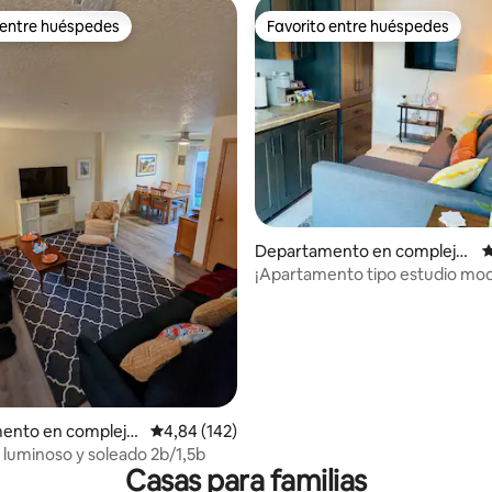
 entre huéspedes
Favorito entre huéspedes
 entre huéspedes
Favorito entre huéspedes
4,93 de 5. 171 evaluaciones
Departamento en complejo
C
residencial en Troutdale
¡Apartamento tipo estudio mo
cerca de Edgefield!
ento en complejo
Calificación promedio: 4,84 de 5. 142 evaluac
4,84 (142)
al en Wood Village
, luminoso y soleado 2b/1,5b
Casas para familias