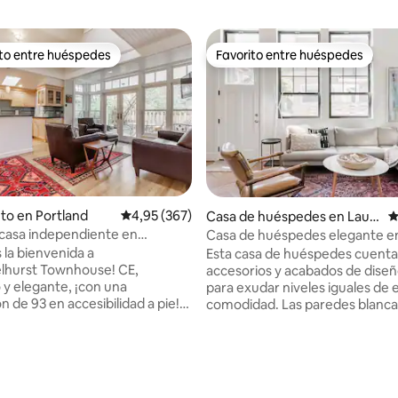
ito entre huéspedes
Favorito entre huéspedes
 entre los huéspedes más destacados
Favorito entre huéspedes
to en Portland
Calificación promedio: 4,95 de 5. 367 evaluac
4,95 (367)
Casa de huéspedes en Laur
C
elhurst
 casa independiente en
Casa de huéspedes elegante en
t, transitable a pie!
corazón de la ciudad
 la bienvenida a
Esta casa de huéspedes cuenta
lhurst Townhouse! CE,
accesorios y acabados de dise
 y elegante, ¡con una
para exudar niveles iguales de e
 de 93 en accesibilidad a pie!
comodidad. Las paredes blancas
 5,0 de 5. 121 evaluaciones
minosa y
suelos de madera en espiga y lo
el
techos abovedados crean un a
iba y baño completo --sala
natural y espacioso que fluye p
po "teatro" en la planta baja con
las habitaciones. De 1 nivel, apt
año queen y medio baño
personas con discapacidad, co