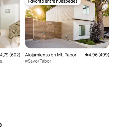
Favorito entre huéspedes
Favorito entre huéspedes
alificación promedio: 4,79 de 5. 602 evaluaciones
4,79 (602)
Alojamiento en Mt. Tabor
Calificación promedio: 
4,96 (499)
de
#SavorTabor
iones
o