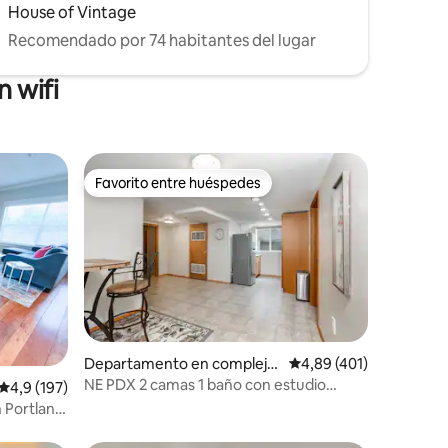
House of Vintage
Recomendado por 74 habitantes del lugar
 wifi
Favorito entre huéspedes
Favorito entre huéspedes
iones
Departamento en complejo
Calificación promedio: 
4,89 (401)
residencial en North Portlan
NE PDX 2 camas 1 baño con estudio
Calificación promedio: 4,9 de 5. 197 evaluaciones
4,9 (197)
d
¡Apartamento recién amueblado!
 Portland
tes