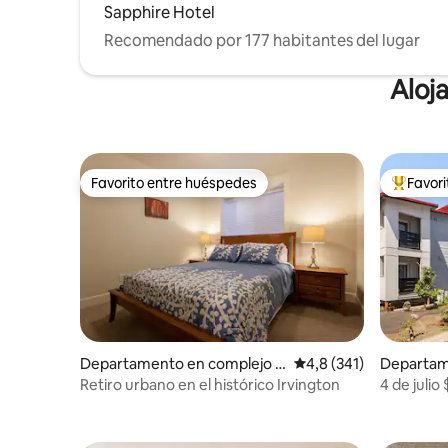
Sapphire Hotel
Recomendado por 177 habitantes del lugar
Aloj
Favorito entre huéspedes
Favor
Favorito entre huéspedes
Favorito
Departamento en complejo r
Calificación promedio:
4,8 (341)
Departam
esidencial en Northeast Portl
residenci
Retiro urbano en el histórico Irvington
4 de julio
and
rtland