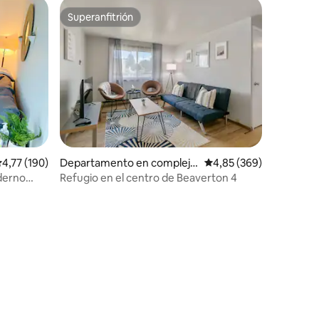
Superanfitrión
Superanfitrión
alificación promedio: 4,77 de 5. 190 evaluaciones
4,77 (190)
Departamento en complejo
Calificación promedio: 
4,85 (369)
residencial en Beaverton
derno
Refugio en el centro de Beaverton 4
iones