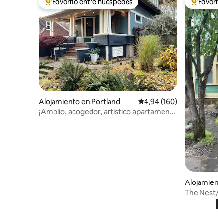
Favorito entre huéspedes
Favor
Favorito entre los huéspedes más destacados
Favorito
Alojamiento en Portland
Calificación promedio: 
4,94 (160)
¡Amplio, acogedor, artístico apartamento
con estufa y baño nuevos!
Alojamien
The Nest/