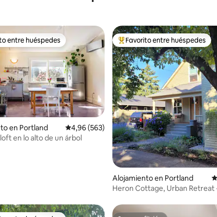
ito entre huéspedes
Favorito entre huéspedes
 entre los huéspedes más destacados
Favorito entre los huéspedes 
4,98 de 5. 119 evaluaciones
to en Portland
Calificación promedio: 4,96 de 5. 563 evaluac
4,96 (563)
ft en lo alto de un árbol
Alojamiento en Portland
C
Heron Cottage, Urban Retreat
tamaño king