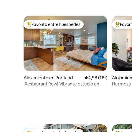
Favorito entre huéspedes
Favor
Favorito entre los huéspedes más destacados
Favorito
Alojamiento en Portland
Calificación promedio: 
4,98 (119)
Alojamien
¡Restaurant Row! Vibrante estudio en
Hermoso lo
Lauralhurst