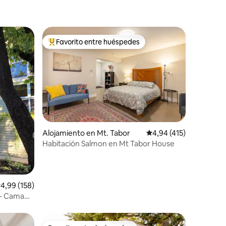
Favorito entre huéspedes
más destacados
Favorito entre los huéspedes más destacados
iones
Alojamiento en Mt. Tabor
Calificación promedio: 
4,94 (415)
Habitación Salmon en Mt Tabor House
alificación promedio: 4,99 de 5. 158 evaluaciones
4,99 (158)
 - Cama