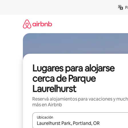
Ir
P
al
contenido
Lugares para alojarse
cerca de Parque
Laurelhurst
Reservá alojamientos para vacaciones y muc
más en Airbnb
Ubicación
Cuando los resultados estén disponibles, navegá c