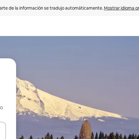
arte de la información se tradujo automáticamente. 
Mostrar idioma or
ho
on las teclas de flecha hacia arriba y hacia abajo o explorá deslizando