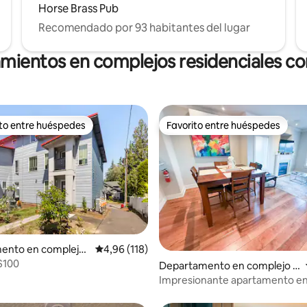
Horse Brass Pub
Recomendado por 93 habitantes del lugar
amientos en complejos residenciales con
ito entre huéspedes
Favorito entre huéspedes
 entre los huéspedes más destacados
Favorito entre huéspedes
 4,8 de 5. 341 evaluaciones
ento en complejo
Calificación promedio: 4,96 de 5. 118 evaluac
4,96 (118)
al en Southwest Po
 $100
Departamento en complejo r
esidencial en Southwest Portl
Impresionante apartamento en
and
| Aparcamiento, río y restauran