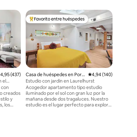
Departam
Favorito entre huéspedes
Favorit
Favorito entre los huéspedes más destacados
Favorit
Kerns Ur
• Aire ac
✨ Acoged
para mascot
queen en 
🍳 Cocina
utensilio
apto par
wifi rápi
❄️ Aire a
iones
alificación promedio: 4,95 de 5. 437 evaluaciones
4,95 (437)
Casa de huéspedes en Portl
Calificación promedio: 
4,94 (140)
una como
and
 el
Estudio con jardín en Laurelhurst
Lavadora
 con
Acogedor apartamento tipo estudio
lugar ♿ A
ño creados
iluminado por el sol con gran luz por la
con pasil
stilo y
mañana desde dos tragaluces. Nuestro
mascotas
, los
estudio es el lugar perfecto para explorar
tiendas d
s altos
Portland. Estamos a pocos pasos de lo
en la call
mbiente
mejor del sureste histórico de Portland:
or todas
las calles Belmont, Stark, Burnside,
o para
Hawthorne y Division. Muchos de los
n ducha
queridos restaurantes, bares y cafeterías