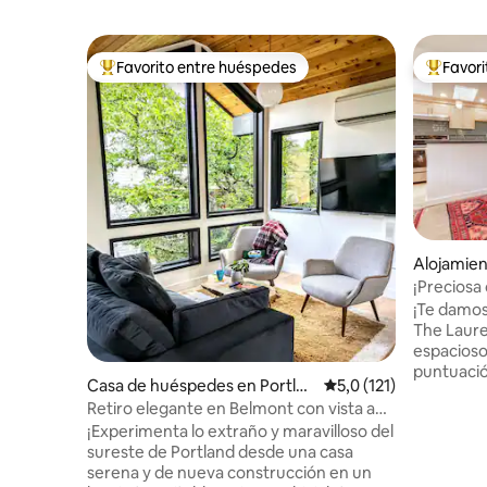
Favorito entre huéspedes
Favor
Favorito entre los huéspedes más destacados
Favorito
Alojamien
¡Preciosa
Laurelhurs
¡Te damos
The Laure
espacioso
puntuación
Casa de huéspedes en Portlan
Calificación promedio:
5,0 (121)
Disfruta de: -- sala de estar lu
d
Retiro elegante en Belmont con vista a
espaciosa -- acogedora recámara en 
los árboles y cama king
¡Experimenta lo extraño y maravilloso del
piso de arr
sureste de Portland desde una casa
privada ti
serena y de nueva construcción en un
cama tam