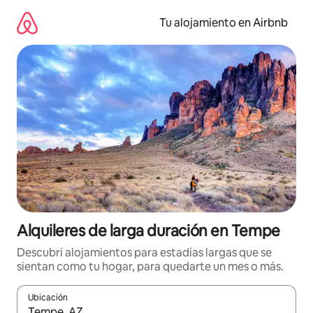
Ir
al
Tu alojamiento en Airbnb
contenido
Alquileres de larga duración en Tempe
Descubrí alojamientos para estadías largas que se
sientan como tu hogar, para quedarte un mes o más.
Ubicación
Cuando los resultados estén disponibles, navegá con las teclas 