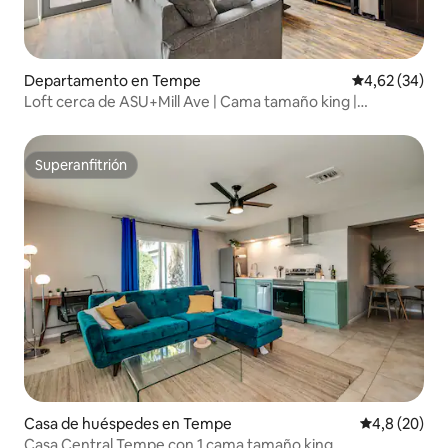
Departamento en Tempe
Calificación p
4,62 (34)
Loft cerca de ASU+Mill Ave | Cama tamaño king |
Piscina+Spa+Gimnasio
Superanfitrión
Superanfitrión
Casa de huéspedes en Tempe
Calificación
4,8 (20)
Casa Central Tempe con 1 cama tamaño king