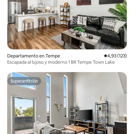
Departamento en Tempe
Calificación p
4,93 (123)
Escapada al lujoso y moderno 1 BR Tempe Town Lake
Superanfitrión
Superanfitrión