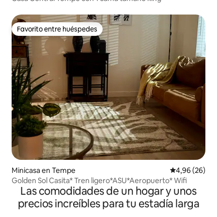
Favorito entre huéspedes
Favorito entre huéspedes
Minicasa en Tempe
Calificación p
4,96 (26)
Golden Sol Casita* Tren ligero*ASU*Aeropuerto* Wifi
Las comodidades de un hogar y unos
precios increíbles para tu estadía larga