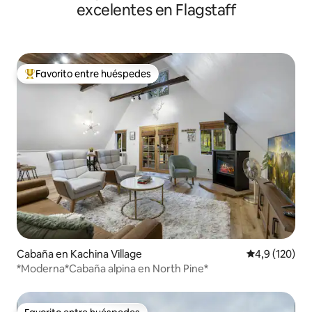
excelentes en Flagstaff
Favorito entre huéspedes
Favorito entre los huéspedes más destacados
Cabaña en Kachina Village
Calificación 
4,9 (120)
*Moderna*Cabaña alpina en North Pine*