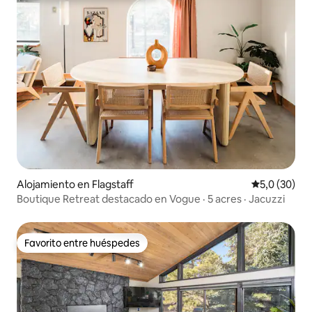
Alojamiento en Flagstaff
Calificación
5,0 (30)
Boutique Retreat destacado en Vogue · 5 acres · Jacuzzi
Favorito entre huéspedes
Favorito entre huéspedes