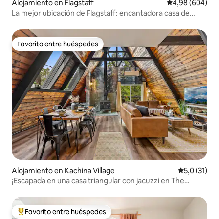
Alojamiento en Flagstaff
Calificación pr
4,98 (604)
La mejor ubicación de Flagstaff: encantadora casa de
huéspedes
Favorito entre huéspedes
Favorito entre huéspedes
Alojamiento en Kachina Village
Calificación
5,0 (31)
¡Escapada en una casa triangular con jacuzzi en The
Needles!
Favorito entre huéspedes
Favorito entre los huéspedes más destacados