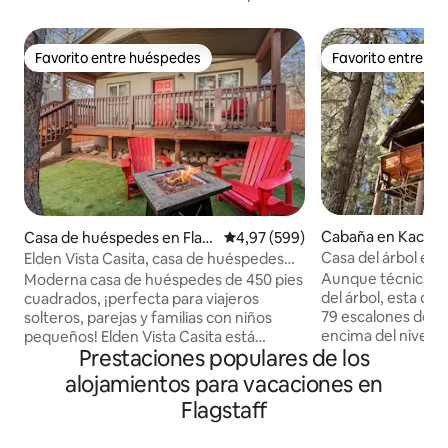
Favorito entre huéspedes
Favorito entre h
Favorito entre huéspedes
Favorito entre h
Cabaña en Kachina
Casa de huéspedes en Flag
Calificación promedio: 4,97 de 5
4,97 (599)
staff
Casa del árbol en 
Elden Vista Casita, casa de huéspedes
«minicasa» con aire acondicionado
Aunque técnicame
Moderna casa de huéspedes de 450 pies
del árbol, esta ca
cuadrados, ¡perfecta para viajeros
79 escalones de al
solteros, parejas y familias con niños
encima del nivel d
pequeños! Elden Vista Casita está
Prestaciones populares de los
de pinos ponderosa. Una vez dent
convenientemente ubicada en una
esta acogedora y t
ubicación céntrica en la base del monte
alojamientos para vacaciones en
sentirás como si e
Elden, ubicada en el patio trasero de los
Flagstaff
casa del árbol privada. Ubic
anfitriones, a 16 pies de la casa principal.
Kachina Village, a 
Disfruta de la casa de huéspedes