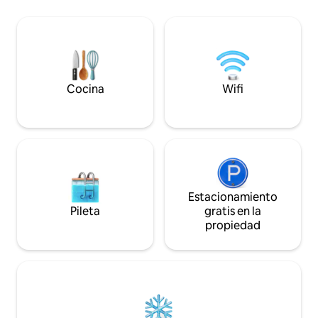
sur del centro de F
independiente con todas sus
disfrutar de cielo
comodidades: aire acondicionado,
tranquilas mientra
calefacción, entrada independiente,
las atracciones de Flags
terraza, parrilla, chimenea y pequeño
cuenta que tenés q
patio privado. A pocos pasos de rutas de
escalones y cruza
ciclismo y senderismo por el bosque y a
sobre Pumphouse
pocos minutos de NAU, el centro de la
Cocina
Wifi
ciudad, tiendas y restaurantes.
Estacionamiento
Pileta
gratis en la
propiedad