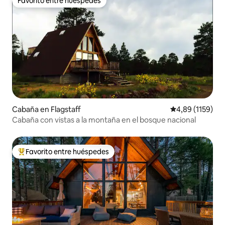
Favorito entre huéspedes
Favorito entre huéspedes
Cabaña en Flagstaff
Calificación pr
4,89 (1159)
Cabaña con vistas a la montaña en el bosque nacional
Favorito entre huéspedes
Favorito entre los huéspedes más destacados