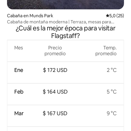
Cabaña en Munds Park
Calificación
5,0 (25)
Cabaña de montaña moderna | Terraza, mesas para
¿Cuál es la mejor época para visitar
fogatas y bicicletas
Flagstaff?
Mes
Precio
Temp.
promedio
promedio
Ene
$ 172 USD
2 °C
Feb
$ 164 USD
5 °C
Mar
$ 167 USD
9 °C