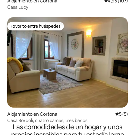
Alojamiento en Cortona
Calificación p
4,95 (107)
Casa Lucy
Favorito entre huéspedes
Favorito entre huéspedes
Alojamiento en Cortona
Calificac
5 (5)
Casa Bordoli, cuatro camas, tres baños
Las comodidades de un hogar y unos
precios increíbles para tu estadía larga