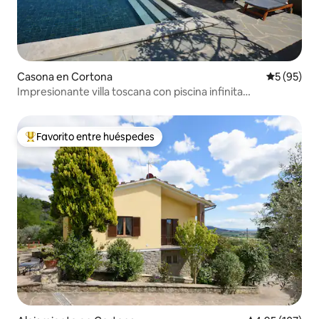
Casona en Cortona
Calificaci
5 (95)
Impresionante villa toscana con piscina infinita
panorámica
Favorito entre huéspedes
Favorito entre los huéspedes más destacados