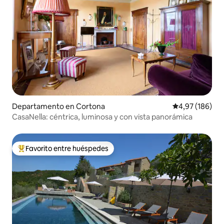
Departamento en Cortona
Calificación pr
4,97 (186)
CasaNella: céntrica, luminosa y con vista panorámica
Favorito entre huéspedes
Favorito entre los huéspedes más destacados