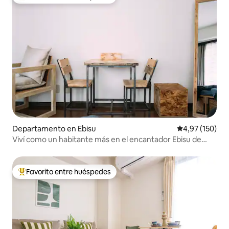
Favorito entre los huéspedes más destacados
Departamento en Ebisu
Calificación p
4,97 (150)
Viví como un habitante más en el encantador Ebisu de
Tokio
Favorito entre huéspedes
Favorito entre los huéspedes más destacados