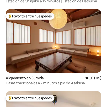
Estación de Shinjuku a 15 minutos | Estación de Hatsudai a
8 minutos | Estación de Shibuya a 20 minutos | Cerezo en
flor
Favorito entre huéspedes
Favorito entre los huéspedes más destacados
Alojamiento en Sumida
Calificación 
5,0 (115)
Casas tradicionales a 7 minutos a pie de Asakusa
Favorito entre huéspedes
Favorito entre los huéspedes más destacados