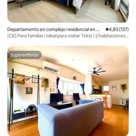
Departamento en complejo residencial en Mi
Calificación p
4,83 (137)
nato-ku
[C6] Para familias | Ideal para visitar Tokio | 2 habitaciones
en Minato-ku | Cerca de la Torre de Tokio | Cerca de la
estación y con conexión directa al aeropuerto | Zona
residencial tranquila
Superanfitrión
Superanfitrión