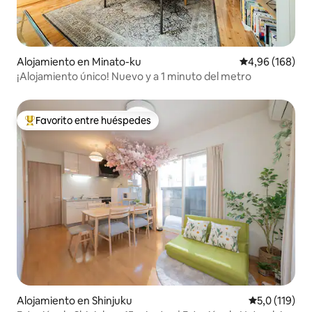
Alojamiento en Minato-ku
Calificación pr
4,96 (168)
¡Alojamiento único! Nuevo y a 1 minuto del metro
Favorito entre huéspedes
Favorito entre los huéspedes más destacados
Alojamiento en Shinjuku
Calificación 
5,0 (119)