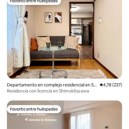
Favorito entre huéspedes
Favorito entre huéspedes
Departamento en complejo residencial en Se
Calificación p
4,78 (237)
tagaya
Residencia con licencia en Shimokitazawa
Favorito entre huéspedes
Favorito entre huéspedes