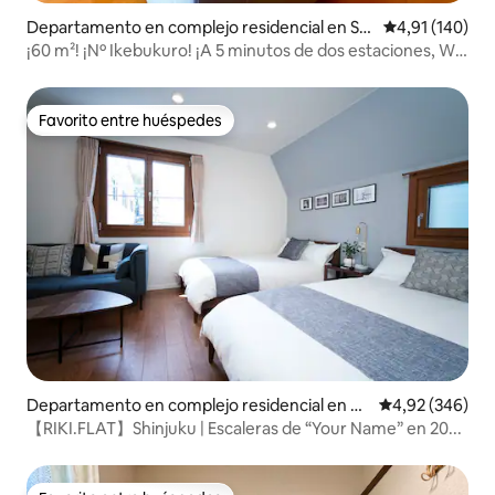
Departamento en complejo residencial en Shi
Calificación p
4,91 (140)
njuku
¡60 m²! ¡Nº Ikebukuro! ¡A 5 minutos de dos estaciones, Wi-
Fi fijo!
Favorito entre huéspedes
Favorito entre huéspedes
Departamento en complejo residencial en Sh
Calificación pr
4,92 (346)
injuku
【RIKI.FLAT】Shinjuku | Escaleras de “Your Name” en 20...