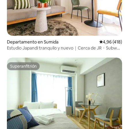
Departamento en Sumida
Calificación p
4,96 (418)
Estudio Japandi tranquilo y nuevo｜Cerca de JR・Subway
｜Lavado y secado todo en uno｜Ascensor｜
Almacenamiento de equipaje
Superanfitrión
Superanfitrión