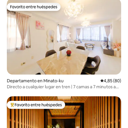
Favorito entre huéspedes
Favorito entre huéspedes
Departamento en Minato-ku
Calificación p
4,85 (80)
Directo a cualquier lugar en tren | 7 camas a 7 minutos a
pie de Shinbashi para hasta 11 personas
Favorito entre huéspedes
Favorito entre los huéspedes más destacados