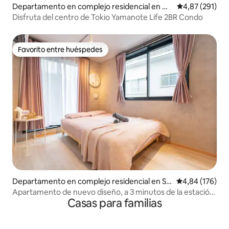
Departamento en complejo residencial en Go
Calificación p
4,87 (291)
tanda
Disfruta del centro de Tokio Yamanote Life 2BR Condo
Favorito entre huéspedes
Favorito entre huéspedes
Departamento en complejo residencial en Shi
Calificación pr
4,84 (176)
njuku
Apartamento de nuevo diseño, a 3 minutos de la estación
Casas para familias
de Shin-Okubo