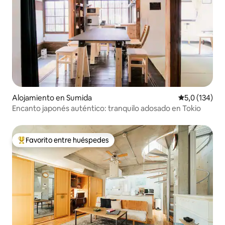
Alojamiento en Sumida
Calificación 
5,0 (134)
Encanto japonés auténtico: tranquilo adosado en Tokio
Favorito entre huéspedes
Favorito entre los huéspedes más destacados