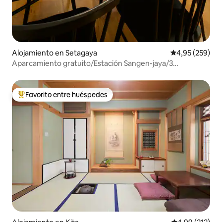
Alojamiento en Setagaya
Calificación pr
4,95 (259)
Aparcamiento gratuito/Estación Sangen-jaya/3
dormitorios
Favorito entre huéspedes
Favorito entre los huéspedes más destacados