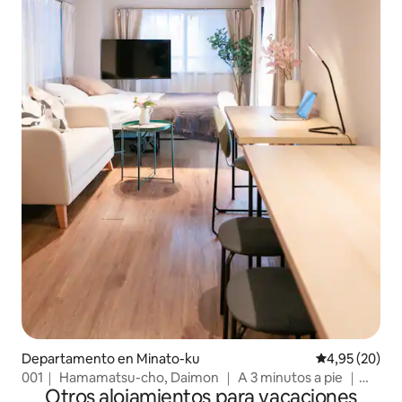
Departamento en Minato-ku
Calificación p
4,95 (20)
001｜ Hamamatsu-cho, Daimon ｜ A 3 minutos a pie ｜
Otros alojamientos para vacaciones
Conexión directa con el aeropuerto ｜ Cerca de la Torre