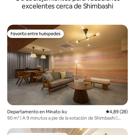
de Tokio
excelentes cerca de Shimbashi
Favorito entre huéspedes
Favorito entre huéspedes
Departamento en Minato-ku
Calificación p
4,89 (28)
90 m² | A 9 minutos a pie de la estación de Shimbashi |
Conexión directa a los principales lugares de interés
turístico, como el aeropuerto, Shibuya, Shinjuku y Asakusa