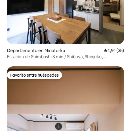
Departamento en Minato-ku
Calificación 
4,91 (35)
Estación de Shimbashi 8 min / Shibuya, Shinjuku,
Akihabara
Favorito entre huéspedes
Favorito entre huéspedes