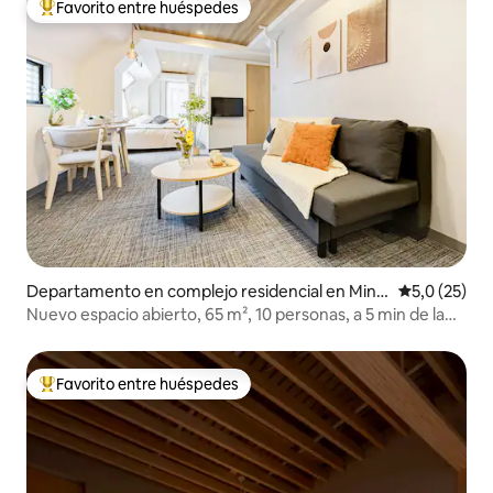
| A poca distancia a pie de Ginza y de la Torre de Tokio |
Favorito entre huéspedes
Favorito entre los huéspedes más destacados
2 habitaciones
Departamento en complejo residencial en Mina
Calificación
5,0 (25)
to-ku
Nuevo espacio abierto, 65 m², 10 personas, a 5 min de la
estación, a pasos de Ginza
Favorito entre huéspedes
Favorito entre los huéspedes más destacados