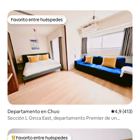
Favorito entre huéspedes
Favorito entre huéspedes
Departamento en Chuo
Calificación 
4,9 (413)
Sección L Ginza East, departamento Premier de un
dormitorio.
Favorito entre huéspedes