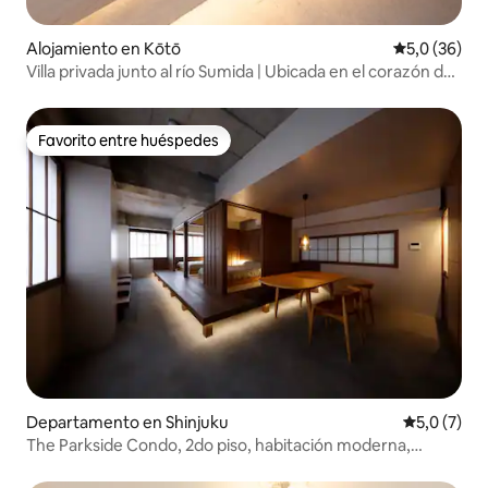
Alojamiento en Kōtō
Calificación
5,0 (36)
Villa privada junto al río Sumida | Ubicada en el corazón de
Tokio, cerca de Nihonbashi, Asakusa y Ryogoku |
Alojamiento japonés moderno
Favorito entre huéspedes
Favorito entre huéspedes
Departamento en Shinjuku
Calificació
5,0 (7)
The Parkside Condo, 2do piso, habitación moderna,
elegante y sofisticada