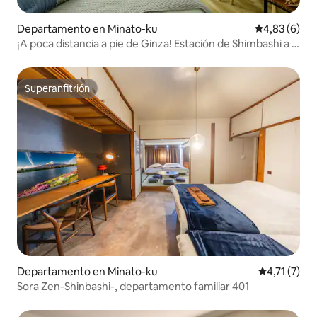
Departamento en Minato-ku
Calificación
4,83 (6)
¡A poca distancia a pie de Ginza! Estación de Shimbashi a 3
minutos | Conexión directa con Haneda y Narita |
Totalmente amueblado y equipado con
electrodomésticos | Tokyo Shimbashi 579, 3.
Superanfitrión
Superanfitrión
Departamento en Minato-ku
Calificación
4,71 (7)
Sora Zen-Shinbashi-, departamento familiar 401