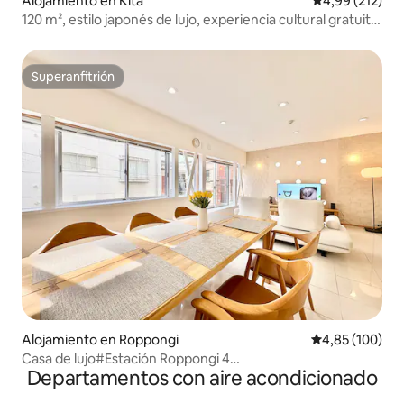
Alojamiento en Kita
Calificación p
4,99 (212)
120 m², estilo japonés de lujo, experiencia cultural gratuita,
jacuzzi
Superanfitrión
Superanfitrión
Alojamiento en Roppongi
Calificación pr
4,85 (100)
Casa de lujo#Estación Roppongi 4
Departamentos con aire acondicionado
minutos#Estacionamiento gratuito#7 personas