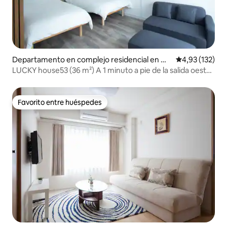
Departamento en complejo residencial en Me
Calificación p
4,93 (132)
guro
LUCKY house53 (36 m²) A 1 minuto a pie de la salida oeste
de la estación de JR Meguro
Favorito entre huéspedes
Favorito entre huéspedes