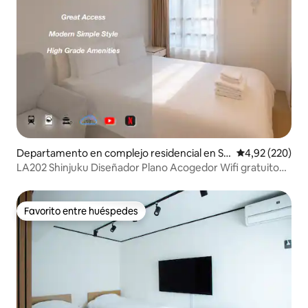
Departamento en complejo residencial en Sh
Calificación pr
4,92 (220)
injuku
LA202 Shinjuku Diseñador Plano Acogedor Wifi gratuito
25㎡
Favorito entre huéspedes
Favorito entre huéspedes