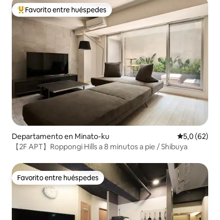
Favorito entre huéspedes
Favorito entre los huéspedes más destacados
Departamento en Minato-ku
Calificación
5,0 (62)
【2F APT】Roppongi Hills a 8 minutos a pie / Shibuya
Favorito entre huéspedes
Favorito entre huéspedes