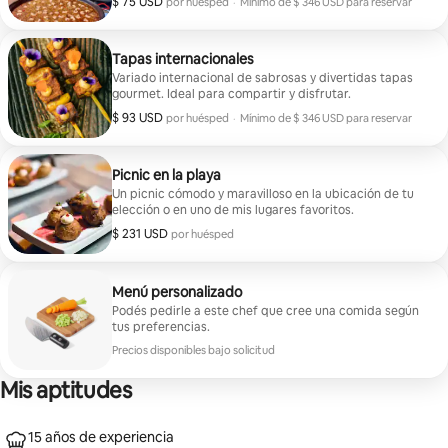
$ 75 USD
$ 75 USD por huésped
por huésped
·
Mínimo de $ 346 USD para reservar
Mínimo de $ 346 USD para reservar
Tapas internacionales
Variado internacional de sabrosas y divertidas tapas
gourmet. Ideal para compartir y disfrutar.
$ 93 USD
$ 93 USD por huésped
por huésped
·
Mínimo de $ 346 USD para reservar
Mínimo de $ 346 USD para reservar
Picnic en la playa
Un picnic cómodo y maravilloso en la ubicación de tu
elección o en uno de mis lugares favoritos.
$ 231 USD
$ 231 USD por huésped
por huésped
Menú personalizado
Podés pedirle a este chef que cree una comida según
tus preferencias.
Precios disponibles bajo solicitud
Mis aptitudes
15 años de experiencia