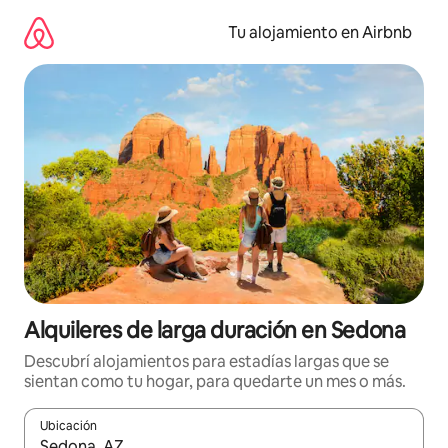
Ir
al
Tu alojamiento en Airbnb
contenido
Alquileres de larga duración en Sedona
Descubrí alojamientos para estadías largas que se
sientan como tu hogar, para quedarte un mes o más.
Ubicación
Cuando los resultados estén disponibles, navegá con las teclas 