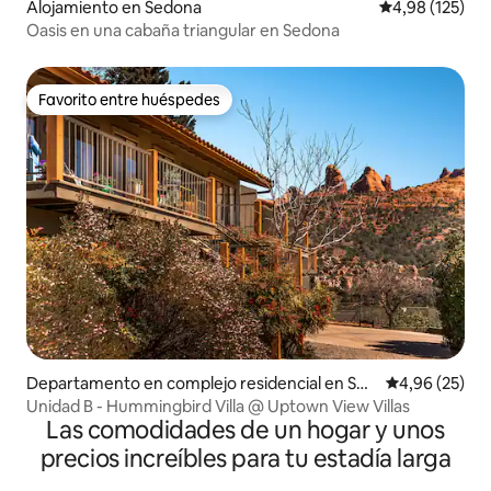
Alojamiento en Sedona
Calificación p
4,98 (125)
Oasis en una cabaña triangular en Sedona
Favorito entre huéspedes
Favorito entre huéspedes
Departamento en complejo residencial en Sed
Calificación p
4,96 (25)
ona
Unidad B - Hummingbird Villa @ Uptown View Villas
Las comodidades de un hogar y unos
precios increíbles para tu estadía larga