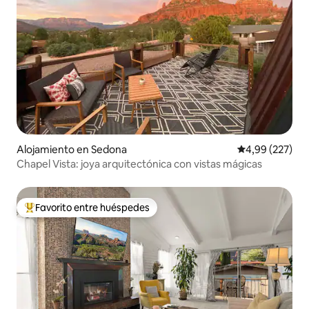
Alojamiento en Sedona
Calificación pr
4,99 (227)
Chapel Vista: joya arquitectónica con vistas mágicas
Favorito entre huéspedes
Favorito entre los huéspedes más destacados