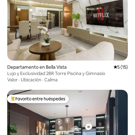
Departamento en Bella Vista
Calificaci
5 (15)
Lujo y Exclusividad 2BR Torre Piscina y Gimnasio
Valor
·
Ubicación
·
Calma
Favorito entre huéspedes
Favorito entre los huéspedes más destacados