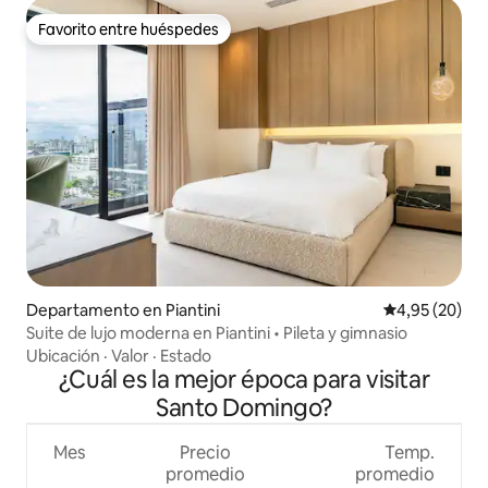
Favorito entre huéspedes
Favorito entre huéspedes
Departamento en Piantini
Calificación p
4,95 (20)
Suite de lujo moderna en Piantini • Pileta y gimnasio
Ubicación
·
Valor
·
Estado
¿Cuál es la mejor época para visitar
Santo Domingo?
Mes
Precio
Temp.
promedio
promedio