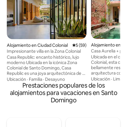
Alojamiento en Ci
Alojamiento en Ciudad Colonial
Calificación promedio: 5 de 
5 (59)
Casa Aurelia + pil
Impresionante villa en la Zona Colonial
personas
Ubicada en el cora
Casa Republic: encanto histórico, lujo
Colonial, esta casa 
moderno Ubicada en la icónica Zona
bellamente restau
Colonial de Santo Domingo, Casa
arquitectura colon
Republic es una joya arquitectónica de 4
ambiente fresco y mo
suites donde el patrimonio colonial se
Ubicación
·
Limpie
Ubicación
·
Familia
·
Desayuno
Santa Bárbara cue
encuentra con el diseño
Prestaciones populares de los
departamentos c
contemporáneo. Refrescate en tu pileta
alojamientos para vacaciones en Santo
diseñados que ro
privada, relajate en la terraza de la
Domingo
impresionante pis
azotea o en elegantes espacios
exclusivamente p
interiores y exteriores diseñados para
huéspedes. Disfrutá de una estadía
ofrecer comodidad y estilo. Con espacio
inolvidable en un 
para hasta 8 personas, este alojamiento
patrimonio se une 
único ofrece un refugio refinado en el
ideal para relajars