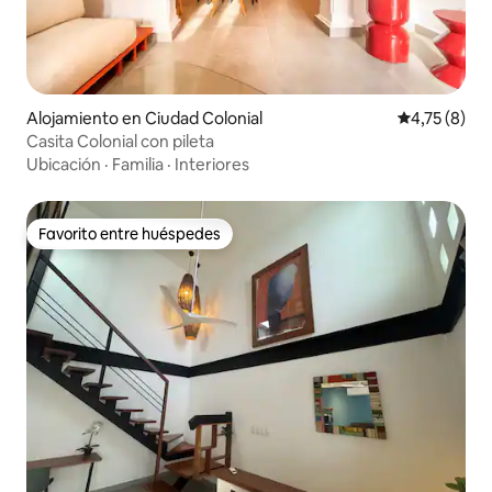
Alojamiento en Ciudad Colonial
Calificación
4,75 (8)
Casita Colonial con pileta
Ubicación
·
Familia
·
Interiores
Favorito entre huéspedes
Favorito entre huéspedes