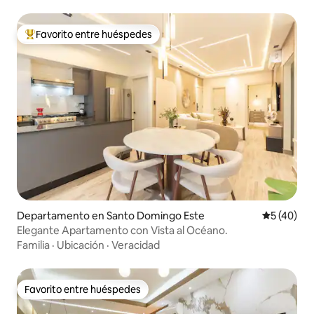
Favorito entre huéspedes
Favorito entre los huéspedes más destacados
Departamento en Santo Domingo Este
Calificaci
5 (40)
Elegante Apartamento con Vista al Océano.
Familia
·
Ubicación
·
Veracidad
Favorito entre huéspedes
Favorito entre huéspedes