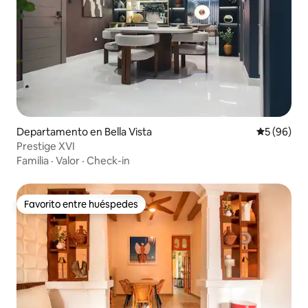
Departamento en Bella Vista
Calificaci
5 (96)
Prestige XVI
Familia
·
Valor
·
Check-in
Favorito entre huéspedes
Favorito entre huéspedes