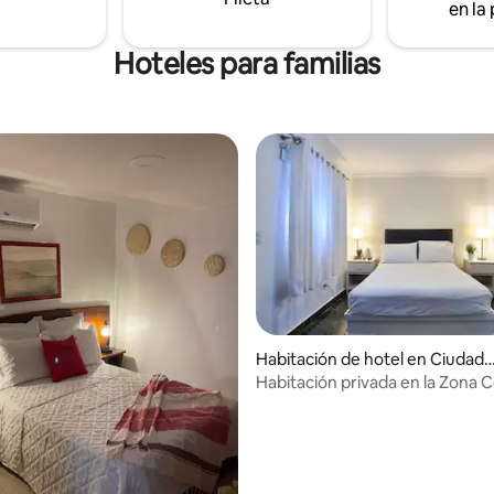
en la
Hoteles para familias
Habitación de hotel en Ciudad
Colonial
Habitación privada en la Zona Co
Caminá a todas partes
 4,73 de 5. 49 evaluaciones