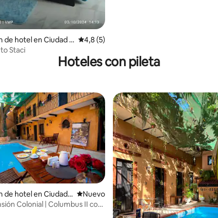
n de hotel en Ciudad C
Calificación promedio: 4,8 de 5. 5 evaluac
4,8 (5)
to Staci
Hoteles con pileta
n de hotel en Ciudad
Lugar nuevo para alojarse
Nuevo
sión Colonial | Columbus II con
 4,13 de 5. 30 evaluaciones