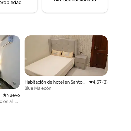
 propiedad
Habitación de hotel en Santo D
Calificación promedi
4,67 (3)
omingo
Blue Malecón
Lugar nuevo para alojarse
Nuevo
lonial |