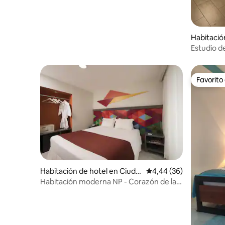
Habitació
Domingo
Estudio d
Favorito
Favorito
Habitación de hotel en Ciuda
Calificación promedio:
4,44 (36)
d Colonial
Habitación moderna NP - Corazón de la
zona colonial