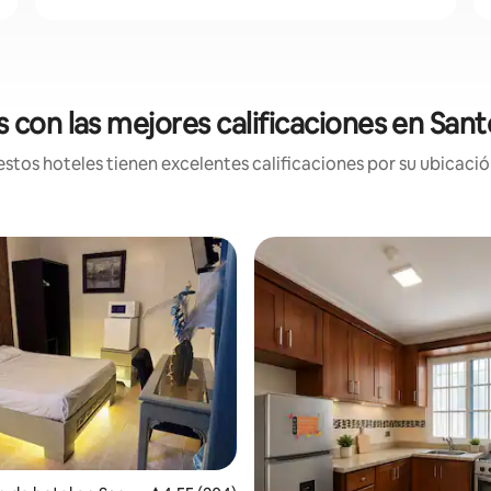
s con las mejores calificaciones en Sa
stos hoteles tienen excelentes calificaciones por su ubicación
: 4,67 de 5. 3 evaluaciones