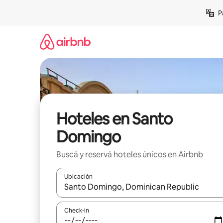
Ir
P
al
contenido
Hoteles en Santo
Domingo
Buscá y reservá hoteles únicos en Airbnb
Ubicación
Cuando los resultados estén disponibles, navegá c
Check-in