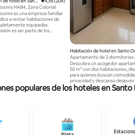
n de hotel en Sant
Calificación promedio: 4,55 de 5. 204 evaluac
4,55 (204)
o
Rooms HAB4, Zona Colonial
Rooms es una empresa familiar
dica a rentar habitaciones de
mpletamente equipadas.
isión es ser parte de los
mentos de nuestros clientes.
 en una zona completamente
, próximos al malecón de Santo
Habitación de hotel en Santo 
en la calle el número #7, zona
ingo
Apartamento de 2 dormitorios
Aquí podrás disfrutar de un
terraza
Descubra un acogedor aparta
ranquilo y cómodo, pero a la
50 m² con dos habitaciones, di
ás estar bastante cerca de
para quienes buscan comodida
ares, el mar, parques,
privacidad y descanso después
 de comida rápida, entre otros.
ones populares de los hoteles en Sant
explorar la ciudad junto a su fam
amigos. Ubicado en la parte sup
edificio, este apartamento ofr
tranquilidad excepcional y una 
privilegiada. Su terraza privada 
a la calle permite disfrutar del
la Zona Colonial mientras per
alejado del bullicio de las áreas
Estacion
concurridas.
Pileta