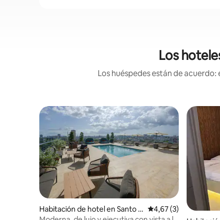
Los hotele
Los huéspedes están de acuerdo: e
Habitación de hotel en Santo D
Calificación promedio
4,67 (3)
omingo
Moderna, de lujo y ejecutiva con vista a la