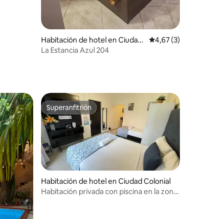
iones
Habitación de hotel en Ciudad
Calificación promedi
4,67 (3)
Colonial
La Estancia Azul 204
Superanfitrión
Superanfitrión
Habitación de hotel en Ciudad Colonial
Habitación privada con piscina en la zona
colonial