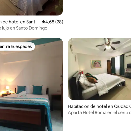
n de hotel en Santo
Calificación promedio: 4,68 de 5. 28 evaluac
4,68 (28)
e lujo en Santo Domingo
 entre huéspedes
 entre huéspedes
 4,44 de 5. 36 evaluaciones
Habitación de hotel en Ciudad 
onial
Aparta Hotel Roma en el centro
Zona Colonial