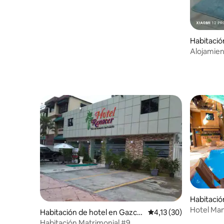
Habitació
olonial
Alojamien
Habitació
Colonial
Hotel Man
Habitación de hotel en Gazcu
Calificación promedio:
4,13 (30)
desayuno
e
Habitación Matrimonial #9