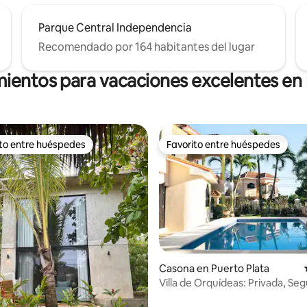
Parque Central Independencia
Recomendado por 164 habitantes del lugar
mientos para vacaciones excelentes en 
ito entre huéspedes
Favorito entre huéspedes
 entre los huéspedes más destacados
Favorito entre huéspedes
 4,94 de 5. 68 evaluaciones
Casona en Puerto Plata
Villa de Orquídeas: Privada, Seg
Tranquila