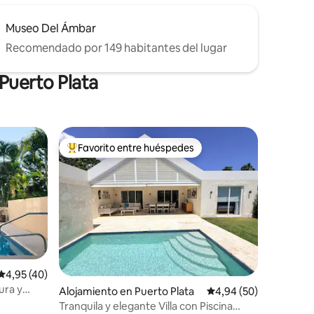
Museo Del Ámbar
Recomendado por 149 habitantes del lugar
Puerto Plata
Favorito entre huéspedes
Favorito entre los huéspedes más destacados
Calificación promedio: 4,95 de 5. 40 evaluaciones
4,95 (40)
ura y
Alojamiento en Puerto Plata
Calificación promedio:
4,94 (50)
Tranquila y elegante Villa con Piscina