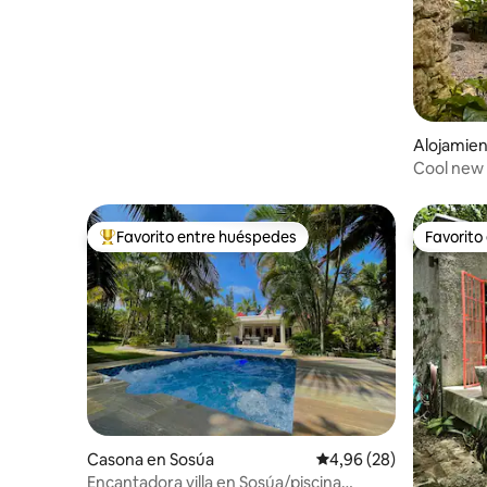
Alojamie
Cool new 
Favorito entre huéspedes
Favorito
Favorito entre los huéspedes más destacados
Favorito
Casona en Sosúa
Calificación promedio:
4,96 (28)
Encantadora villa en Sosúa/piscina