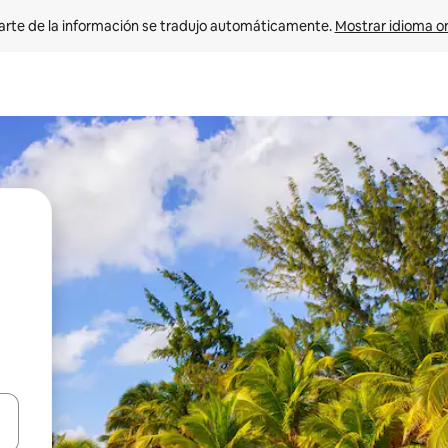
arte de la información se tradujo automáticamente. 
Mostrar idioma or
on las teclas de flecha hacia arriba y hacia abajo o explorá deslizando