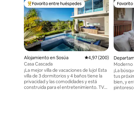
Favorito entre huéspedes
Favorito
Favorito entre los huéspedes más destacados
Favorito
Alojamiento en Sosúa
Calificación promedio: 
4,97 (200)
Departam
ata
Casa Cascada
Moderno 
con piscin
¡La mejor villa de vacaciones de lujo! Esta
¡La búsqueda
villa de 3 dormitorios y 4 baños tiene la
tus próxi
privacidad y las comodidades y está
bien, y e
construida para el entretenimiento. TV
pintoresc
en todas las habitaciones. Mesa de billar,
en la azo
seguridad las 24 horas. Disfruta de
de Puerto
hermosas vistas desde la piscina infinita y
céntrica a
el jacuzzi. ¡Para una experiencia increíble,
destinos t
esta villa es perfecta! Sin gastos de
tiendas, a
limpieza, servicio de limpieza gratuito
Malecón, 
para más de 3 noches. A solo 4 minutos
gastronóm
de la hermosa playa de Sosúa, playa
para aloj