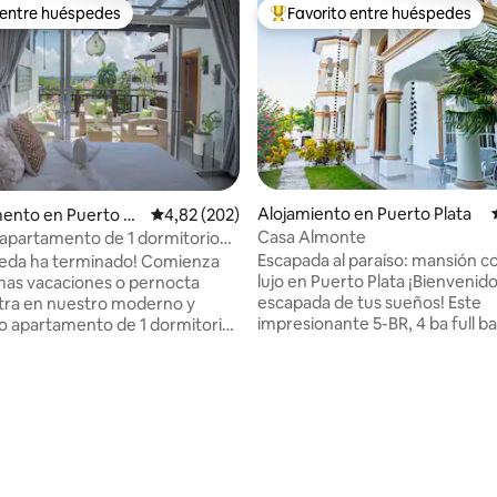
 entre huéspedes
Favorito entre huéspedes
 entre huéspedes
Favorito entre los huéspedes 
4,97 de 5. 200 evaluaciones
Alojamiento en Puerto Plata
ento en Puerto Pl
Calificación promedio: 4,82 de 5. 202 evaluac
4,82 (202)
Casa Almonte
apartamento de 1 dormitorio
a, playa
Escapada al paraíso: mansión c
 ha terminado! Comienza
lujo en Puerto Plata ¡Bienvenido a la
mas vacaciones o pernocta
escapada de tus sueños! Este
ntra en nuestro moderno y
impresionante 5-BR, 4 ba full 
o apartamento de 1 dormitorio
ofrece la mezcla perfecta de lu
tea en el corazón de la Ciudad
comodidad y comodidad para 
 Plata. Con su ubicación
vacaciones inolvidables. Disfrut
l estar cerca de todos los
vistas impresionantes (4 dormit
urísticos y todas las principales
tienen su propio balcón/patio p
 2 minutos a pie de la playa y el
un oasis en la terraza (3 hamaca
y un montón de opciones
parrilla a gas propano), comodi
icas, no hay mejor alternativa
amplitud (5 elegantes dormitor
arse mientras estás en Puerto