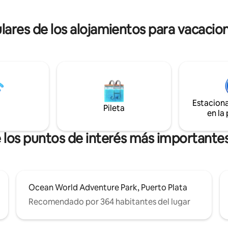
mayor privacidad y espacios ab
 trata de un complejo de
para reuniones) y la convenienc
ntos cerrado que ofrece
lares de los alojamientos para vacacion
vehículo opcional para explorar
 las 24 horas y estacionamiento
($45 por día).
 El aeropuerto también está a
inutos.
Estacion
Pileta
en la
e los puntos de interés más importantes
Ocean World Adventure Park, Puerto Plata
Recomendado por 364 habitantes del lugar