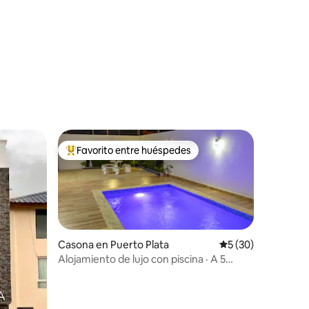
Privada
iones
Favorito entre huéspedes
Favorito entre los huéspedes más destacados
Casona en Puerto Plata
Calificación promed
5 (30)
Alojamiento de lujo con piscina · A 5
minutos de la playa de Puerto Plata