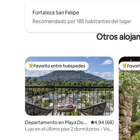
Fortaleza San Felipe
Recomendado por 185 habitantes del lugar
Otros aloja
Favorito entre huéspedes
Favor
Favorito entre los huéspedes más destacados
Favorito
Departamento en Playa Dora
Calificación promedio:
4,94 (68)
da
Lujo en el último piso 2 dormitorios • Vista
a la montaña • Club de playa