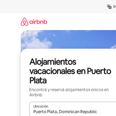
Ir
P
al
contenido
Alojamientos
vacacionales en Puerto
Plata
Encontrá y reservá alojamientos únicos en
Airbnb
Ubicación
Cuando los resultados estén disponibles, navegá c