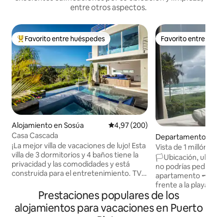
entre otros aspectos.
Favorito entre huéspedes
Favorito entre h
Favorito entre los huéspedes más destacados
Favorito entre h
Alojamiento en Sosúa
Calificación promedio: 4,97 de 5
4,97 (200)
Casa Cascada
Departamento en
¡La mejor villa de vacaciones de lujo! Esta
o residencial en C
Vista de 1 millón d
villa de 3 dormitorios y 4 baños tiene la
a la playa | Terraz
🏳Ubicación, ubic
privacidad y las comodidades y está
no podrías pedir u
construida para el entretenimiento. TV
apartamento 🗝áti
en todas las habitaciones. Mesa de billar,
frente a la playa. 
seguridad las 24 horas. Disfruta de
Prestaciones populares de los
dólares❣☮ vista
hermosas vistas desde la piscina infinita
frontal ☯al mar☮ á
alojamientos para vacaciones en Puerto
y el jacuzzi. ¡Para una experiencia
unas espectaculare