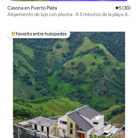
Casona en Puerto Plata
Calificaci
5 (30)
Alojamiento de lujo con piscina · A 5 minutos de la playa de
Puerto Plata
Favorito entre huéspedes
Favorito entre los huéspedes más destacados