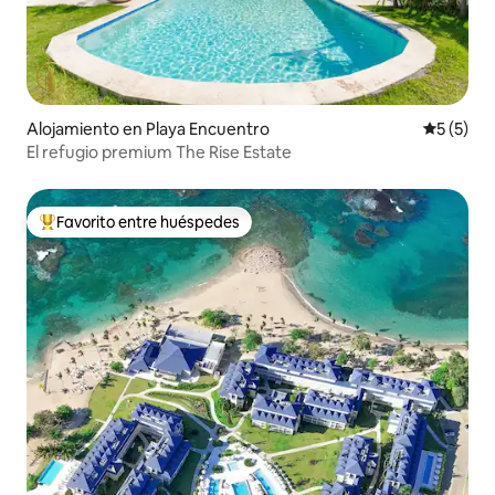
Alojamiento en Playa Encuentro
Calificac
5 (5)
El refugio premium The Rise Estate
Favorito entre huéspedes
Favorito entre los huéspedes más destacados