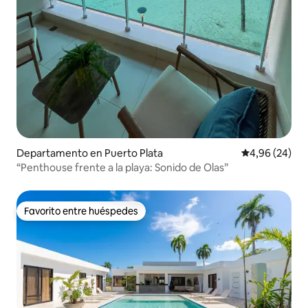
Departamento en Puerto Plata
Calificación p
4,96 (24)
“Penthouse frente a la playa: Sonido de Olas”
Favorito entre huéspedes
Favorito entre huéspedes