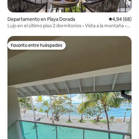
Departamento en Playa Dorada
Calificación p
4,94 (68)
Lujo en el último piso 2 dormitorios • Vista a la montaña •
Club de playa
Favorito entre huéspedes
Favorito entre huéspedes