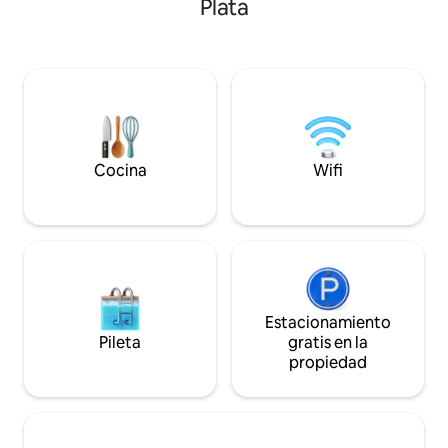
Plata
increíble, esta villa es perfecta! Sin
océano Atlántico +
gastos de limpieza, servicio de limpieza
apartamento🛏 tie
gratuito para más de 3 noches. A solo 4
dos baños y patio,
minutos de la hermosa playa de Sosúa,
directamente en la
playa Alicia, restaurantes/bares, ¡la
vistazo a las vista
mejor ubicación! ¡Cerca de todo! A 5
seguro🗝 (segurid
minutos del aeropuerto POP y a 15
personal diario de
minutos del campo de golf Playa Dorado.
tranquilo,☂ apto pa
⚜ y a poca distanc
Cocina
Wifi
y restaurantes.🍽
Estacionamiento
Pileta
gratis en la
propiedad