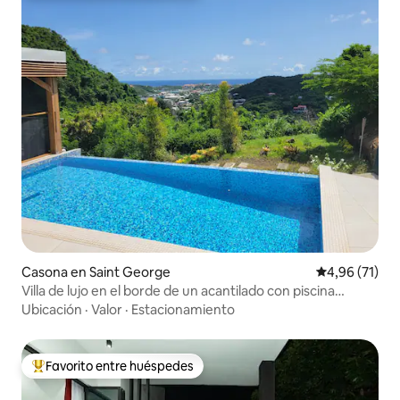
Casona en Saint George
Calificación 
4,96 (71)
Villa de lujo en el borde de un acantilado con piscina
privada
Ubicación
·
Valor
·
Estacionamiento
Favorito entre huéspedes
Favorito entre los huéspedes más destacados