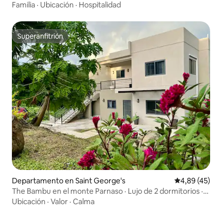
Familia
·
Ubicación
·
Hospitalidad
Superanfitrión
Superanfitrión
Departamento en Saint George's
Calificación 
4,89 (45)
The Bambu en el monte Parnaso · Lujo de 2 dormitorios ·
Anfitriona local
Ubicación
·
Valor
·
Calma