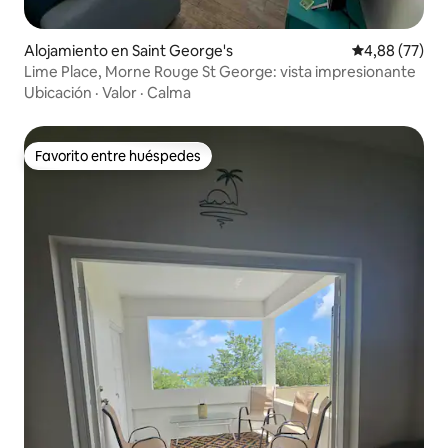
Alojamiento en Saint George's
Calificación p
4,88 (77)
Lime Place, Morne Rouge St George: vista impresionante
Ubicación
·
Valor
·
Calma
Favorito entre huéspedes
Favorito entre huéspedes