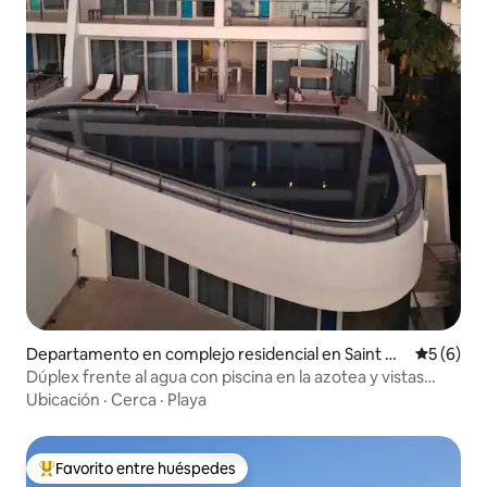
Departamento en complejo residencial en Saint G
Calificac
5 (6)
eorge's
Dúplex frente al agua con piscina en la azotea y vistas
impresionantes
Ubicación
·
Cerca
·
Playa
Favorito entre huéspedes
Favorito entre los huéspedes más destacados