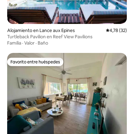
Alojamiento en Lance aux Epines
Calificación 
4,78 (32)
Turtleback Pavilion en Reef View Pavilions
Familia
·
Valor
·
Baño
Favorito entre huéspedes
Favorito entre huéspedes