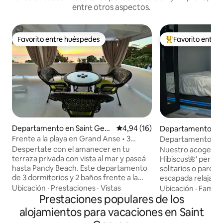
entre otros aspectos.
Favorito entre huéspedes
Favorito entre
Favorito entre huéspedes
Favorito entre l
Departamento en Saint Geor
Calificación promedio: 4,94 de 
4,94 (16)
Departamento en 
ge's
ge's
Frente a la playa en Grand Anse • 3
Departamento tipo
habitaciones • Aire acondicionado
jardín y estanque
Despertate con el amanecer en tu
Nuestro acogedor e
terraza privada con vista al mar y paseá
Hibiscus🌺' perfec
hasta Pandy Beach. Este departamento
solitarios o parej
de 3 dormitorios y 2 baños frente a la
escapada relajante
playa en Grand Anse tiene capacidad
estadio deportivo,
Ubicación
·
Prestaciones
·
Vistas
Ubicación
·
Familia
para seis personas e incluye aire
Prestaciones populares de los
histórica ciudad de
acondicionado en cada dormitorio, una
minutos del transpor
alojamientos para vacaciones en Saint
cocina totalmente equipada para
espacio acogedor 