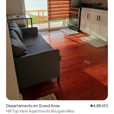
Departamento en Grand Anse
Calificación 
4,88 (41)
Hill Top View Apartments Bougainvillea