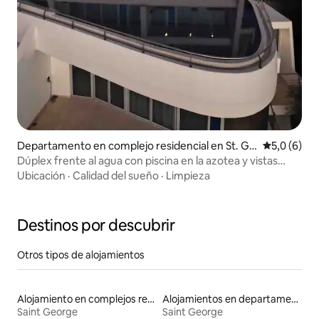
Departamento en complejo residencial en St. Ge
Calificació
5,0 (6)
orge's
Dúplex frente al agua con piscina en la azotea y vistas
impresionantes
Ubicación
·
Calidad del sueño
·
Limpieza
Destinos por descubrir
Otros tipos de alojamientos
Alojamiento en complejos residenciales
Alojamientos en departamentos con servicios incluidos
Saint George
Saint George