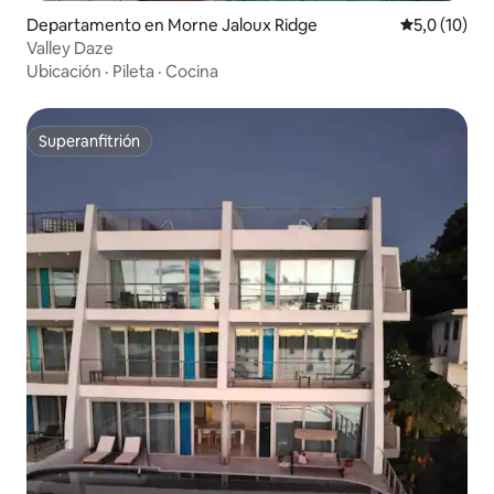
Departamento en Morne Jaloux Ridge
Calificación
5,0 (10)
Valley Daze
Ubicación
·
Pileta
·
Cocina
Superanfitrión
Superanfitrión