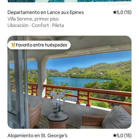
Departamento en Lance aux Epines
Calificación
5,0 (15)
Villa Serene, primer piso
Ubicación
·
Confort
·
Pileta
Favorito entre huéspedes
Favorito entre los huéspedes más destacados
Alojamiento en St. George’s
Calificación
5,0 (15)