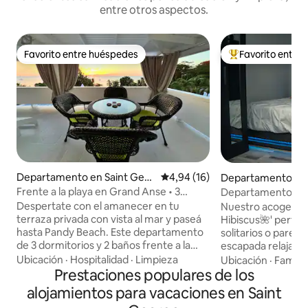
entre otros aspectos.
Favorito entre huéspedes
Favorito entre
Favorito entre huéspedes
Favorito entre l
Departamento en Saint Geor
Calificación promedio: 4,94 de 
4,94 (16)
Departamento en 
ge's
ge's
Frente a la playa en Grand Anse • 3
Departamento tipo
habitaciones • Aire acondicionado
jardín y estanque
Despertate con el amanecer en tu
Nuestro acogedor e
terraza privada con vista al mar y paseá
Hibiscus🌺' perfec
hasta Pandy Beach. Este departamento
solitarios o parej
de 3 dormitorios y 2 baños frente a la
escapada relajante
playa en Grand Anse tiene capacidad
estadio deportivo,
Ubicación
·
Hospitalidad
·
Limpieza
Ubicación
·
Familia
para seis personas e incluye aire
Prestaciones populares de los
histórica ciudad de
acondicionado en cada dormitorio, una
minutos del transpor
alojamientos para vacaciones en Saint
cocina totalmente equipada para
espacio acogedor 