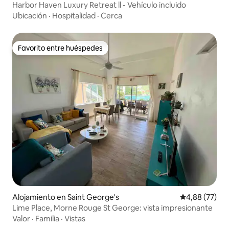
Harbor Haven Luxury Retreat ll - Vehículo incluido
Ubicación
·
Hospitalidad
·
Cerca
Favorito entre huéspedes
Favorito entre huéspedes
Alojamiento en Saint George's
Calificación p
4,88 (77)
Lime Place, Morne Rouge St George: vista impresionante
Valor
·
Familia
·
Vistas