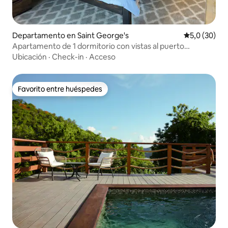
Departamento en Saint George's
Calificación
5,0 (30)
Apartamento de 1 dormitorio con vistas al puerto
deportivo de Port Louis
Ubicación
·
Check-in
·
Acceso
Favorito entre huéspedes
Favorito entre huéspedes