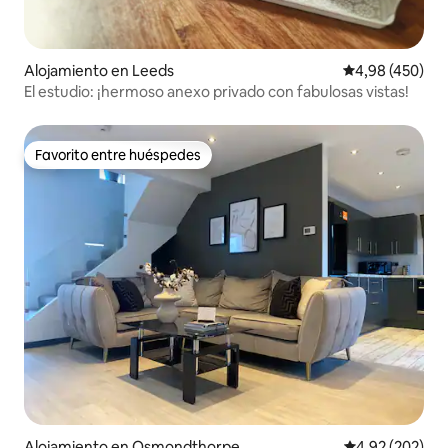
Alojamiento en Leeds
Calificación pr
4,98 (450)
El estudio: ¡hermoso anexo privado con fabulosas vistas!
Favorito entre huéspedes
Favorito entre huéspedes
Alojamiento en Osmondthorpe
Calificación pr
4,92 (202)