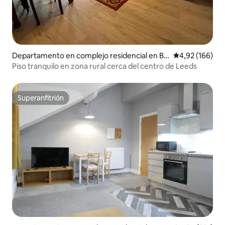
Departamento en complejo residencial en Br
Calificación pr
4,92 (166)
amley
Piso tranquilo en zona rural cerca del centro de Leeds
Superanfitrión
Superanfitrión