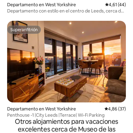
Departamento en West Yorkshire
Calificación 
4,61 (44)
Departamento con estilo en el centro de Leeds, cerca de
Trinity
Superanfitrión
Superanfitrión
Departamento en West Yorkshire
Calificación p
4,86 (37)
Penthouse -1 |City Leeds |Terrace| Wi-Fi Parking
Otros alojamientos para vacaciones
excelentes cerca de Museo de las