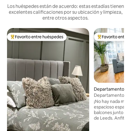
Los huéspedes están de acuerdo: estas estadías tienen
excelentes calificaciones por su ubicación y limpieza,
entre otros aspectos.
Favorito entre huéspedes
Favorito entre
Favorito entre los huéspedes más destacados
Favorito entre l
Departamento en
residencial en Wes
Departamento únic
re
corazón del centro
¡No hay nada más 
espacioso espacio
balcones junto a 
de Leeds. Anfitrió
con 8 años de exp
evaluaciones de cin