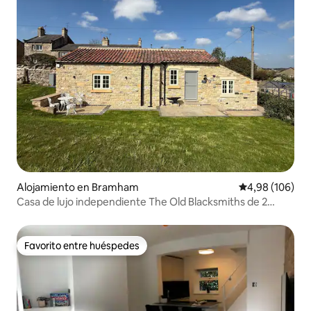
Alojamiento en Bramham
Calificación pr
4,98 (106)
Casa de lujo independiente The Old Blacksmiths de 2
dormitorios
Favorito entre huéspedes
Favorito entre huéspedes