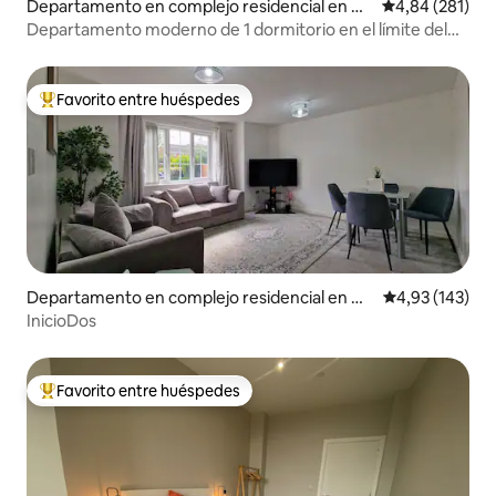
Departamento en complejo residencial en W
Calificación pr
4,84 (281)
est Yorkshire
Departamento moderno de 1 dormitorio en el límite del
centro de la ciudad (5)
Favorito entre huéspedes
Favorito entre los huéspedes más destacados
Departamento en complejo residencial en Mi
Calificación p
4,93 (143)
ddleton
InicioDos
Favorito entre huéspedes
Favorito entre los huéspedes más destacados