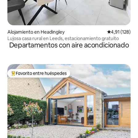
Alojamiento en Headingley
Calificación p
4,91 (128)
Lujosa casa rural en Leeds, estacionamiento gratuito
Departamentos con aire acondicionado
Favorito entre huéspedes
Favorito entre los huéspedes más destacados