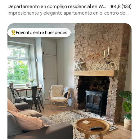
Departamento en complejo residencial en Wes
Calificación 
4,8 (133)
t Yorkshire
Impresionante y elegante apartamento en el centro de
Leeds.
Favorito entre huéspedes
Favorito entre los huéspedes más destacados