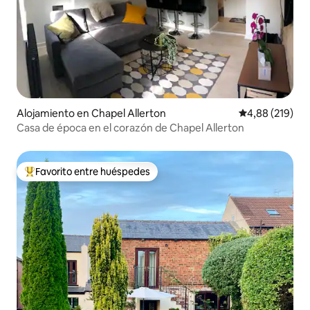
Alojamiento en Chapel Allerton
Calificación pr
4,88 (219)
Casa de época en el corazón de Chapel Allerton
Favorito entre huéspedes
Favorito entre los huéspedes más destacados