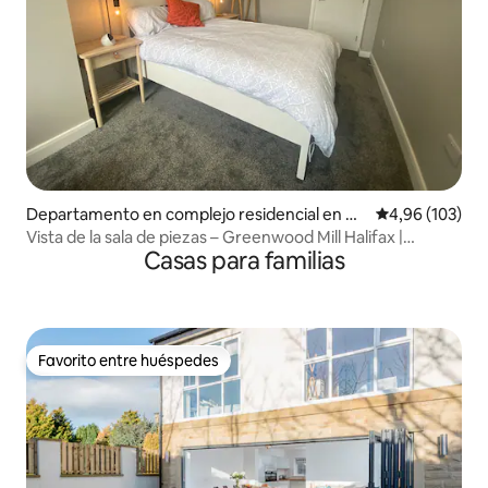
Departamento en complejo residencial en W
Calificación pr
4,96 (103)
est Yorkshire
Vista de la sala de piezas – Greenwood Mill Halifax |
Casas para familias
Central
Favorito entre huéspedes
Favorito entre huéspedes