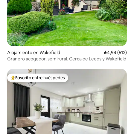
Alojamiento en Wakefield
Calificación p
4,94 (512)
Granero acogedor, semirural. Cerca de Leeds y Wakefield
Favorito entre huéspedes
Favorito entre los huéspedes más destacados