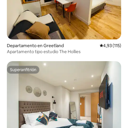
Departamento en Greetland
Calificación p
4,93 (115)
Apartamento tipo estudio The Hollies
Superanfitrión
Superanfitrión