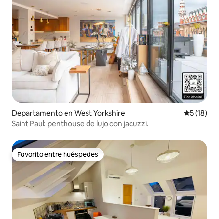
Departamento en West Yorkshire
Calificaci
5 (18)
Saint Paul: penthouse de lujo con jacuzzi.
Favorito entre huéspedes
Favorito entre huéspedes