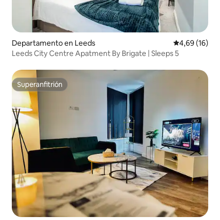
Departamento en Leeds
Calificación 
4,69 (16)
Leeds City Centre Apatment By Brigate | Sleeps 5
Superanfitrión
Superanfitrión