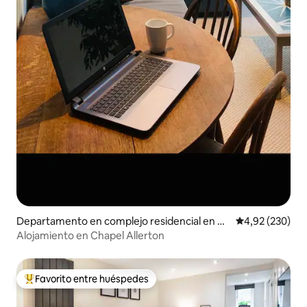
Departamento en complejo residencial en C
Calificación pr
4,92 (230)
hapel Allerton
Alojamiento en Chapel Allerton
Favorito entre huéspedes
Favorito entre los huéspedes más destacados