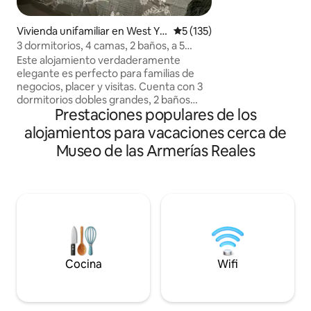
comercial Trinity es
calle, la Universida
Vivienda unifamiliar en West Yo
Calificación promedio: 5 de 5
5 (135)
carretera. City Sq
rkshire
3 dormitorios, 4 camas, 2 baños, a 5
los mejores restaur
minutos del estacionamiento gratuito
Este alojamiento verdaderamente
Leeds. Todos los b
CC.
elegante es perfecto para familias de
vida nocturna est
negocios, placer y visitas. Cuenta con 3
distancia. Los lug
dormitorios dobles grandes, 2 baños
O2, The Grand The
Prestaciones populares de los
modernos y sala de estar abierta a la
Playhouse. Estilo y comodidad en una
cocina. La propiedad se encuentra a
ubicación perfecta
alojamientos para vacaciones cerca de
pocos minutos del centro de la ciudad de
Museo de las Armerías Reales
Leeds. Acabando de tener un proyecto
de renovación completo completado
con una cocina totalmente equipada con
habitaciones cálidas, acogedoras y
acogedoras, TV inteligente en todas las
habitaciones, tocadores y Sky TV. En la
calle, estacionamiento gratuito con un
enorme parque enfrente, canchas de
tenis, zona de juegos y muchos paseos
Cocina
Wifi
idílicos.