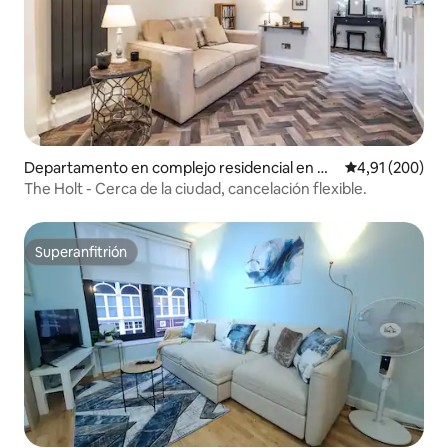
Departamento en complejo residencial en W
Calificación pr
4,91 (200)
est Yorkshire
The Holt - Cerca de la ciudad, cancelación flexible.
Superanfitrión
Superanfitrión