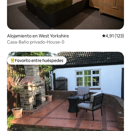
Alojamiento en West Yorkshire
Calificación p
4,91 (123)
Casa-Baño privado-House-0
Favorito entre huéspedes
Favorito entre los huéspedes más destacados