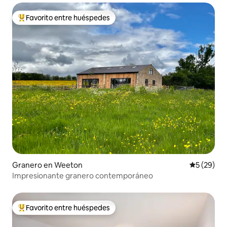
Favorito entre huéspedes
Favorito entre los huéspedes más destacados
Granero en Weeton
Calificaci
5 (29)
Impresionante granero contemporáneo
Favorito entre huéspedes
Favorito entre los huéspedes más destacados