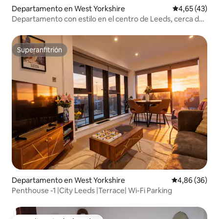
Departamento en West Yorkshire
Calificación 
4,65 (43)
Departamento con estilo en el centro de Leeds, cerca de
Trinity
Superanfitrión
Superanfitrión
Departamento en West Yorkshire
Calificación p
4,86 (36)
Penthouse -1 |City Leeds |Terrace| Wi-Fi Parking