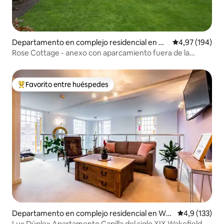
Departamento en complejo residencial en W
Calificación pr
4,97 (194)
est Yorkshire
Rose Cottage - anexo con aparcamiento fuera de la
carretera
Favorito entre huéspedes
Favorito entre los huéspedes más destacados
Departamento en complejo residencial en Wes
Calificación 
4,9 (133)
t Yorkshire
Lux Dúplex Apartamento Capilla del siglo XIX Wakefield