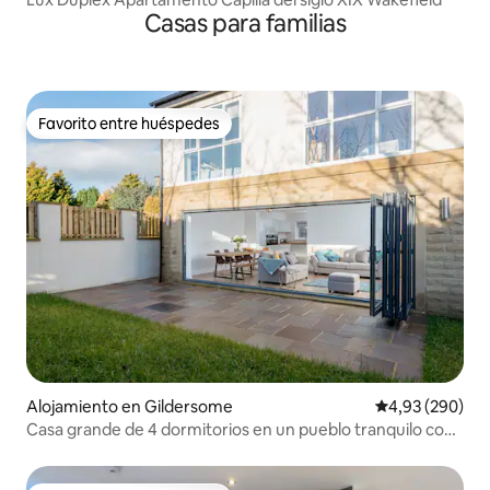
Casas para familias
Favorito entre huéspedes
Favorito entre huéspedes
Alojamiento en Gildersome
Calificación pr
4,93 (290)
Casa grande de 4 dormitorios en un pueblo tranquilo con
jacuzzi