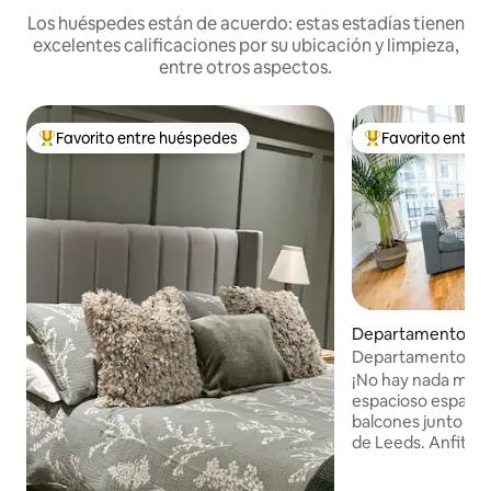
Los huéspedes están de acuerdo: estas estadías tienen
excelentes calificaciones por su ubicación y limpieza,
entre otros aspectos.
Favorito entre huéspedes
Favorito entre
Favorito entre los huéspedes más destacados
Favorito entre l
Departamento en
residencial en Wes
Departamento únic
re
corazón del centro
¡No hay nada más 
espacioso espacio
balcones junto a 
de Leeds. Anfitrió
con 8 años de exp
evaluaciones de cin