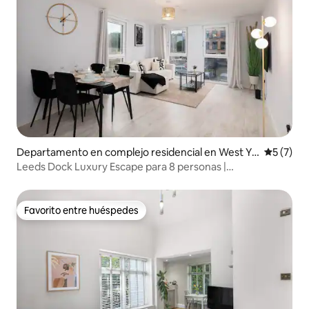
Departamento en complejo residencial en West Yo
Calificac
5 (7)
rkshire
Leeds Dock Luxury Escape para 8 personas |
Estacionamiento gratuito
Favorito entre huéspedes
Favorito entre huéspedes