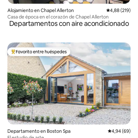
Alojamiento en Chapel Allerton
Calificación pr
4,88 (219)
Casa de época en el corazón de Chapel Allerton
Departamentos con aire acondicionado
Favorito entre huéspedes
Favorito entre los huéspedes más destacados
Departamento en Boston Spa
Calificación p
4,94 (69)
El estudio de arte