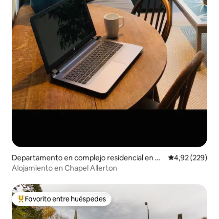
Departamento en complejo residencial en C
Calificación pr
4,92 (229)
hapel Allerton
Alojamiento en Chapel Allerton
Favorito entre huéspedes
Favorito entre los huéspedes más destacados