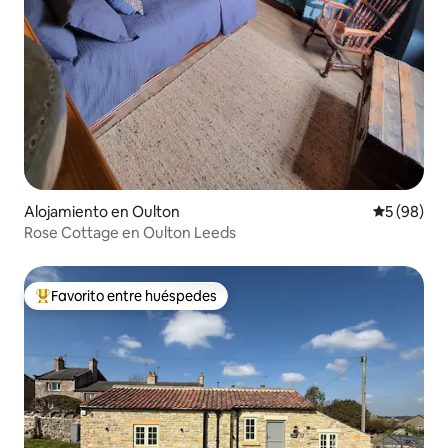
Alojamiento en Oulton
Calificaci
5 (98)
Rose Cottage en Oulton Leeds
Favorito entre huéspedes
Favorito entre los huéspedes más destacados