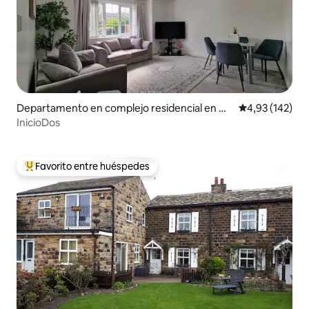
Departamento en complejo residencial en Mi
Calificación p
4,93 (142)
ddleton
InicioDos
Favorito entre huéspedes
Favorito entre los huéspedes más destacados