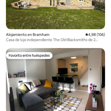
Alojamiento en Bramham
Calificación pr
4,98 (106)
Casa de lujo independiente The Old Blacksmiths de 2
dormitorios
Favorito entre huéspedes
Favorito entre huéspedes