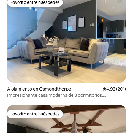
Favorito entre huéspedes
Favorito entre huéspedes
Alojamiento en Osmondthorpe
Calificación p
4,92 (201)
Impresionante casa moderna de 3 dormitorios,
aparcamiento gratuito y jardín
Favorito entre huéspedes
Favorito entre huéspedes