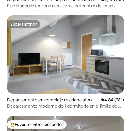
amley
Piso tranquilo en zona rural cerca del centro de Leeds
Superanfitrión
Superanfitrión
Departamento en complejo residencial en W
Calificación pr
4,84 (281)
est Yorkshire
Departamento moderno de 1 dormitorio en el límite del
centro de la ciudad (5)
Favorito entre huéspedes
Favorito entre los huéspedes más destacados