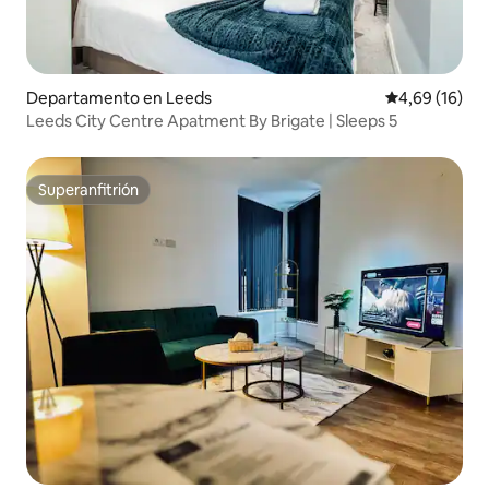
Departamento en Leeds
Calificación 
4,69 (16)
Leeds City Centre Apatment By Brigate | Sleeps 5
Superanfitrión
Superanfitrión