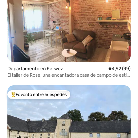
Departamento en Perwez
Calificación p
4,92 (99)
El taller de Rose, una encantadora casa de campo de estilo
vintage.
Favorito entre huéspedes
Favorito entre los huéspedes más destacados