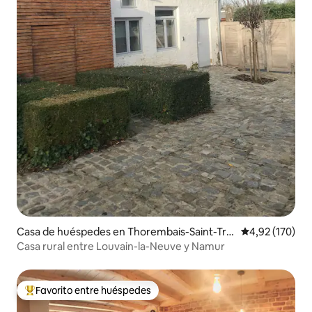
Casa de huéspedes en Thorembais-Saint-Tro
Calificación p
4,92 (170)
nd
Casa rural entre Louvain-la-Neuve y Namur
Favorito entre huéspedes
Favorito entre los huéspedes más destacados