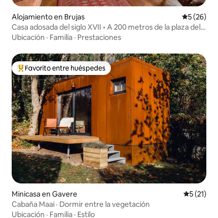
Alojamiento en Brujas
Calificaci
5 (26)
Casa adosada del siglo XVII • A 200 metros de la plaza del
mercado
Ubicación
·
Familia
·
Prestaciones
Favorito entre huéspedes
Favorito entre los huéspedes más destacados
Minicasa en Gavere
Calificaci
5 (21)
Cabaña Maai · Dormir entre la vegetación
Ubicación
·
Familia
·
Estilo