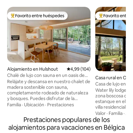
Favorito entre huéspedes
Favorito entre
Favorito entre los huéspedes más destacados
Favorito entre l
Alojamiento en Hulshout
Calificación promedio: 4,99 de 5
4,99 (104)
Chalé de lujo con sauna en un oasis de
Casa rural en Oo
paz
Relájate y descansa en nuestro chalet de
Casa de lujo en la
madera sostenible con sauna,
bienestar junto a
Water lily lodge s
completamente rodeado de naturaleza
zona boscosa cer
y bosques. Puedes disfrutar de la
estanque en el jar
hermosa reserva natural de Goor-
Familia
·
Ubicación
·
Prestaciones
villa residencial. 
Asbroek o hacer un recorrido deportivo
romántico, relájes
Valor
·
Familia
·
As
y aprovechar las numerosas rutas de
Prestaciones populares de los
silencio en nuestr
senderismo, ciclismo y bicicleta de
relájese en la bañ
alojamientos para vacaciones en Bélgica
montaña. En resumen, es ideal para una
en la sauna de barr
escapada en pareja, unas vacaciones