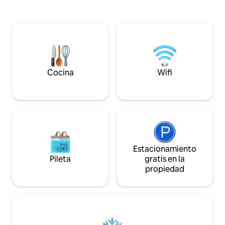
Lujosa decoración 
culinarias o activas en este elegante
comodidades. El l
chalet de lujo. - Ropa de cama y toallas
el borde de una re
de baño disponibles - Estación de carga
muchas rutas de s
eléctrica para coche disponible con pago
Las ciudades histó
adicional y a notificar en el momento de
Gante, así como la
la reserva
Descubre la belle
Cocina
Wifi
Estacionamiento
Pileta
gratis en la
propiedad