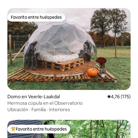
Favorito entre huéspedes
Favorito entre huéspedes
Domo en Veerle-Laakdal
Calificación p
4,76 (175)
Hermosa cúpula en el Observatorio
Ubicación
·
Familia
·
Interiores
Favorito entre huéspedes
Favorito entre los huéspedes más destacados