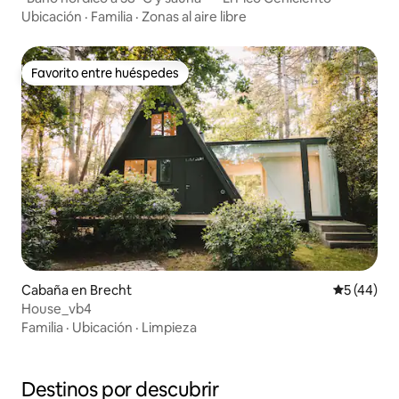
Ubicación
·
Familia
·
Zonas al aire libre
Favorito entre huéspedes
Favorito entre huéspedes
Cabaña en Brecht
Calificaci
5 (44)
House_vb4
Familia
·
Ubicación
·
Limpieza
Destinos por descubrir