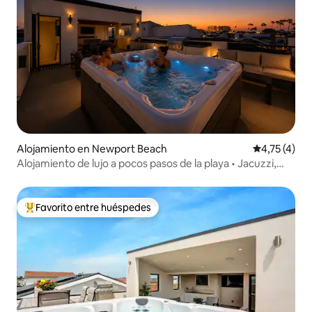
Alojamiento en Newport Beach
Calificación
4,75 (4)
Alojamiento de lujo a pocos pasos de la playa • Jacuzzi,
parrilla, atardeceres en la terraza
Favorito entre huéspedes
Favorito entre los huéspedes más destacados