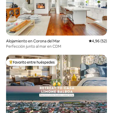
Alojamiento en Corona del Mar
Calificación p
4,96 (52)
Perfección junto al mar en CDM
Favorito entre huéspedes
Favorito entre los huéspedes más destacados