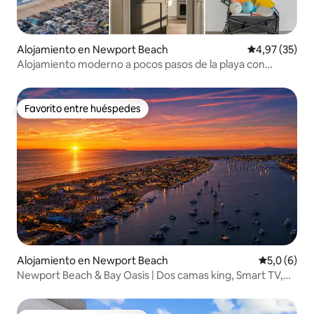
Alojamiento en Newport Beach
Calificación 
4,97 (35)
Alojamiento moderno a pocos pasos de la playa con
terraza y estacionamiento
Favorito entre huéspedes
Favorito entre huéspedes
Alojamiento en Newport Beach
Calificació
5,0 (6)
Newport Beach & Bay Oasis | Dos camas king, Smart TV,
aire acondicionado