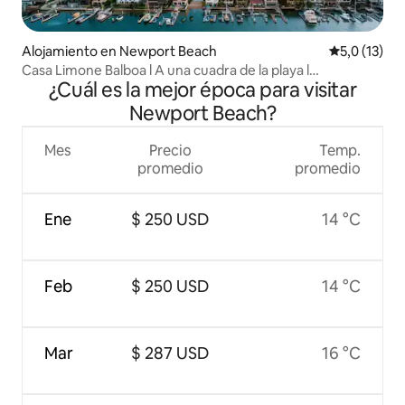
Alojamiento en Newport Beach
Calificación
5,0 (13)
Casa Limone Balboa l A una cuadra de la playa l
¿Cuál es la mejor época para visitar
Estacionamiento
Newport Beach?
Mes
Precio
Temp.
promedio
promedio
Ene
$ 250 USD
14 °C
Feb
$ 250 USD
14 °C
Mar
$ 287 USD
16 °C