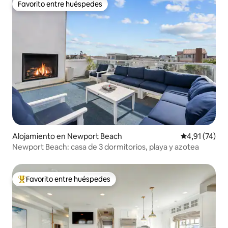
Favorito entre huéspedes
Favorito entre huéspedes
Alojamiento en Newport Beach
Calificación 
4,91 (74)
Newport Beach: casa de 3 dormitorios, playa y azotea
Favorito entre huéspedes
Favorito entre los huéspedes más destacados