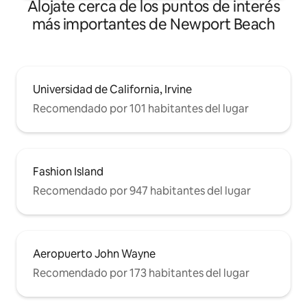
Alojate cerca de los puntos de interés
transporte público, junto con la práctica
recogida en la casa por Uber, Lyft, etc.
más importantes de Newport Beach
Permiso de alojamiento de corta
duración de la ciudad de Newport Beach:
SLP12212.
Universidad de California, Irvine
Recomendado por 101 habitantes del lugar
Fashion Island
Recomendado por 947 habitantes del lugar
Aeropuerto John Wayne
Recomendado por 173 habitantes del lugar