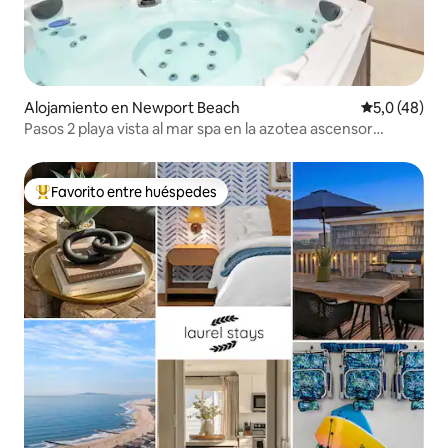
Alojamiento en Newport Beach
Calificación
5,0 (48)
Pasos 2 playa vista al mar spa en la azotea ascensor
estacionamiento
Favorito entre huéspedes
Favorito entre los huéspedes más destacados