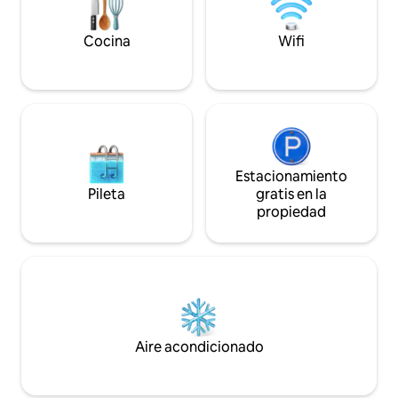
de la «casita» con TV de pantalla plana,
LO más destacado 
mininevera, microondas y cafetera en la
desde la azotea ✓
Cocina
Wifi
habitación. La habitación privada está
fresco ✓ Garaje +
separada, segura y tranquila, por lo que
camas queen ✓ TV 
no hay acceso a la casa principal. Sin
Fi rápido ✓ Chimene
embargo, la familia anfitriona está
fechas se agotan r
disponible para responder cualquier
pregunta y hacer que tu estancia sea lo
más cómoda y sencilla posible. Los
anfitriones son residentes de la zona
Estacionamiento
desde hace mucho tiempo que han sido
Pileta
gratis en la
propietarios y han vivido en esta casa
propiedad
durante más de 10 años. Se proporciona
un directorio de tiendas y restaurantes
locales, junto con wifi y televisión por
cable de cortesía. La casa se encuentra
en una ubicación única y deseable y
ofrece fácil acceso a la vida del pueblo y
a la playa desde un barrio residencial
tranquilo. Cuenta con acceso a parques
Aire acondicionado
de la ciudad, canchas de tenis, golf y
senderos para ciclismo y senderismo,
todo cerca. Fácil acceso cercano al